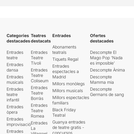
Categories
Teatres
Entrades
Ofertes
destacades
destacats
destacades
Abonaments
Entrades
Entrades
teatrals
Descompte El
teatre
Teatre
Mago Pop 'Nada
Tiquets Regal
Tívoli
es imposible'
Entrades
Entrades
dansa
Entrades
Descompte Ànima
espectacles a
Teatre
Entrades
Madrid
Descompte
Coliseum
musicals
Mamma mia
Millors monòlegs
Entrades
Entrades
Descompte
Millors musicals
Teatre
teatre
Germans de sang
Millors espectacles
Borràs
infantil
familiars
Entrades
Entrades
Black Friday
Teatre
òpera
Teatral
Romea
Entrades
Guanya entrades
Entrades
improvisació
de teatre gratis -
La
Entrades
concursos
Villarroel