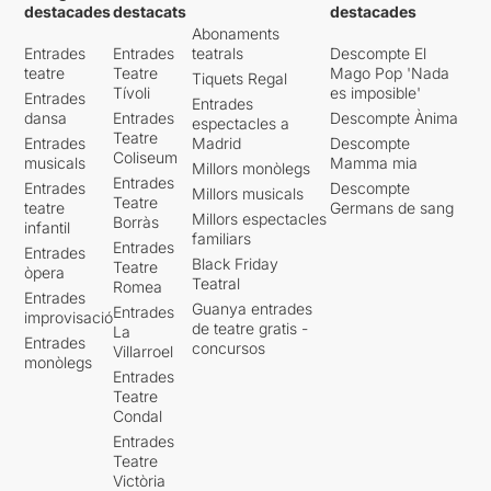
destacades
destacats
destacades
Abonaments
Entrades
Entrades
teatrals
Descompte El
teatre
Teatre
Mago Pop 'Nada
Tiquets Regal
Tívoli
es imposible'
Entrades
Entrades
dansa
Entrades
Descompte Ànima
espectacles a
Teatre
Entrades
Madrid
Descompte
Coliseum
musicals
Mamma mia
Millors monòlegs
Entrades
Entrades
Descompte
Millors musicals
Teatre
teatre
Germans de sang
Millors espectacles
Borràs
infantil
familiars
Entrades
Entrades
Black Friday
Teatre
òpera
Teatral
Romea
Entrades
Guanya entrades
Entrades
improvisació
de teatre gratis -
La
Entrades
concursos
Villarroel
monòlegs
Entrades
Teatre
Condal
Entrades
Teatre
Victòria