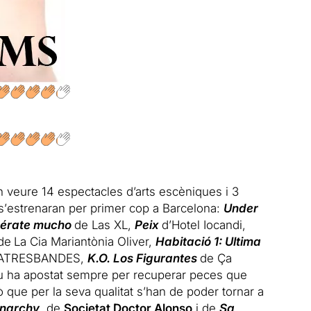
an veure 14 espectacles d’arts escèniques i 3
s’
estrenaran per primer cop a Barcelona:
Under
érate mucho
de Las XL,
Peix
d’Hotel Iocandi,
de
La Cia Mariantònia Oliver,
Habitació 1: Ultima
 i ATRESBANDES,
K.O. Los Figurantes
de Ça
u ha apostat sempre per recuperar peces que
 que per la seva qualitat s’han de poder tornar a
narchy
, de
Societat Doctor Alonso
i de
Sa