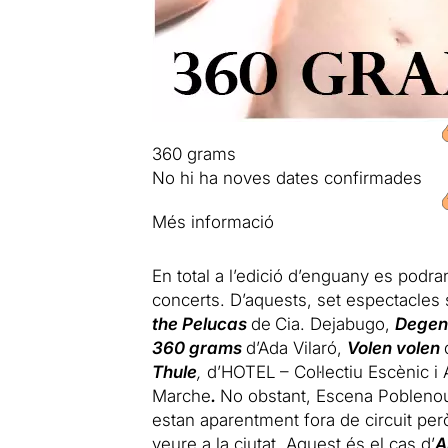
360 grams
No hi ha noves dates confirmades
Més informació
En total a l’edició d’enguany es podr
concerts. D’aquests, set espectacles 
the Pelucas
de
Cia. Dejabugo,
Degen
360 grams
d’Ada Vilaró,
Volen volen
Thule
,
d’HOTEL – Col·lectiu Escènic
Marche
.
No obstant, Escena Pobleno
estan aparentment fora de circuit però
veure a la ciutat. Aquest és el cas d’
A