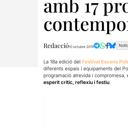
amb 17 pro
contempo
Redacció
Notí
10 octubre 2019
La 18a edició del
Festival Escena Po
diferents espais i equipaments del Po
programació atrevida i compromesa, el
esperit crític, reflexiu i festiu
.