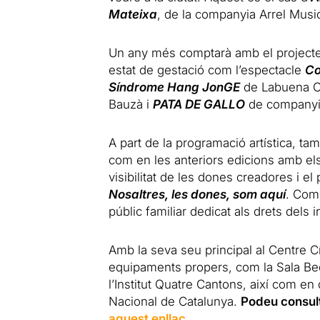
Mateixa
, de la companyia Arrel Music
Un any més comptarà amb el project
estat de gestació com l’espectacle
Co
Síndrome Hang JonGE
de Labuena 
Bauzà i
PATA DE GALLO
de companyi
A part de la programació artística, ta
com en les anteriors edicions amb els 
visibilitat de les dones creadores i el
Nosaltres, les dones, som aquí
. Com 
públic familiar dedicat als drets dels
Amb la seva seu principal al Centre Cív
equipaments propers, com la Sala Beck
l’Institut Quatre Cantons, així com en 
Nacional de Catalunya.
Podeu consult
aquest enllaç
.