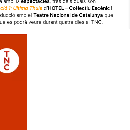
rà amb
17 espectacles
, tres dels quals són
ció 1: Ultima Thule
d’
HOTEL – Col·lectiu Escènic i
roducció amb el
Teatre Nacional de Catalunya
que
 que es podrà veure durant quatre dies al TNC.