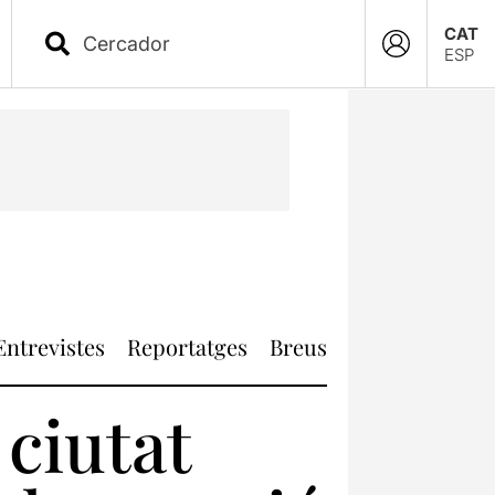
CAT
ESP
Entrevistes
Reportatges
Breus
 ciutat