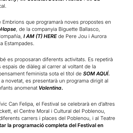
al.
e Embrions que programarà noves propostes en
l·lapse
, de la companyia Biguette Ballasco,
Compañía,
I AM (T) HERE
de Pere Jou i Aurora
a Estampades.
mbé es proposaran diferents activitats. Es repetirà
espais de diàleg al carrer al voltant de la
 pensament feminista sota el títol de
SOM AQUÍ.
a novetat, es presentarà un programa dirigit al
 infants anomenat
Valentina
.
ic Can Felipa, el Festival se celebrarà en d’altres
ett, el Centre Moral i Cultural del Poblenou,
diferents carrers i places del Poblenou, i al Teatre
ar la programació completa del Festival en