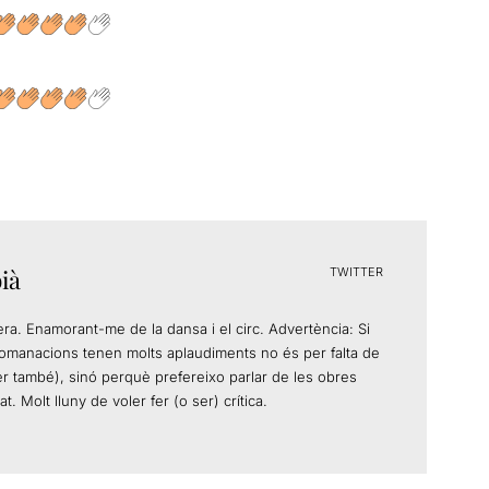
ià
TWITTER
era. Enamorant-me de la dansa i el circ. Advertència: Si
comanacions tenen molts aplaudiments no és per falta de
ser també), sinó perquè prefereixo parlar de les obres
. Molt lluny de voler fer (o ser) crítica.