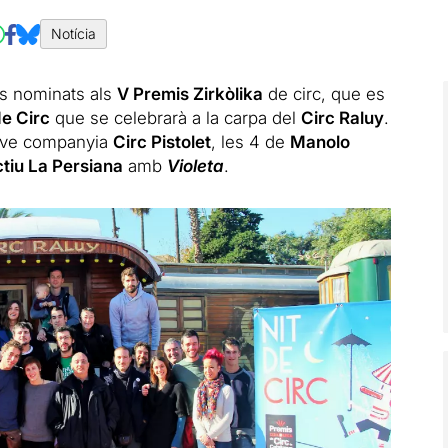
Notícia
ls nominats als
V Premis Zirkòlika
de circ, que es
de Circ
que se celebrarà a la carpa del
Circ Raluy
.
jove companyia
Circ Pistolet
, les 4 de
Manolo
ctiu La Persiana
amb
Violeta
.