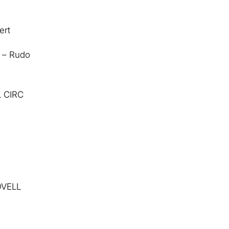
ert
– Rudo
L CIRC
OVELL