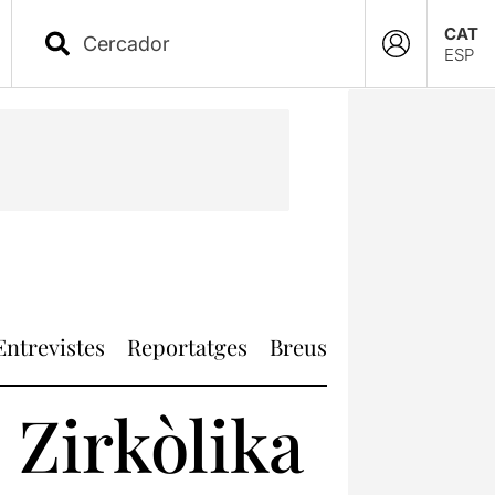
CAT
ESP
Entrevistes
Reportatges
Breus
 Zirkòlika