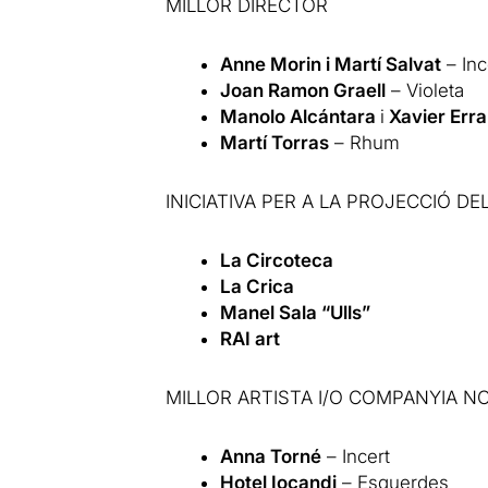
MILLOR DIRECTOR
Anne Morin i Martí Salvat
– Inc
Joan Ramon Graell
– Violeta
Manolo Alcántara
i
Xavier Erra
Martí Torras
– Rhum
INICIATIVA PER A LA PROJECCIÓ DE
La Circoteca
La Crica
Manel Sala “Ulls”
RAI art
MILLOR ARTISTA I/O COMPANYIA N
Anna Torné
– Incert
Hotel Iocandi
– Esquerdes