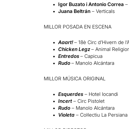
Igor Buzato i Antonio Correa
–
Juana Beltrán
– Verticals
MILLOR POSADA EN ESCENA
Aaart!
– 18è Circ d’Hivern de l
Chicken Legz
– Animal Religio
Entredos
– Capicua
Rudo
– Manolo Alcántara
MILLOR MÚSICA ORIGINAL
Esquerdes
– Hotel Iocandi
Incert
– Circ Pistolet
Rudo
– Manolo Alcántara
Violeta
– Col·lectiu La Persiana