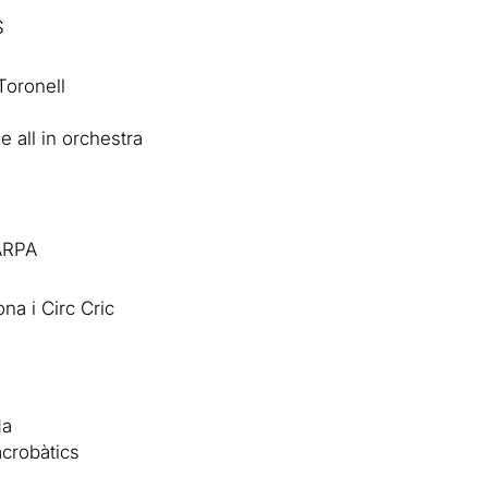
S
Toronell
e all in orchestra
ARPA
ona i Circ Cric
Na
acrobàtics