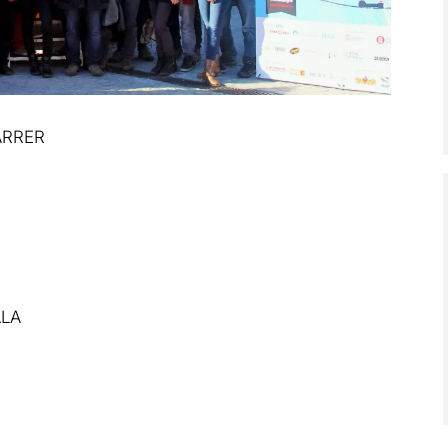
ARRER
ALA