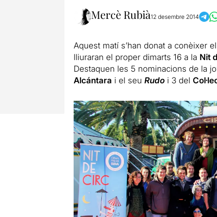
Mercè Rubià
12 desembre 2014
Aquest matí s’han donat a conèixer e
lliuraran el proper dimarts 16 a la
Nit 
Destaquen les 5 nominacions de la 
Alcántara
i el seu
Rudo
i 3 del
Col·le