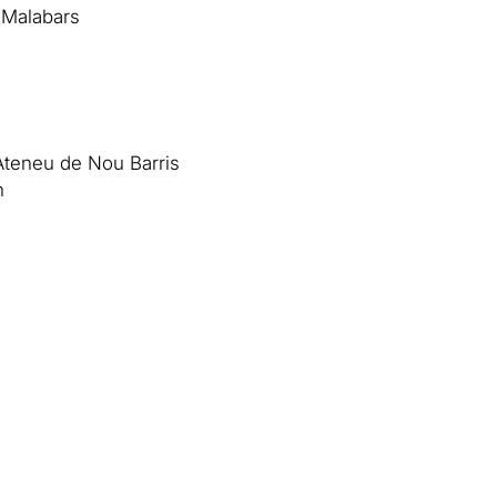
 Malabars
’Ateneu de Nou Barris
n