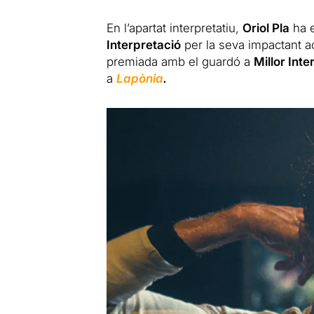
En l’apartat interpretatiu,
Oriol Pla
ha e
Interpretació
per la seva impactant a
premiada amb el guardó a
Millor Int
a
Lapònia
.