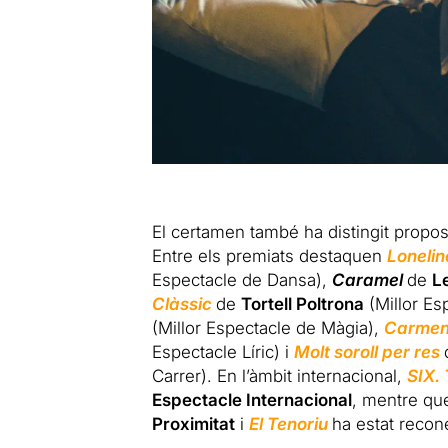
El certamen també ha distingit propos
Entre els premiats destaquen
Loneli
Espectacle de Dansa),
Caramel
de
L
Clàssic
de
Tortell Poltrona
(Millor Es
(Millor Espectacle de Màgia),
Carme
Espectacle Líric) i
Molt soroll per res
Carrer). En l’àmbit internacional,
SIX.
Espectacle Internacional
, mentre q
Proximitat
i
El Tenoriu
ha estat reco