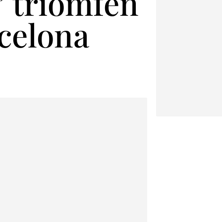
le’ triomfen
rcelona