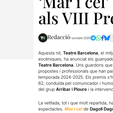
‘Mar i cel’
als VIII P
Redacció
1 octubre 2025
Aquesta nit,
Teatre Barcelona
, el mi
escèniques, ha anunciat els guanyad
Teatre Barcelona
. Uns guardons que r
propostes i professionals que han pass
temporada 2024-2025. Els
premis
s’h
62, conduïda pel comunicador i humo
del grup
Arribar i Ploure
i la intervenc
La vetllada, tot i que molt repartida,
espectacles.
Mar i cel
de
Dagoll Da