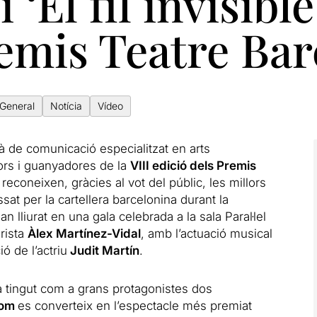
 i ‘El fil invisib
remis Teatre Ba
General
Notícia
Vídeo
tjà de comunicació especialitzat en arts
ors i guanyadores de la
VIII edició dels
Premis
econeixen, gràcies al vot del públic, les millors
at per la cartellera barcelonina durant la
an lliurat en una gala celebrada a la sala Paral·lel
rista
Àlex Martínez-Vidal
, amb l’actuació musical
ió de l’actriu
Judit Martín
.
 ha tingut com a grans protagonistes dos
gom
es converteix en l’espectacle més premiat