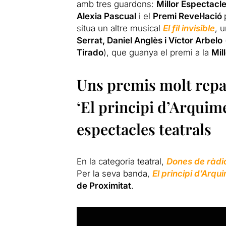
amb tres guardons:
Millor Espectacl
Alexia Pascual
i el
Premi Revel·lació
situa un altre musical
El fil invisible
, 
Serrat, Daniel Anglès i Víctor Arbelo
Tirado
), que guanya el premi a la
Mil
Uns
premis
molt repar
‘El principi d’Arquim
espectacles teatrals
En la categoria teatral,
Dones de ràdi
Per la seva banda,
El principi d’Arq
de Proximitat
.