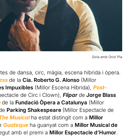
Gola amb Oriol Pla
tes de dansa, circ, màgia, escena híbrida i òpera.
ness
de la
Cia. Roberto G. Alonso
(Millor
es Impuxibles
(Millor Escena Híbrida),
Post-
pectacle de Circ i Clown),
Flipar
de
Jorge Blass
n
de la
Fundació Òpera a Catalunya
(Millor
de
Parking Shakespeare
(Millor Espectacle de
 The Musical
ha estat distingit com a
Millor
ue
Guateque
ha guanyat com a
Millor Musical de
negut amb el premi a
Millor Espectacle d’Humor
.