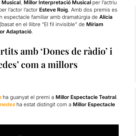
e Musical
,
Millor Interpretació Musical
per l’actriu
per l’actor l’actor
Esteve Roig
. Amb dos
premis
es
un espectacle familiar amb dramatúrgia de
Alícia
(basat en el llibre “El fil invisible” de
Míriam
lor Adaptació
.
tits amb ‘Dones de ràdio’ i
edes’ com a millors
o
ha guanyat el premi a
Millor Espectacle Teatral
.
uimedes
ha estat distingit com a
Millor Espectacle