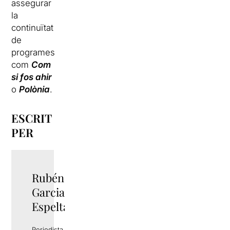
assegurar
la
continuïtat
de
programes
com
Com
si fos ahir
o
Polònia
.
ESCRIT
PER
Rubén
TWITTER
Garcia
Espelta
Periodista i gestor