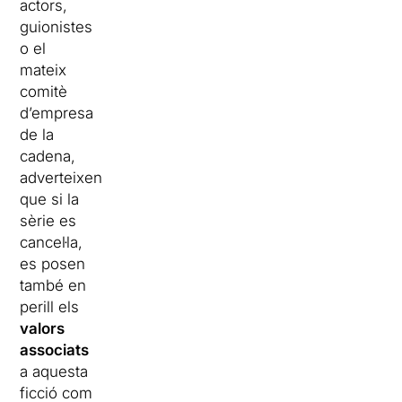
actors,
guionistes
o el
mateix
comitè
d’empresa
de la
cadena,
adverteixen
que si la
sèrie es
cancel·la,
es posen
també en
perill els
valors
associats
a aquesta
ficció com