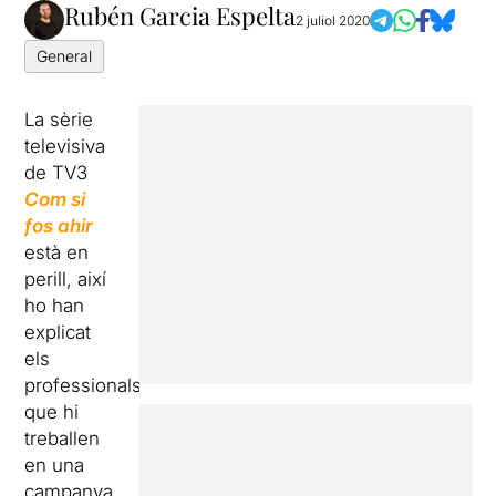
Rubén Garcia Espelta
2 juliol 2020
General
La sèrie
televisiva
de TV3
Com si
fos ahir
està en
perill, així
ho han
explicat
els
professionals
que hi
treballen
en una
campanya