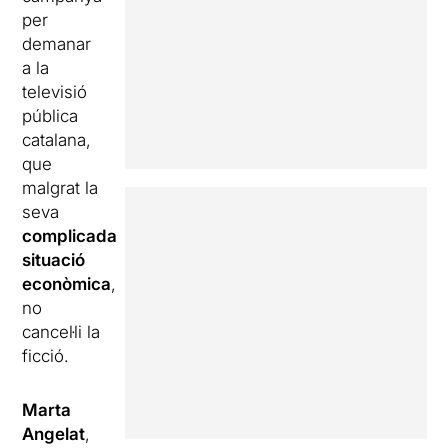
per
demanar
a la
televisió
pública
catalana,
que
malgrat la
seva
complicada
situació
econòmica
,
no
cancel·li la
ficció.
Marta
Angelat
,