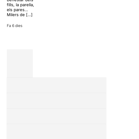
27 juliol 2026
convertir unes
fills, la parella,
vacances entre
els pares…
amics en una
Milers de […]
revisió completa
de […]
Fa 6 dies
28 juliol 2026