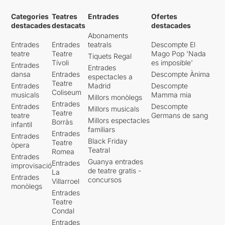
Categories
Teatres
Entrades
Ofertes
destacades
destacats
destacades
Abonaments
Entrades
Entrades
teatrals
Descompte El
teatre
Teatre
Mago Pop 'Nada
Tiquets Regal
Tívoli
es imposible'
Entrades
Entrades
dansa
Entrades
Descompte Ànima
espectacles a
Teatre
Entrades
Madrid
Descompte
Coliseum
musicals
Mamma mia
Millors monòlegs
Entrades
Entrades
Descompte
Millors musicals
Teatre
teatre
Germans de sang
Millors espectacles
Borràs
infantil
familiars
Entrades
Entrades
Black Friday
Teatre
òpera
Teatral
Romea
Entrades
Guanya entrades
Entrades
improvisació
de teatre gratis -
La
Entrades
concursos
Villarroel
monòlegs
Entrades
Teatre
Condal
Entrades