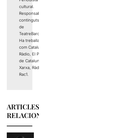
cultural.
Responsable de
continguts editorials
de
TeatreBarcelona.com
Ha treballat a mitjans
com Catalunya
Ràdio, El Periódico
de Catalunya, La
Xarxa, Ràdio 4 o
Rac1.
ARTICLES
RELACIONATS