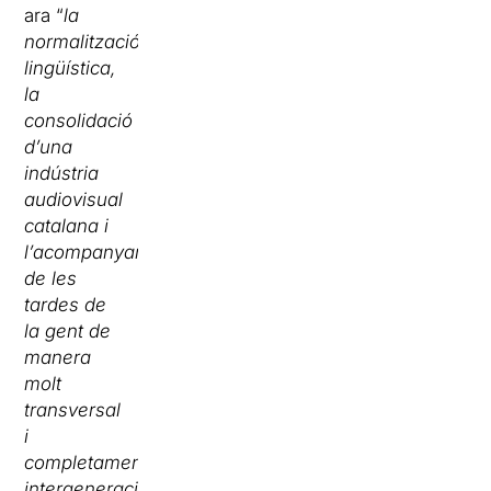
ara “
la
normalització
lingüística,
la
consolidació
d’una
indústria
audiovisual
catalana i
l’acompanyament
de les
tardes de
la gent de
manera
molt
transversal
i
completament
intergeneracional
“.