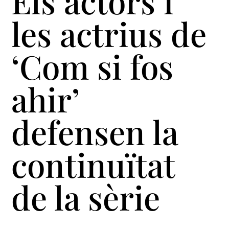
Els actors i
les actrius de
‘Com si fos
ahir’
defensen la
continuïtat
de la sèrie