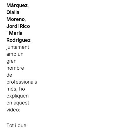
Márquez
,
Olalla
Moreno
,
Jordi Rico
i
Maria
Rodríguez
,
juntament
amb un
gran
nombre
de
professionals
més, ho
expliquen
en aquest
vídeo:
Tot i que