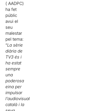
(
AADPC)
ha fet
públic
avui el
seu
malestar
pel tema:
“
La sèrie
diària de
TV3 és i
ha estat
sempre
una
poderosa
eina per
impulsar
l’audiovisual
català i la
seva