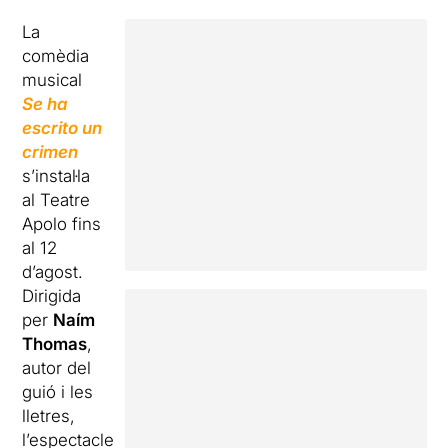
La
comèdia
musical
Se ha
escrito un
crimen
s’instal·la
al Teatre
Apolo fins
al 12
d’agost.
Dirigida
per
Naím
Thomas
,
autor del
guió i les
lletres,
l’espectacle