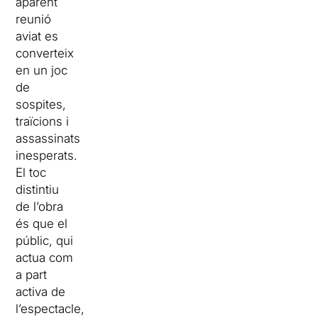
aparent
reunió
aviat es
converteix
en un joc
de
sospites,
traïcions i
assassinats
inesperats.
El toc
distintiu
de l’obra
és que el
públic, qui
actua com
a part
activa de
l’espectacle,