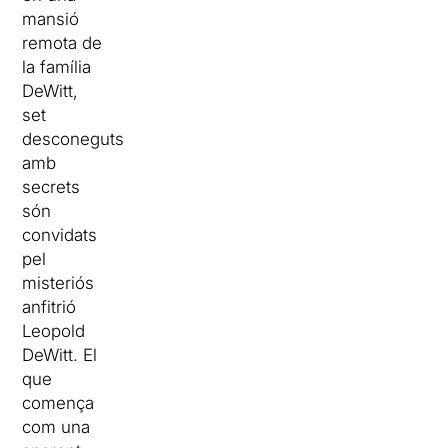
mansió
remota de
la família
DeWitt,
set
desconeguts
amb
secrets
són
convidats
pel
misteriós
anfitrió
Leopold
DeWitt. El
que
comença
com una