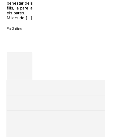
inoportuna pot
benestar dels
27 juliol 2026
convertir unes
fills, la parella,
vacances entre
els pares…
amics en una
Milers de […]
revisió completa
de […]
Fa 3 dies
28 juliol 2026