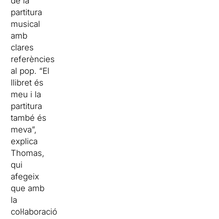
de la
partitura
musical
amb
clares
referències
al pop. “El
llibret és
meu i la
partitura
també és
meva”,
explica
Thomas,
qui
afegeix
que amb
la
col·laboració