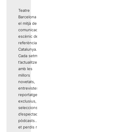
Teatre
Barcelona és
el mitjà de
comunicació
escènic de
referència a
Catalunya.
Cada setmana
t’actualitzem
amb les
millors
novetats,
entrevistes,
reportatges
exclusius,
seleccions
d’espectacles,
pòdcasts… No
et perdis res