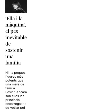
‘Ella i la
‘Sonrisas
Unes
màquina’,
y
vacances a
el pes
lágrimas’
‘Cancun’
inevitable
torna a
per
de
Barcelona
replantejar
sostenir
tota una
La música
una
vida
tornarà a
família
omplir la casa
dels Von
Sol, platja,
Trapp.
còctels i un
Hi ha poques
Sonrisas y
resort
figures més
lágrimas, un
paradisíac.
potents que
dels grans
L’escenari
una mare de
clàssics de la
sembla perfecte
família.
història del
per
Sovint, encara
teatre musical,
desconnectar
són elles les
arribarà al
de la rutina,
principals
Teatre Apolo
però una
encarregades
del 17 al […]
conversa
de vetllar pel