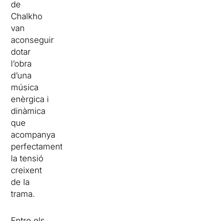
de
Chalkho
van
aconseguir
dotar
l’obra
d’una
música
enèrgica i
dinàmica
que
acompanya
perfectament
la tensió
creixent
de la
trama.
Entre els