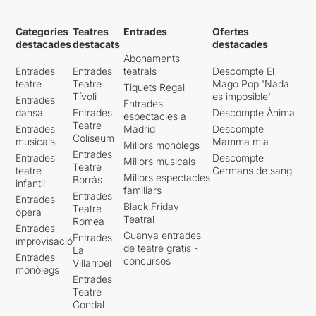
Categories
Teatres
Entrades
Ofertes
destacades
destacats
destacades
Abonaments
Entrades
Entrades
teatrals
Descompte El
teatre
Teatre
Mago Pop 'Nada
Tiquets Regal
Tívoli
es imposible'
Entrades
Entrades
dansa
Entrades
Descompte Ànima
espectacles a
Teatre
Entrades
Madrid
Descompte
Coliseum
musicals
Mamma mia
Millors monòlegs
Entrades
Entrades
Descompte
Millors musicals
Teatre
teatre
Germans de sang
Millors espectacles
Borràs
infantil
familiars
Entrades
Entrades
Black Friday
Teatre
òpera
Teatral
Romea
Entrades
Guanya entrades
Entrades
improvisació
de teatre gratis -
La
Entrades
concursos
Villarroel
monòlegs
Entrades
Teatre
Condal