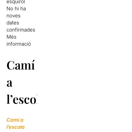
esquirol
No hi ha
noves
dates
confirmades
Més
informació
Camí
a
l’escola
Camí a
l’escola