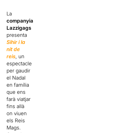
La
companyia
Lazzigags
presenta
Sihir i la
nit de
reis
, un
espectacle
per gaudir
el Nadal
en família
que ens
farà viatjar
fins allà
on viuen
els Reis
Mags.