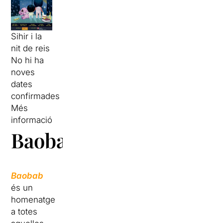
Sihir i la
nit de reis
No hi ha
noves
dates
confirmades
Més
informació
Baobab
Baobab
és un
homenatge
a totes