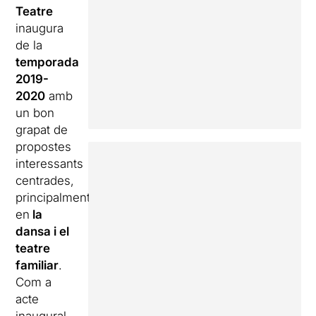
Teatre
inaugura
de la
temporada
2019-
2020
amb
un bon
grapat de
propostes
interessants
centrades,
principalment,
en
la
dansa i el
teatre
familiar
.
Com a
acte