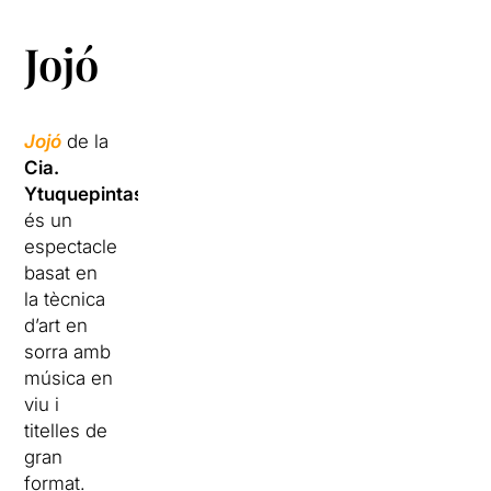
Jojó
Jojó
de la
Cia.
Ytuquepintas
,
és un
espectacle
basat en
la tècnica
d’art en
sorra amb
música en
viu i
titelles de
gran
format.