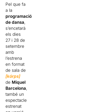
Pel que fa
a la
programació
de dansa
,
s’encetarà
els dies
27 i 28 de
setembre
amb
l’estrena
en format
de sala de
[kórps]
de
Miquel
Barcelona
,
també un
espectacle
estrenat