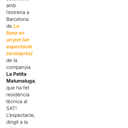
amb
l’estrena a
Barcelona
de
La
lluna en
un pot (un
espectacle
incomprès)
de la
companyia
La Petita
Malumaluga
,
que ha fet
residència
tècnica al
SAT
!
L’espectacle,
dirigit a la