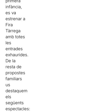
primera
infància,
es va
estrenar a
Fira
Tàrrega
amb totes
les
entrades
exhaurides.
De la
resta de
propostes
familiars
us
destaquem
els
següents
espectacles: