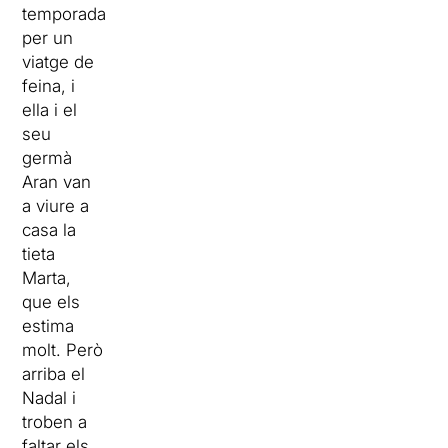
temporada
per un
viatge de
feina, i
ella i el
seu
germà
Aran van
a viure a
casa la
tieta
Marta,
que els
estima
molt. Però
arriba el
Nadal i
troben a
faltar els