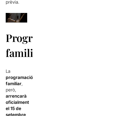
prèvia.
Programació
familiar
La
programació
familiar
,
però,
arrencarà
oficialment
el 15 de
setembre