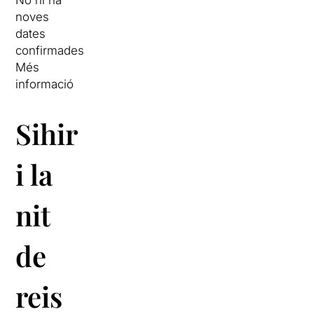
No hi ha
noves
dates
confirmades
Més
informació
Sihir
i la
nit
de
reis