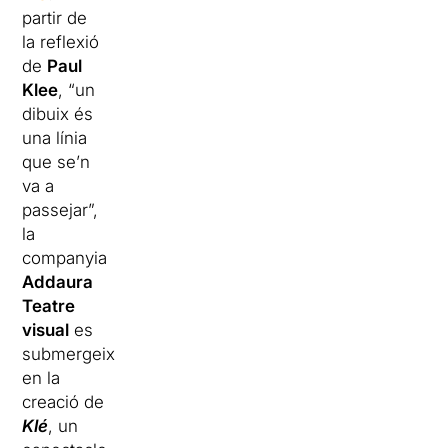
partir de
la reflexió
de
Paul
Klee
, “un
dibuix és
una línia
que se’n
va a
passejar”,
la
companyia
Addaura
Teatre
visual
es
submergeix
en la
creació de
Klé
, un