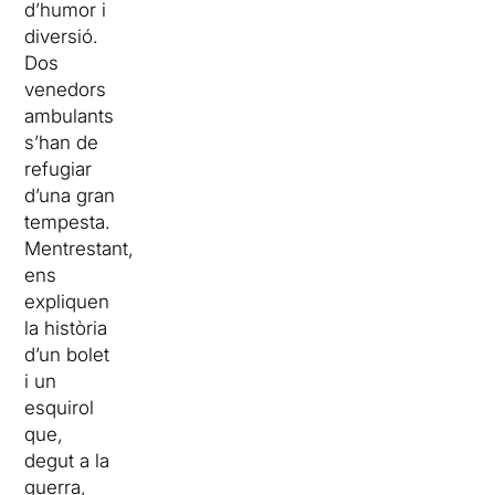
d’humor i
diversió.
Dos
venedors
ambulants
s’han de
refugiar
d’una gran
tempesta.
Mentrestant,
ens
expliquen
la història
d’un bolet
i un
esquirol
que,
degut a la
guerra,