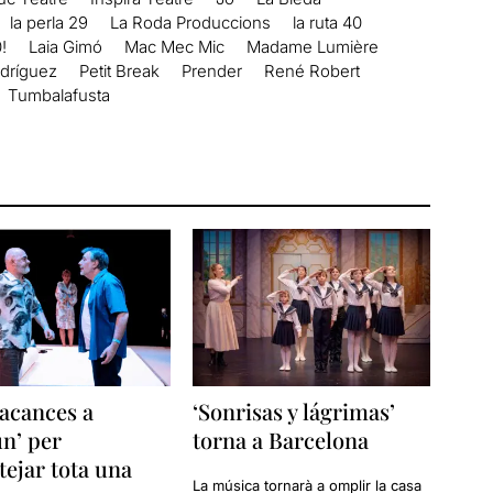
la perla 29
La Roda Produccions
la ruta 40
!
Laia Gimó
Mac Mec Mic
Madame Lumière
dríguez
Petit Break
Prender
René Robert
Tumbalafusta
acances a
‘Sonrisas y lágrimas’
n’ per
torna a Barcelona
tejar tota una
La música tornarà a omplir la casa