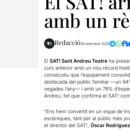
El SAT! a
amb un rè
Redacció
28 setembre 2025
El
SAT! Sant Andreu Teatre
ha presen
curs anterior amb un nou rècord histò
consecutiu que l’equipament consolid
destacada del públic familiar —un 94%
vegades l’any— i amb un 78% d’espect
Andreu, fet que confirma el SAT! com 
“Ens hem convertit en un espai de tro
escèniques, tant per al públic més jo
el director del SAT!,
Òscar Rodríguez