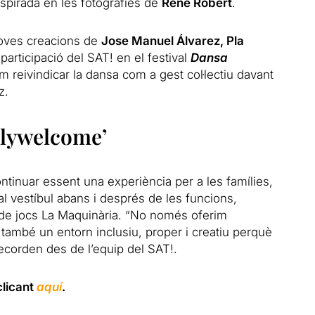
nspirada en les fotografies de
René Robert
.
oves creacions de
Jose Manuel Álvarez, Pla
 participació del SAT! en el festival
Dansa
 reivindicar la dansa com a gest col·lectiu davant
z.
ilywelcome’
ontinuar essent una experiència per a les famílies,
 al vestíbul abans i després de les funcions,
a de jocs La Maquinària. “No només oferim
ó també un entorn inclusiu, proper i creatiu perquè
 recorden des de l’equip del SAT!.
clicant
aquí
.