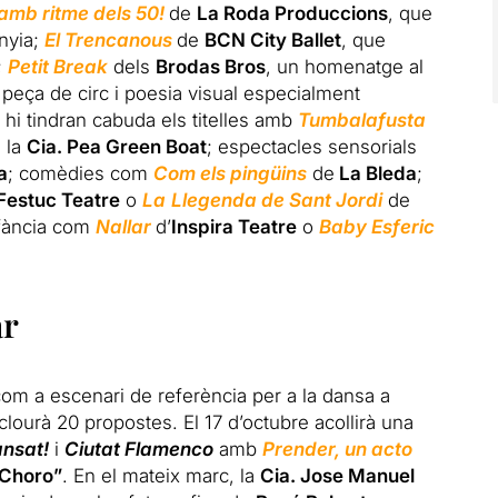
amb ritme dels 50!
de
La Roda Produccions
, que
nyia;
El Trencanous
de
BCN City Ballet
, que
;
Petit Break
dels
Brodas Bros
, un homenatge al
 peça de circ i poesia visual especialment
hi tindran cabuda els titelles amb
Tumbalafusta
 la
Cia. Pea Green Boat
; espectacles sensorials
a
; comèdies com
Com els pingüins
de
La Bleda
;
Festuc Teatre
o
La
Llegenda de Sant Jordi
de
nfància com
Nallar
d’
Inspira Teatre
o
Baby Esferic
ar
om a escenari de referència per a la dansa a
ourà 20 propostes. El 17 d’octubre acollirà una
nsat!
i
Ciutat Flamenco
amb
Prender, un acto
 Choro”
. En el mateix marc, la
Cia. Jose Manuel