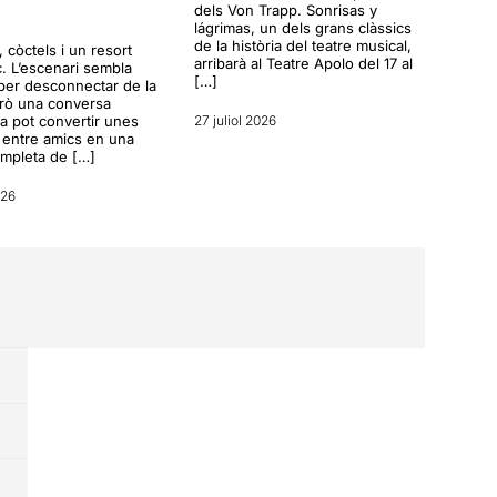
dels Von Trapp. Sonrisas y
lágrimas, un dels grans clàssics
de la història del teatre musical,
a, còctels i un resort
arribarà al Teatre Apolo del 17 al
c. L’escenari sembla
[…]
per desconnectar de la
erò una conversa
a pot convertir unes
27 juliol 2026
entre amics en una
ompleta de […]
026