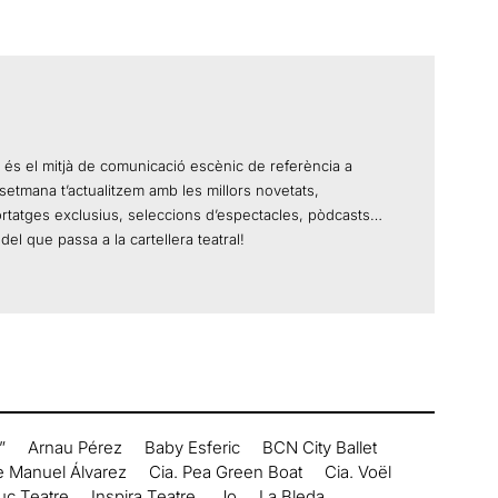
 és el mitjà de comunicació escènic de referència a
setmana t’actualitzem amb les millors novetats,
ortatges exclusius, seleccions d’espectacles, pòdcasts…
del que passa a la cartellera teatral!
”
Arnau Pérez
Baby Esferic
BCN City Ballet
e Manuel Álvarez
Cia. Pea Green Boat
Cia. Voël
uc Teatre
Inspira Teatre
Jo
La Bleda