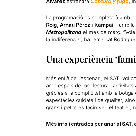
Álvarez
estrenarà
Captura y fuga
, i
La programació es completarà amb n
Roig, Arnau Pérez
i
Kampai
, i amb la
Metropolitana
el mes de març. “Volem
la indiferència”, ha remarcat Rodrígue
Una experiència ‘fam
Més enllà de l’escenari, el SAT! vol c
amb espais de joc, lectura i activitats
gràcies a la complicitat amb la botig
espectacles cuidats i de qualitat, sin
grans i petits es facin seu el teatre”,
Més info i entrades per anar al SAT, 