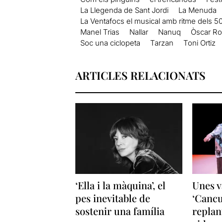
La Llegenda de Sant Jordi
La Menuda
La Ventafocs el musical amb ritme dels 50
Manel Trias
Nallar
Nanuq
Òscar Ro
Soc una ciclopeta
Tarzan
Toni Ortiz
ARTICLES RELACIONATS
‘Ella i la màquina’, el
Unes v
pes inevitable de
‘Cancu
sostenir una família
replan