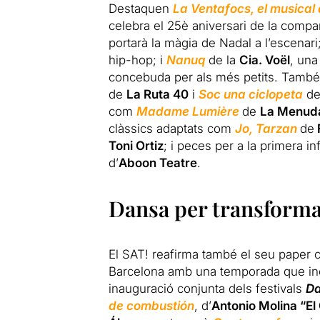
Destaquen
La Ventafocs, el musical 
celebra el 25è aniversari de la compa
portarà la màgia de Nadal a l’escenari
hip-hop; i
Nanuq
de la
Cia. Voël
, una
concebuda per als més petits. També 
de
La Ruta 40
i
Soc una ciclopeta
de
com
Madame Lumière
de
La Menud
clàssics adaptats com
Jo, Tarzan
de
Toni Ortiz
; i peces per a la primera i
d’
Aboon Teatre
.
Dansa per transform
El SAT! reafirma també el seu paper c
Barcelona amb una temporada que incl
inauguració conjunta dels festivals
Da
de combustión
, d’
Antonio Molina “El