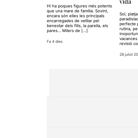
vida
Hi ha poques figures més potents
que una mare de família. Sovint,
Sol, platj
encara són elles les principals
paradisía
encarregades de vetllar pel
perfecte 
benestar dels fills, la parella, els
rutina, p
pares… Milers de […]
inoportun
vacances 
Fa 4 dies
revisió c
28 juliol 2