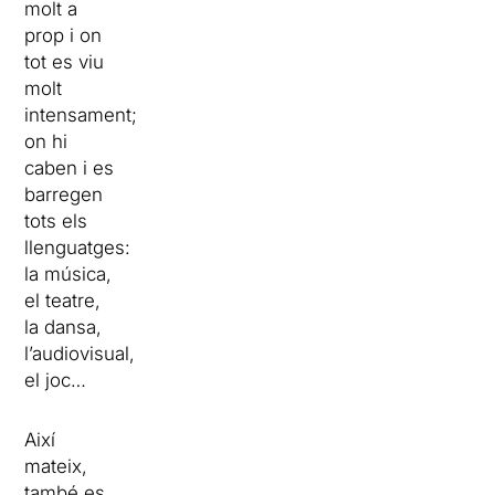
molt a
prop i on
tot es viu
molt
intensament;
on hi
caben i es
barregen
tots els
llenguatges:
la música,
el teatre,
la dansa,
l’audiovisual,
el joc…
Així
mateix,
també es