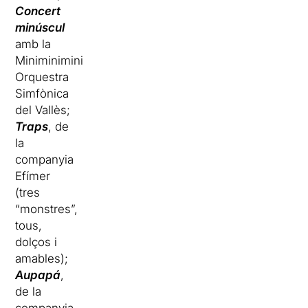
Concert
minúscul
amb la
Miniminimini
Orquestra
Simfònica
del Vallès;
Traps
, de
la
companyia
Efímer
(tres
“monstres”,
tous,
dolços i
amables);
Aupapá
,
de la