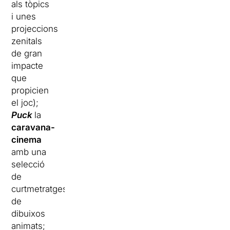
als tòpics
i unes
projeccions
zenitals
de gran
impacte
que
propicien
el joc);
Puck
la
caravana-
cinema
amb una
selecció
de
curtmetratges
de
dibuixos
animats;