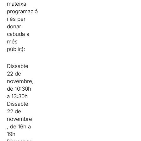
mateixa
programació
i és per
donar
cabuda a
més
públic):
Dissabte
22 de
novembre,
de 10:30h
a 13:30h
Dissabte
22 de
novembre
, de 16h a
19h