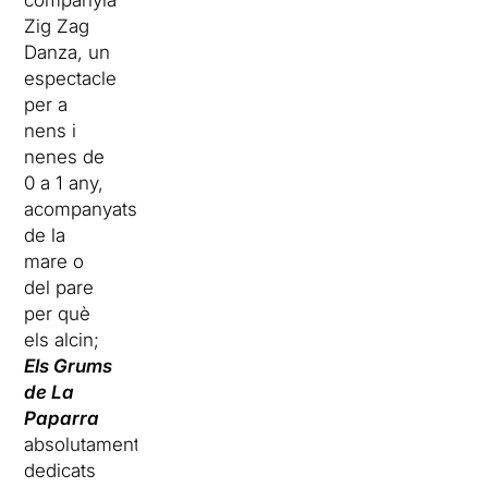
companyia
Zig Zag
Danza, un
espectacle
per a
nens i
nenes de
0 a 1 any,
acompanyats
de la
mare o
del pare
per què
els alcin;
Els Grums
de La
Paparra
absolutament
dedicats