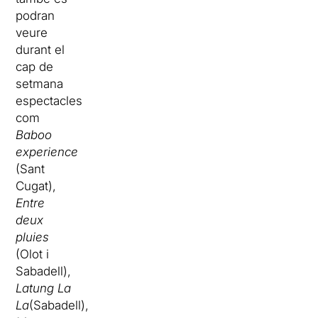
podran
veure
durant el
cap de
setmana
espectacles
com
Baboo
experience
(Sant
Cugat),
Entre
deux
pluies
(Olot i
Sabadell),
Latung La
La
(Sabadell),