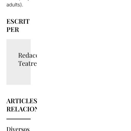
adults).
ESCRIT
PER
Redacció
TeatreBarcelona
ARTICLES
RELACIONATS
Diversos
La