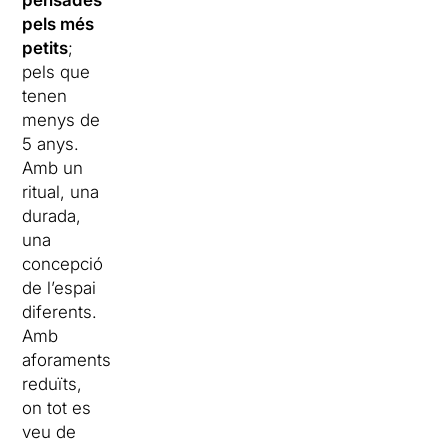
pensades
pels més
petits
;
pels que
tenen
menys de
5 anys.
Amb un
ritual, una
durada,
una
concepció
de l’espai
diferents.
Amb
aforaments
reduïts,
on tot es
veu de