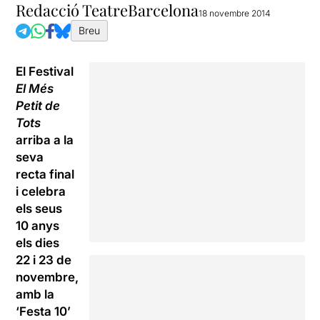
Redacció TeatreBarcelona
18 novembre 2014
Breu
El Festival
El Més
Petit de
Tots
arriba a la
seva
recta final
i celebra
els seus
10 anys
els dies
22 i 23 de
novembre,
amb la
‘Festa 10’