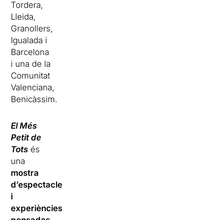
Tordera,
Lleida,
Granollers,
Igualada i
Barcelona
i una de la
Comunitat
Valenciana,
Benicàssim.
El Més
Petit de
Tots
és
una
mostra
d’espectacles
i
experiències