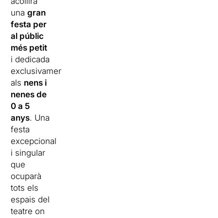
acollirà
una
gran
festa per
al públic
més petit
i dedicada
exclusivament
als
nens i
nenes de
0 a 5
anys
. Una
festa
excepcional
i singular
que
ocuparà
tots els
espais del
teatre on