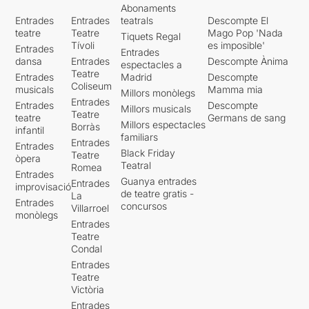
Abonaments
Entrades
Entrades
teatrals
Descompte El
teatre
Teatre
Mago Pop 'Nada
Tiquets Regal
Tívoli
es imposible'
Entrades
Entrades
dansa
Entrades
Descompte Ànima
espectacles a
Teatre
Entrades
Madrid
Descompte
Coliseum
musicals
Mamma mia
Millors monòlegs
Entrades
Entrades
Descompte
Millors musicals
Teatre
teatre
Germans de sang
Millors espectacles
Borràs
infantil
familiars
Entrades
Entrades
Black Friday
Teatre
òpera
Teatral
Romea
Entrades
Guanya entrades
Entrades
improvisació
de teatre gratis -
La
Entrades
concursos
Villarroel
monòlegs
Entrades
Teatre
Condal
Entrades
Teatre
Victòria
Entrades