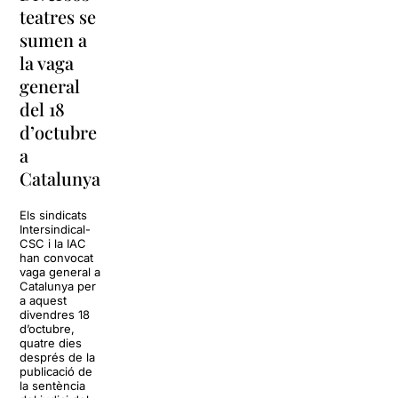
teatres se
programació
sumen a
de l’Arnau
#estoyrara
la vaga
Itinerant
arriba a la
general
2019
Sala Barts
del 18
s’estrena
d’octubre
amb l’obra
La Sala Barts
a
‘sintítulo’
acollirà el show
Estoy rara, un
Catalunya
espectacle
La programació de
còmic carregat
l’Arnau Itinerant
d’humor negre,
Els sindicats
2019 està a punt
que ve precedit
Intersindical-
de donar el tret de
pel seu rotund
CSC i la IAC
sortida amb
èxit a les
han convocat
l’estrena de
xarxes, amb
vaga general a
‘sintítulo’, un
més de
Catalunya per
espectacle
500.000
a aquest
comunitari i
visualitzacions
divendres 18
itinerant conduït
a […]
d’octubre,
per la companyia
quatre dies
La Danesa […]
després de la
15 octubre 2019
publicació de
8 octubre 2019
la sentència