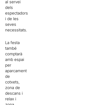
al servei
dels
espectadors
i de les
seves
necessitats.
La festa
també
comptarà
amb espai
per
aparcament
de
cotxets,
zona de
descans i
relax i
zona