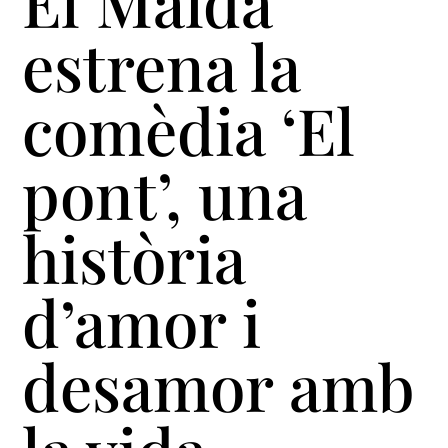
El Maldà
estrena la
comèdia ‘El
pont’, una
història
d’amor i
desamor amb