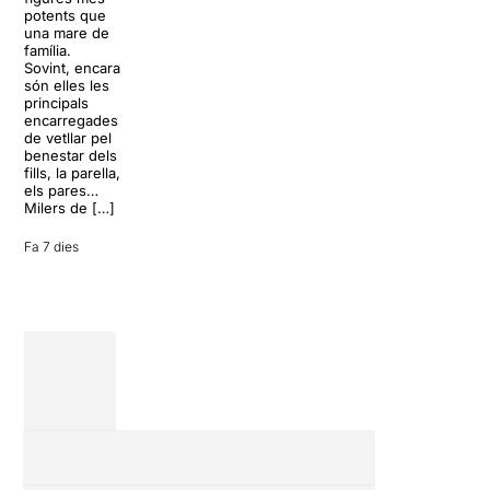
lágrimas, un
paradisíac.
potents que
dels grans
L’escenari
una mare de
clàssics de la
sembla perfecte
família.
història del
per
Sovint, encara
teatre musical,
desconnectar
són elles les
arribarà al
de la rutina,
principals
Teatre Apolo
però una
encarregades
del 17 al […]
conversa
de vetllar pel
inoportuna pot
benestar dels
27 juliol 2026
convertir unes
fills, la parella,
vacances entre
els pares…
amics en una
Milers de […]
revisió completa
de […]
Fa 7 dies
28 juliol 2026