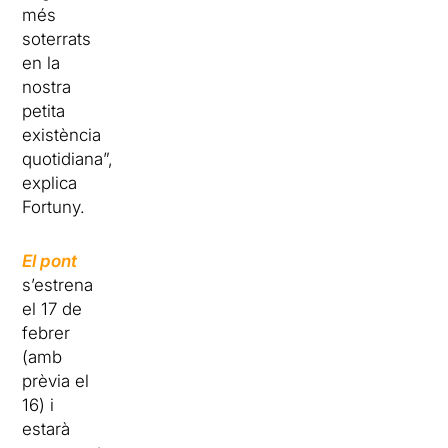
més
soterrats
en la
nostra
petita
existència
quotidiana”,
explica
Fortuny.
El pont
s’estrena
el 17 de
febrer
(amb
prèvia el
16) i
estarà