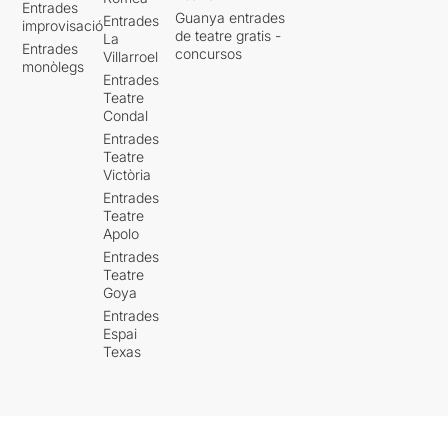
Entrades
Guanya entrades
Entrades
improvisació
de teatre gratis -
La
Entrades
concursos
Villarroel
monòlegs
Entrades
Teatre
Condal
Entrades
Teatre
Victòria
Entrades
Teatre
Apolo
Entrades
Teatre
Goya
Entrades
Espai
Texas