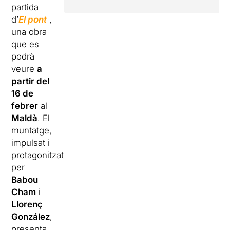
partida
d’
El pont
,
una obra
que es
podrà
veure
a
partir del
16 de
febrer
al
Maldà
. El
muntatge,
impulsat i
protagonitzat
per
Babou
Cham
i
Llorenç
González
,
presenta