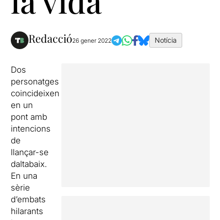
la vida
Redacció
Notícia
26 gener 2022
Dos
personatges
coincideixen
en un
pont amb
intencions
de
llançar-se
daltabaix.
En una
sèrie
d’embats
hilarants