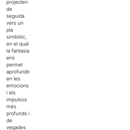
projecten
de
seguida
vers un
pla
simbòlic,
en el qual
la fantasia
ens
permet
aprofundir
en les
emocions
i els
impulsos
més
profunds i
de
vegades