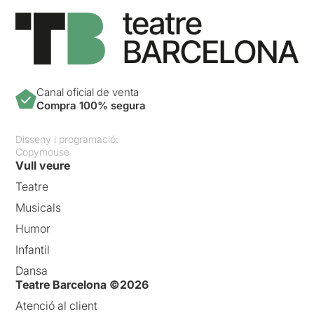
Canal oficial de venta
Compra 100% segura
Disseny i programació:
Copymouse
Vull veure
Teatre
Musicals
Humor
Infantil
Dansa
Teatre Barcelona ©2026
Atenció al client