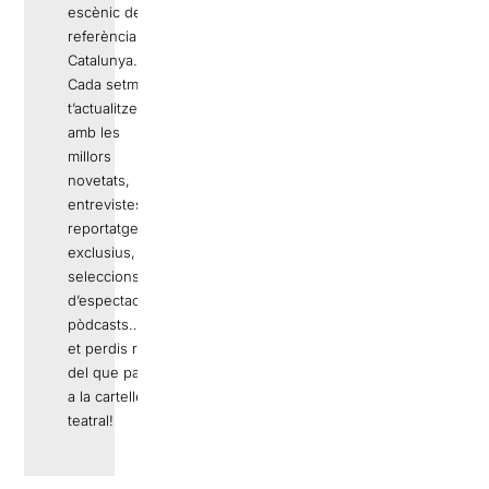
escènic de
referència a
Catalunya.
Cada setmana
t’actualitzem
amb les
millors
novetats,
entrevistes,
reportatges
exclusius,
seleccions
d’espectacles,
pòdcasts… No
et perdis res
del que passa
a la cartellera
teatral!