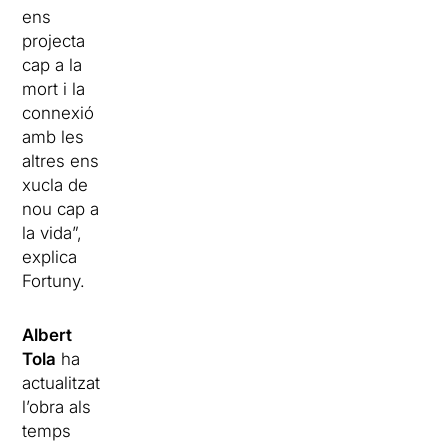
ens
projecta
cap a la
mort i la
connexió
amb les
altres ens
xucla de
nou cap a
la vida”,
explica
Fortuny.
Albert
Tola
ha
actualitzat
l’obra als
temps