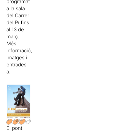
programat
a la sala
del Carrer
del Pí fins
al 13 de
març.
Més
informació,
imatges i
entrades
a:
El pont