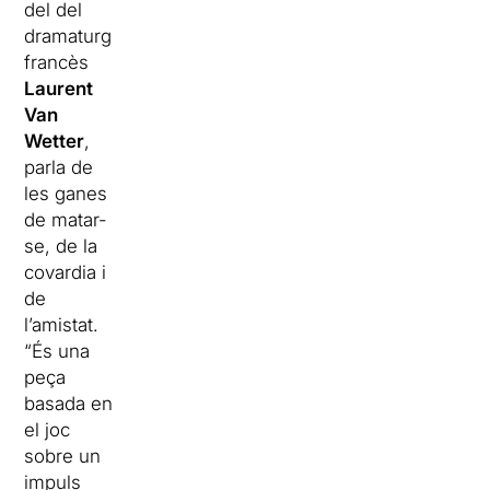
del del
dramaturg
francès
Laurent
Van
Wetter
,
parla de
les ganes
de matar-
se, de la
covardia i
de
l’amistat.
“És una
peça
basada en
el joc
sobre un
impuls