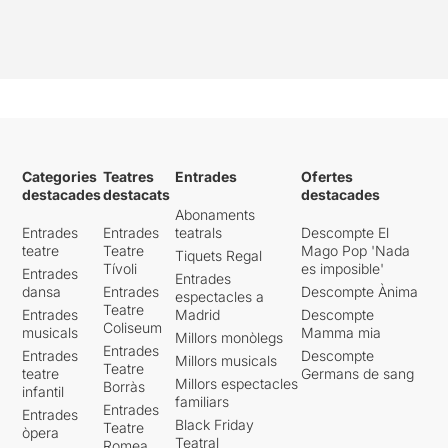
Categories
Teatres
Entrades
Ofertes
destacades
destacats
destacades
Abonaments
Entrades
Entrades
teatrals
Descompte El
teatre
Teatre
Mago Pop 'Nada
Tiquets Regal
Tívoli
es imposible'
Entrades
Entrades
dansa
Entrades
Descompte Ànima
espectacles a
Teatre
Entrades
Madrid
Descompte
Coliseum
musicals
Mamma mia
Millors monòlegs
Entrades
Entrades
Descompte
Millors musicals
Teatre
teatre
Germans de sang
Millors espectacles
Borràs
infantil
familiars
Entrades
Entrades
Black Friday
Teatre
òpera
Teatral
Romea