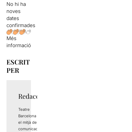
No hi ha
noves
dates
confirmades
Més
informació
ESCRIT
PER
Redacció
Teatre
Barcelona és
el mitjà de
comunicació