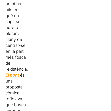
on hi ha
nits en
què no
saps si
riure o
plorar”.
Lluny de
centrar-se
en la part
més fosca
de
l’existència,
El pont
és
una
proposta
còmica i
reflexiva
que busca
apropar