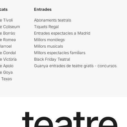
cats
Entrades
e Tívoli
Abonaments teatrals
re Coliseum
Tiquets Regal
e Borràs
Entrades espectacles a Madrid
re Romea
Millors monòlegs
larroel
Millors musicals
re Condal
Millors espectacles familiars
e Victòria
Black Friday Teatral
e Apolo
Guanya entrades de teatre gratis - concursos
re Goya
i Texas