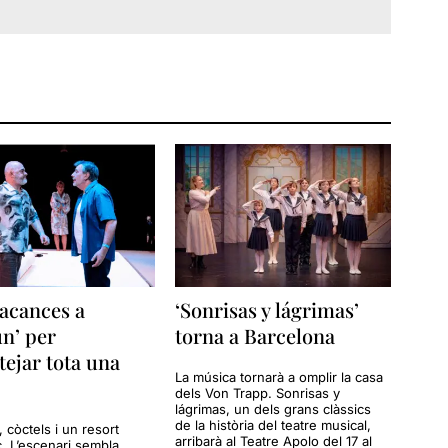
acances a
‘Sonrisas y lágrimas’
n’ per
torna a Barcelona
tejar tota una
La música tornarà a omplir la casa
dels Von Trapp. Sonrisas y
lágrimas, un dels grans clàssics
de la història del teatre musical,
a, còctels i un resort
arribarà al Teatre Apolo del 17 al
c. L’escenari sembla