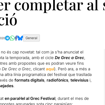
r completar al 
ció
General
2020
no és cap novetat: tal com ja s’ha anunciat el
tota la temporada, amb el cicle
De Grec a Grec
,
eatres amb propostes que es podran veure fins
e
De Grec a Grec
, clicant
aquí
). Però ara, a més a
na altra línia programatica del festival que trasllada
ravés de
formats digitals
,
radiofònics
,
televisius
i,
sejades
.
tat
en paral·lel al Grec Festival
, durant el mes de
propostes agrupades sota cinc paraigües: