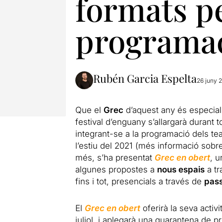
formats pe
programa
Rubén Garcia Espelta
26 juny 
Que el
Grec
d’aquest any és especial 
festival d’enguany s’allargarà durant 
integrant-se a la programació dels t
l’estiu del 2021 (més informació sobr
més, s’ha presentat
Grec en obert
, u
algunes propostes a
nous espais
a t
fins i tot, presencials a través de
pas
El
Grec en obert
oferirà la seva activi
juliol, i aplegarà una quarantena de 