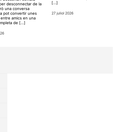
[…]
per desconnectar de la
erò una conversa
a pot convertir unes
27 juliol 2026
entre amics en una
ompleta de […]
026