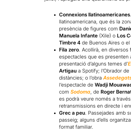
Connexions llatinoamericanes
llatinoamericana, que és la zona
presència de figures com
Dani
Manuela Infante
(Xile) o
Los C
Timbre 4
de Buenos Aires o e
Fila zero
. Acollirà, en diversos
espectacles que es presenten 
presentació d’alguns temes d’
E
Artigau
a Spotify; l’Obrador de 
distàncies; o l’obra
Assedegat
l’espectacle de
Wadji Mouawa
com
Sodoma
, de
Roger Berna
es podrà veure només a través 
retransmissions en directe i en
Grec a peu
. Passejades amb su
passeig; alguns d’ells organitz
format familiar.