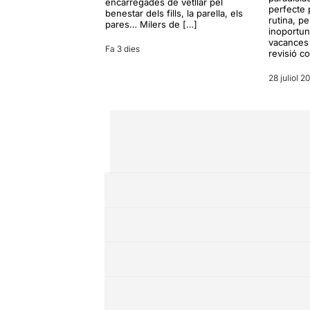
encarregades de vetllar pel
perfecte 
benestar dels fills, la parella, els
rutina, p
pares… Milers de […]
inoportun
vacances 
Fa 3 dies
revisió c
28 juliol 2