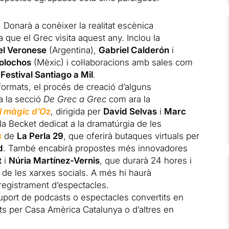
. Donarà a conèixer la realitat escènica
 que el Grec visita aquest any. Inclou la
el Veronese
(Argentina),
Gabriel Calderón
i
olochos
(Mèxic) i col·laboracions amb sales com
l
Festival Santiago a Mil
.
 formats, el procés de creació d’alguns
a la secció
De Grec a Grec
com ara la
l màgic d’O
z
, dirigida per
David Selvas
i
Marc
la Becket dedicat a la dramatúrgia de les
s
de
La Perla 29
, que oferirà butaques virtuals per
d
. També encabirà propostes més innovadores
t
i
Núria Martínez-Vernis
, que durarà 24 hores i
de les xarxes socials. A més hi haurà
registrament d’espectacles.
port de podcasts o espectacles convertits en
ats per Casa Amèrica Catalunya o d’altres en