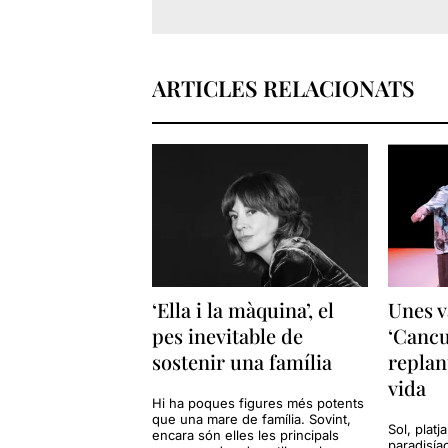
ARTICLES RELACIONATS
‘Ella i la màquina’, el
Unes v
pes inevitable de
‘Cancu
sostenir una família
replan
vida
Hi ha poques figures més potents
que una mare de família. Sovint,
Sol, platj
encara són elles les principals
paradisía