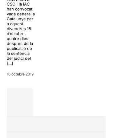
de donar el tret de
pel seu rotund
CSC i la IAC
sortida amb
èxit a les
han convocat
l’estrena de
xarxes, amb
vaga general a
‘sintítulo’, un
més de
Catalunya per
espectacle
500.000
a aquest
comunitari i
visualitzacions
divendres 18
itinerant conduït
a […]
d’octubre,
per la companyia
quatre dies
La Danesa […]
després de la
15 octubre 2019
publicació de
8 octubre 2019
la sentència
del judici del
[…]
16 octubre 2019