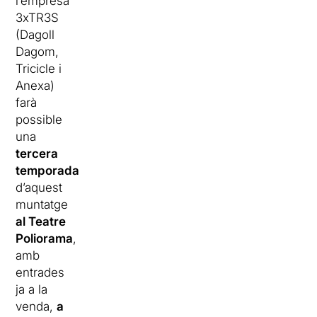
l’empresa
3xTR3S
(Dagoll
Dagom,
Tricicle i
Anexa)
farà
possible
una
tercera
temporada
d’aquest
muntatge
al Teatre
Poliorama
,
amb
entrades
ja a la
venda,
a