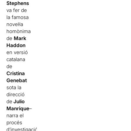
Stephens
va fer de
la famosa
novel·la
homònima
de
Mark
Haddon
en versió
catalana
de
Cristina
Genebat
sota la
direcció
de
Julio
Manrique
–
narra el
procés
d’investigació