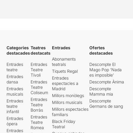
Categories
Teatres
Entrades
Ofertes
destacades
destacats
destacades
Abonaments
Entrades
Entrades
teatrals
Descompte El
teatre
Teatre
Mago Pop 'Nada
Tiquets Regal
Tívoli
es imposible'
Entrades
Entrades
dansa
Entrades
Descompte Ànima
espectacles a
Teatre
Entrades
Madrid
Descompte
Coliseum
musicals
Mamma mia
Millors monòlegs
Entrades
Entrades
Descompte
Millors musicals
Teatre
teatre
Germans de sang
Millors espectacles
Borràs
infantil
familiars
Entrades
Entrades
Black Friday
Teatre
òpera
Teatral
Romea
Entrades