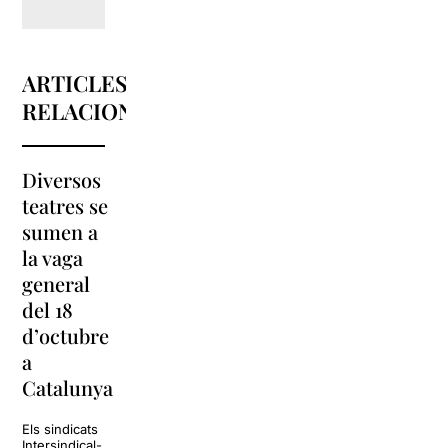
ARTICLES
RELACIONATS
Diversos
La
teatres se
programació
sumen a
de l’Arnau
#estoyrara
la vaga
Itinerant
arriba a la
general
2019
Sala Barts
del 18
s’estrena
d’octubre
amb l’obra
La Sala Barts
a
‘sintítulo’
acollirà el show
Estoy rara, un
Catalunya
espectacle
La programació de
còmic carregat
l’Arnau Itinerant
d’humor negre,
Els sindicats
2019 està a punt
que ve precedit
Intersindical-