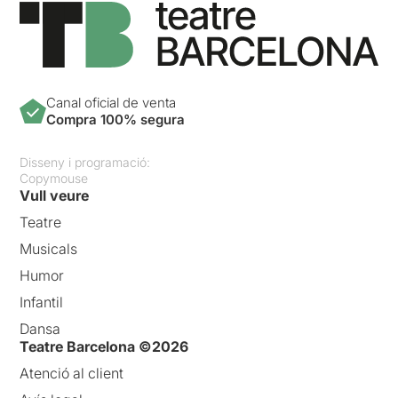
Canal oficial de venta
Compra 100% segura
Disseny i programació:
Copymouse
Vull veure
Teatre
Musicals
Humor
Infantil
Dansa
Teatre Barcelona ©2026
Atenció al client