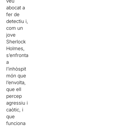
veu
abocat a
fer de
detectiu i,
com un
jove
Sherlock
Holmes,
s’enfronta
a
l’inhòspit
món que
l’envolta,
que ell
percep
agressiu i
caòtic, i
que
funciona