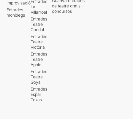
Guanya entrades
Entrades
improvisació
de teatre gratis -
La
Entrades
concursos
Villarroel
monòlegs
Entrades
Teatre
Condal
Entrades
Teatre
Victòria
Entrades
Teatre
Apolo
Entrades
Teatre
Goya
Entrades
Espai
Texas