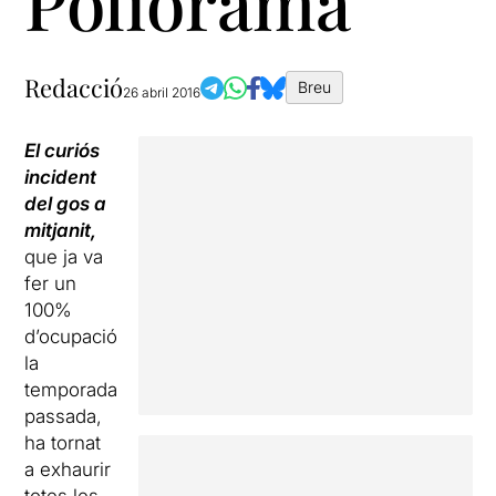
Poliorama
Redacció
Breu
26 abril 2016
El curiós
incident
del gos a
mitjanit,
que ja va
fer un
100%
d’ocupació
la
temporada
passada,
ha tornat
a exhaurir