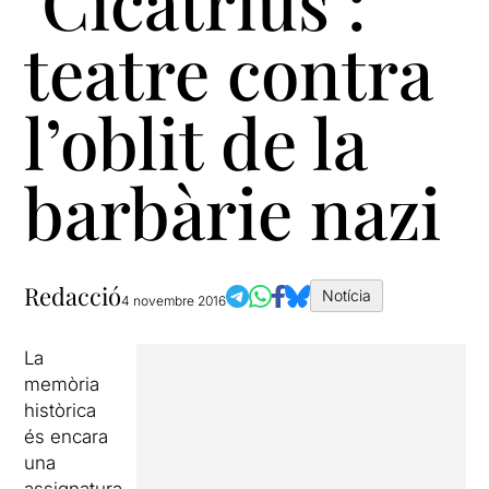
‘Cicatrius’:
teatre contra
l’oblit de la
barbàrie nazi
Redacció
Notícia
4 novembre 2016
La
memòria
històrica
és encara
una