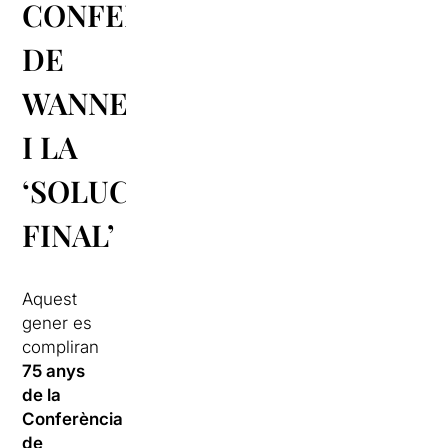
CONFERÈNCIA
DE
WANNESEE
I LA
‘SOLUCIÓ
FINAL’
Aquest
gener es
compliran
75 anys
de la
Conferència
de