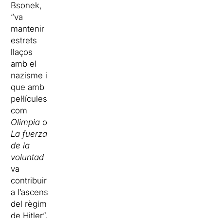
Bsonek,
“va
mantenir
estrets
llaços
amb el
nazisme i
que amb
pel·lícules
com
Olimpia
o
La fuerza
de la
voluntad
va
contribuir
a l’ascens
del règim
de Hitler”.