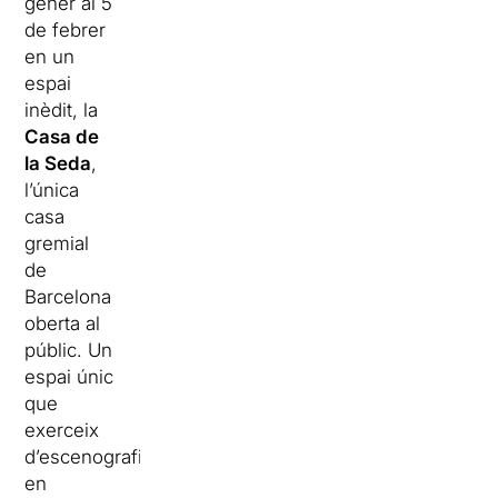
gener al 5
de febrer
en un
espai
inèdit, la
Casa de
la Seda
,
l’única
casa
gremial
de
Barcelona
oberta al
públic. Un
espai únic
que
exerceix
d’escenografia
en