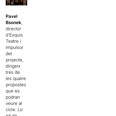
Pavel
Bsonek
,
director
d’Exquis
Teatre i
impulsor
del
projecte,
dirigeix
tres de
les quatre
propostes
que es
podran
veure al
cicle:
La
nit de