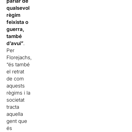
parlar de
qualsevol
règim
feixista o
guerra,
també
d’avui”
.
Per
Florejachs,
“és també
el retrat
de com
aquests
règims i la
societat
tracta
aquella
gent que
és