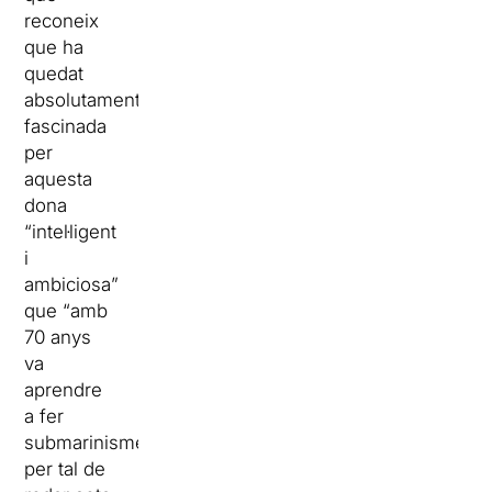
reconeix
que ha
quedat
absolutament
fascinada
per
aquesta
dona
“intel·ligent
i
ambiciosa”
que “amb
70 anys
va
aprendre
a fer
submarinisme
per tal de