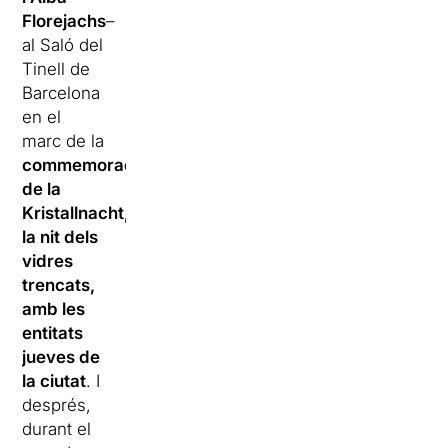
Florejachs
–
al Saló del
Tinell de
Barcelona
en el
marc de la
commemoració
de la
Kristallnacht,
la nit dels
vidres
trencats,
amb les
entitats
jueves de
la ciutat
. I
després,
durant el