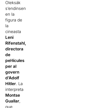
Oleksák
s’endinsen
en la
figura de
la
cineasta
Leni
Rifenstahl,
directora
de
pel·lícules
per al
govern
d’Adolf
Hitler
. La
interpreta
Montse
Guallar
,
que