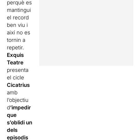
perquè es
mantingui
el record
ben viu i
així no es
tornin a
repetir.
Exquis
Teatre
presenta
el cicle
Cicatrius
amb
l’objectiu
d
‘impedir
que
s’oblidi un
dels
episodis