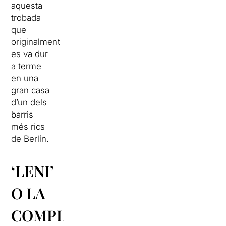
aquesta
trobada
que
originalment
es va dur
a terme
en una
gran casa
d’un dels
barris
més rics
de Berlín.
‘LENI’
O LA
COMPLICITAT