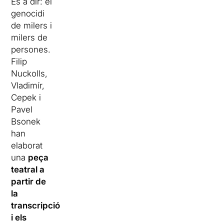
És a dir: el
genocidi
de milers i
milers de
persones.
Filip
Nuckolls,
Vladimír,
Cepek i
Pavel
Bsonek
han
elaborat
una
peça
teatral a
partir de
la
transcripció
i els