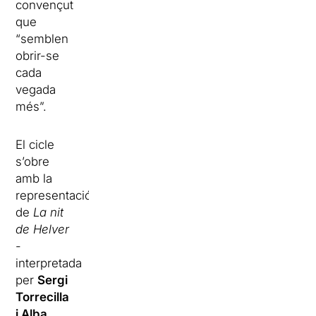
convençut
que
“semblen
obrir-se
cada
vegada
més”.
El cicle
s’obre
amb la
representació
de
La nit
de Helver
-
interpretada
per
Sergi
Torrecilla
i Alba