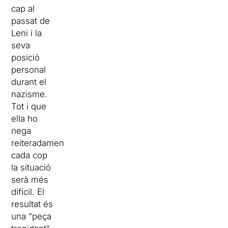
cap al
passat de
Leni i la
seva
posició
personal
durant el
nazisme.
Tot i que
ella ho
nega
reiteradament,
cada cop
la situació
serà més
difícil. El
resultat és
una “peça