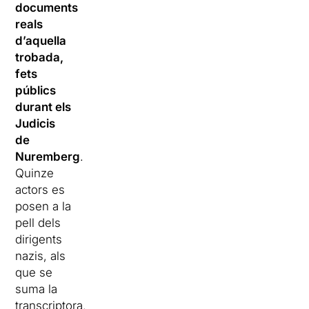
documents
reals
d’aquella
trobada,
fets
públics
durant els
Judicis
de
Nuremberg
.
Quinze
actors es
posen a la
pell dels
dirigents
nazis, als
que se
suma la
transcriptora,