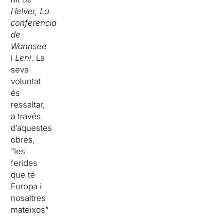
Helver, La
conferència
de
Wannsee
i
Leni
. La
seva
voluntat
és
ressaltar,
a través
d’aquestes
obres,
“les
ferides
que té
Europa i
nosaltres
mateixos”