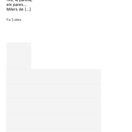
vacances entre
els pares…
amics en una
Milers de […]
revisió completa
de […]
Fa 5 dies
28 juliol 2026