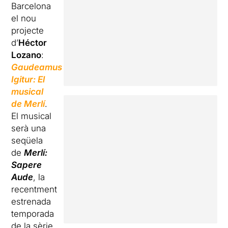
Barcelona
el nou
projecte
d’
Héctor
Lozano
:
Gaudeamus
Igitur
: El
musical
de Merlí
.
El musical
serà una
seqüela
de
Merlí:
Sapere
Aude
, la
recentment
estrenada
temporada
de la sèrie