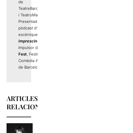
de
TeatreBarcelona.com
i TeatroMadrid.com.
Presentador del
pòdcast d’arts
escèniques
Els
Imprescindibles
.
Impulsor de
La Llama
Fest
, Festival de
Comèdia Alternativa
de Barcelona.
ARTICLES
RELACIONATS