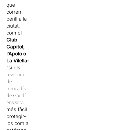
que
corren
perill a la
ciutat,
com el
Club
Capitol,
l’Apolo o
La Vilella
:
“si els
revestim
de
trencadís
de Gaudí
ens serà
més fàcil
protegir-
los com a