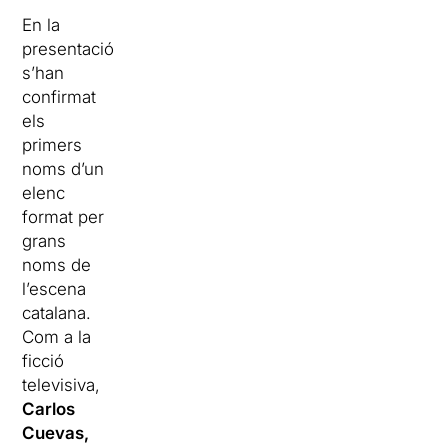
En la
presentació
s’han
confirmat
els
primers
noms d’un
elenc
format per
grans
noms de
l’escena
catalana.
Com a la
ficció
televisiva,
Carlos
Cuevas
,