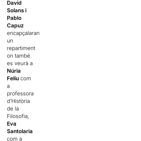
David
Solans i
Pablo
Capuz
encapçalaran
un
repartiment
on també
es veurà a
Núria
Feliu
com
a
professora
d’Història
de la
Filosofia,
Eva
Santolaria
com a