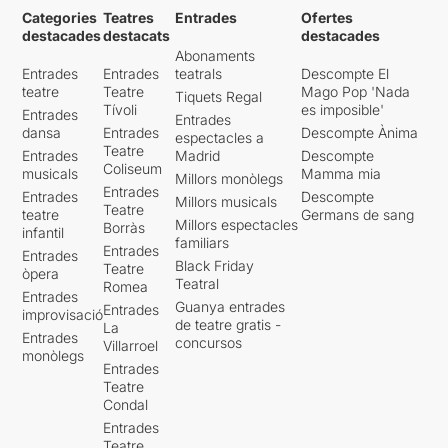
Categories
Teatres
Entrades
Ofertes
destacades
destacats
destacades
Abonaments
Entrades
Entrades
teatrals
Descompte El
teatre
Teatre
Mago Pop 'Nada
Tiquets Regal
Tívoli
es imposible'
Entrades
Entrades
dansa
Entrades
Descompte Ànima
espectacles a
Teatre
Entrades
Madrid
Descompte
Coliseum
musicals
Mamma mia
Millors monòlegs
Entrades
Entrades
Descompte
Millors musicals
Teatre
teatre
Germans de sang
Millors espectacles
Borràs
infantil
familiars
Entrades
Entrades
Black Friday
Teatre
òpera
Teatral
Romea
Entrades
Guanya entrades
Entrades
improvisació
de teatre gratis -
La
Entrades
concursos
Villarroel
monòlegs
Entrades
Teatre
Condal
Entrades
Teatre