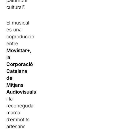
patrimoni
cultural”.
El musical
és una
coproducció
entre
Movistar+,
la
Corporació
Catalana
de
Mitjans
Audiovisuals
,
i la
reconeguda
marca
d’embotits
artesans