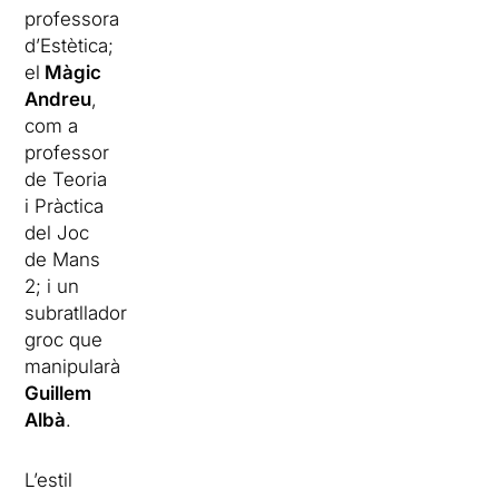
professora
d’Estètica;
el
Màgic
Andreu
,
com a
professor
de Teoria
i Pràctica
del Joc
de Mans
2; i un
subratllador
groc que
manipularà
Guillem
Albà
.
L’estil