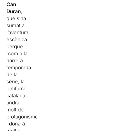
Can
Duran
,
que s’ha
sumat a
l’aventura
escènica
perquè
“com a la
darrera
temporada
de la
sèrie, la
botifarra
catalana
tindrà
molt de
protagonisme
i donarà
molt a