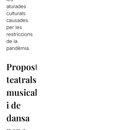
aturades
culturals
causades
per les
restriccions
de la
pandèmia.
Propostes
teatrals,
musicals
i de
dansa