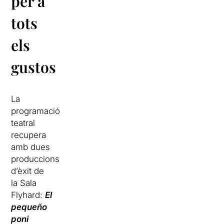
per a
tots
els
gustos
La
programació
teatral
recupera
amb dues
produccions
d’èxit de
la Sala
Flyhard:
El
pequeño
poni