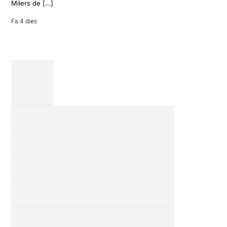
amics en una
Milers de […]
revisió completa
de […]
Fa 4 dies
28 juliol 2026