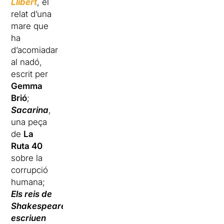
Llibert
, el
relat d’una
mare que
ha
d’acomiadar
al nadó,
escrit per
Gemma
Brió
;
Sacarina
,
una peça
de
La
Ruta 40
sobre la
corrupció
humana;
Els reis de
Shakespeare
escriuen