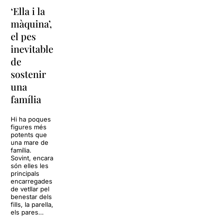
‘Ella i la
‘Sonrisas
Unes
màquina’,
y
vacances a
el pes
lágrimas’
‘Cancun’
inevitable
torna a
per
de
Barcelona
replantejar
sostenir
tota una
La música
una
vida
tornarà a
família
omplir la casa
dels Von
Sol, platja,
Trapp.
còctels i un
Hi ha poques
Sonrisas y
resort
figures més
lágrimas, un
paradisíac.
potents que
dels grans
L’escenari
una mare de
clàssics de la
sembla perfecte
família.
història del
per
Sovint, encara
teatre musical,
desconnectar
són elles les
arribarà al
de la rutina,
principals
Teatre Apolo
però una
encarregades
del 17 al […]
conversa
de vetllar pel
inoportuna pot
benestar dels
27 juliol 2026
convertir unes
fills, la parella,
vacances entre
els pares…