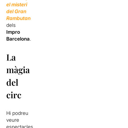
el misteri
del Gran
Rambutan
dels
Impro
Barcelona
.
La
màgia
del
circ
Hi podreu
veure
espectacles