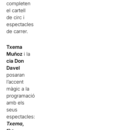
completen
el cartell
de circ i
espectacles
de carrer.
Txema
Muñoz
i la
cia Don
Davel
posaran
l’accent
màgic a la
programació
amb els
seus
espectacles:
Txema,