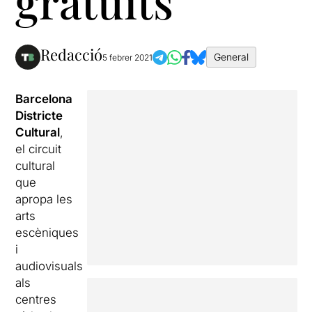
gratuïts
Redacció
General
5 febrer 2021
Barcelona
Districte
Cultural
,
el circuit
cultural
que
apropa les
arts
escèniques
i
audiovisuals
als
centres