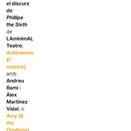
el discurs
de
Phillipe
the Sixth
de
LAminimAL
Teatre
;
Autónomos.
El
musical
,
amb
Andreu
Rami
i
Àlex
Martínez
Vidal
; o
Amy (&
the
Orphans)
,