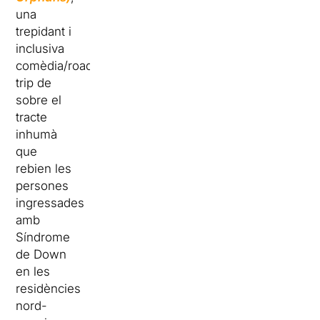
una
trepidant i
inclusiva
comèdia/road-
trip de
sobre el
tracte
inhumà
que
rebien les
persones
ingressades
amb
Síndrome
de Down
en les
residències
nord-