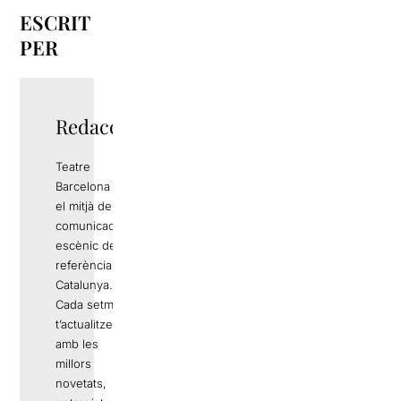
ESCRIT
PER
Redacció
Teatre
Barcelona és
el mitjà de
comunicació
escènic de
referència a
Catalunya.
Cada setmana
t’actualitzem
amb les
millors
novetats,