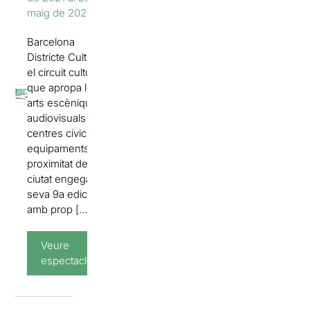
maig de 2021
Barcelona
Districte Cultural,
el circuit cultural
que apropa les
arts escèniques i
audiovisuals als
centres cívics i
equipaments de
proximitat de la
ciutat engega la
seva 9a edició
amb prop […]
Veure
espectacles