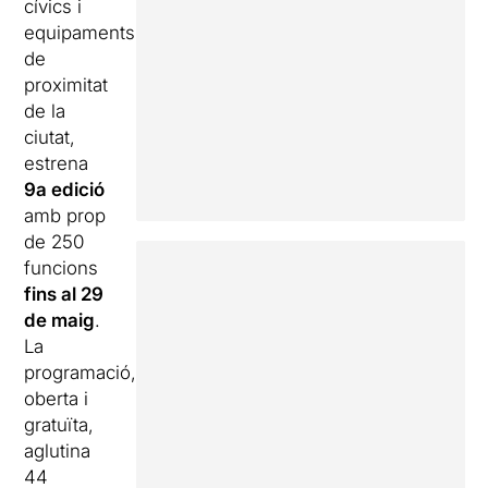
cívics i
equipaments
de
proximitat
de la
ciutat,
estrena
9a edició
amb prop
de 250
funcions
fins al 29
de maig
.
La
programació,
oberta i
gratuïta,
aglutina
44