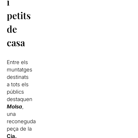
i
petits
de
casa
Entre els
muntatges
destinats
a tots els
públics
destaquen
Molsa
,
una
reconeguda
peça de la
Cia.