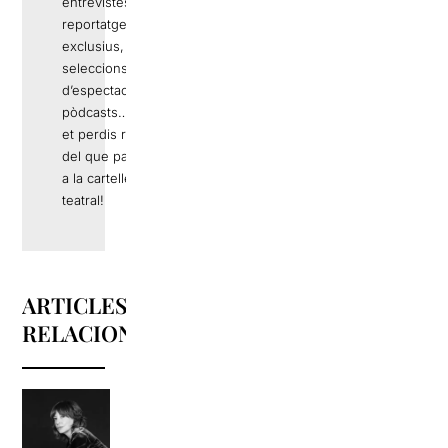
entrevistes,
reportatges
exclusius,
seleccions
d’espectacles,
pòdcasts… No
et perdis res
del que passa
a la cartellera
teatral!
ARTICLES
RELACIONATS