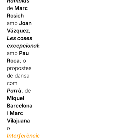
Ramblas
,
de
Marc
Rosich
amb
Joan
Vázquez
;
Les coses
excepcionals
,
amb
Pau
Roca
; o
propostes
de dansa
com
Parrà
, de
Miquel
Barcelona
i
Marc
Vilajuana
o
Interferències