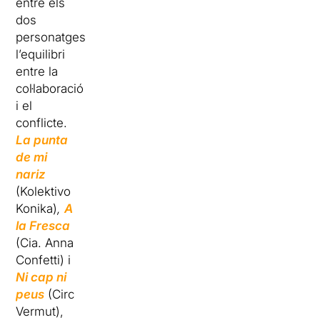
entre els
dos
personatges
l’equilibri
entre la
col·laboració
i el
conflicte.
La punta
de mi
nariz
(Kolektivo
Konika)
,
A
la Fresca
(Cia. Anna
Confetti) i
Ni cap ni
peus
(Circ
Vermut),