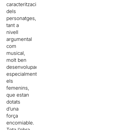
caracterització
dels
personatges,
tant a
nivell
argumental
com
musical,
molt ben
desenvolupada,
especialment
els
femenins,
que estan
dotats
d’una
força
encomiable.
Tota l’obra