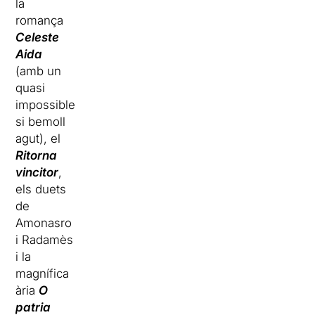
la
romança
Celeste
Aida
(amb un
quasi
impossible
si bemoll
agut), el
Ritorna
vincitor
,
els duets
de
Amonasro
i Radamès
i la
magnífica
ària
O
patria