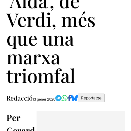
‘Aida’, de
Verdi, més
que una
marxa
triomfal
Redacció
Reportatge
13 gener 2020
Per
Gerard