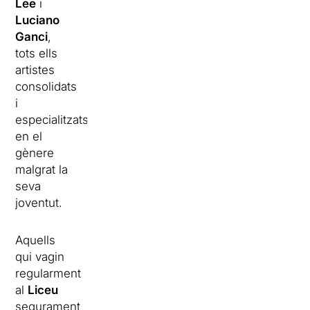
Lee
i
Luciano
Ganci
,
tots ells
artistes
consolidats
i
especialitzats
en el
gènere
malgrat la
seva
joventut.
Aquells
qui vagin
regularment
al
Liceu
segurament