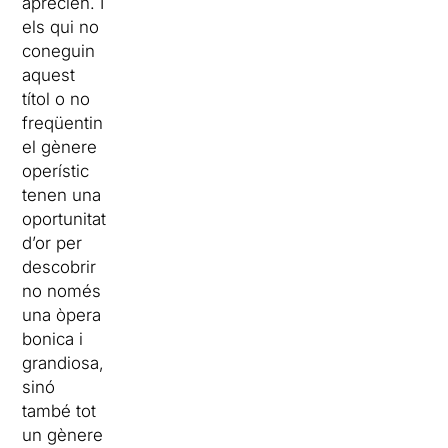
aprecien. I
els qui no
coneguin
aquest
títol o no
freqüentin
el gènere
operístic
tenen una
oportunitat
d’or per
descobrir
no només
una òpera
bonica i
grandiosa,
sinó
també tot
un gènere