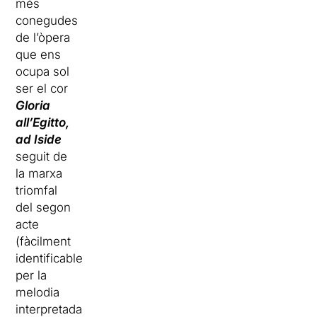
més
conegudes
de l’òpera
que ens
ocupa sol
ser el cor
Gloria
all’Egitto,
ad Iside
seguit de
la marxa
triomfal
del segon
acte
(fàcilment
identificable
per la
melodia
interpretada