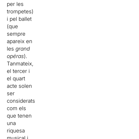
per les
trompetes)
i pel ballet
(que
sempre
apareix en
les
grand
opéras
).
Tanmateix,
el tercer i
el quart
acte solen
ser
considerats
com els
que tenen
una
riquesa
musical i