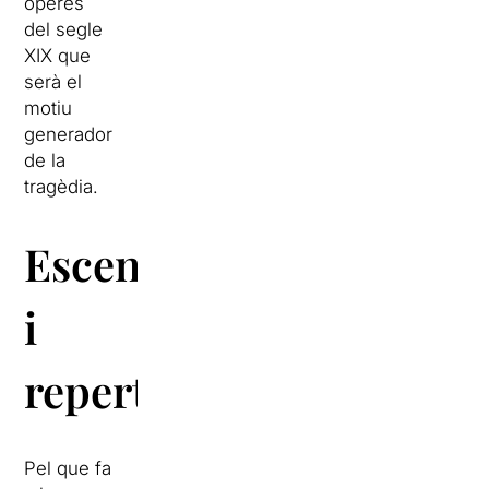
òperes
del segle
XIX que
serà el
motiu
generador
de la
tragèdia.
Escenografia
i
repertori
Pel que fa