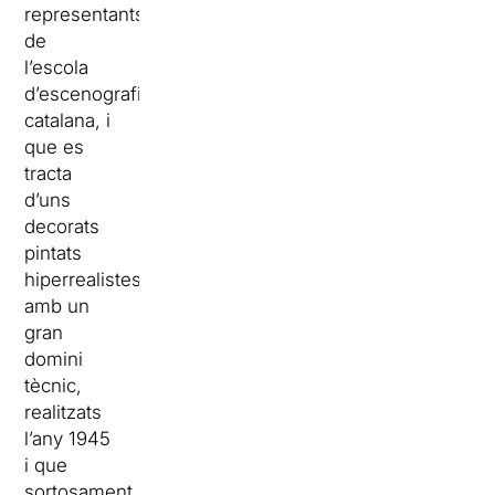
representants
de
l’escola
d’escenografia
catalana, i
que es
tracta
d’uns
decorats
pintats
hiperrealistes,
amb un
gran
domini
tècnic,
realitzats
l’any 1945
i que
sortosament