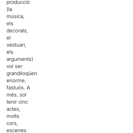
producció
(la
música,
els
decorats,
el
vestuari,
els
arguments)
vol ser
grandiloqüent,
enorme,
fastuós. A
més, sol
tenir cinc
actes,
molts
cors,
escenes