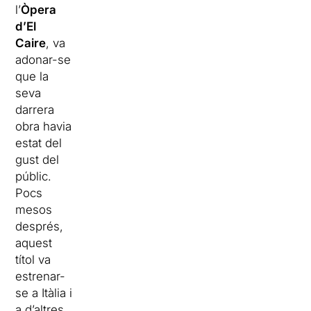
l’
Òpera
d’El
Caire
, va
adonar-se
que la
seva
darrera
obra havia
estat del
gust del
públic.
Pocs
mesos
després,
aquest
títol va
estrenar-
se a Itàlia i
a d’altres