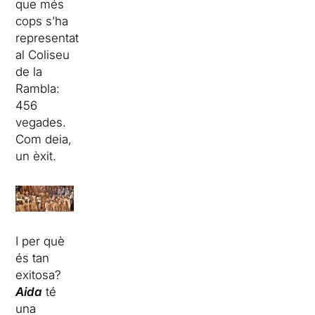
que més
cops s’ha
representat
al Coliseu
de la
Rambla:
456
vegades.
Com deia,
un èxit.
I per què
és tan
exitosa?
Aida
té
una