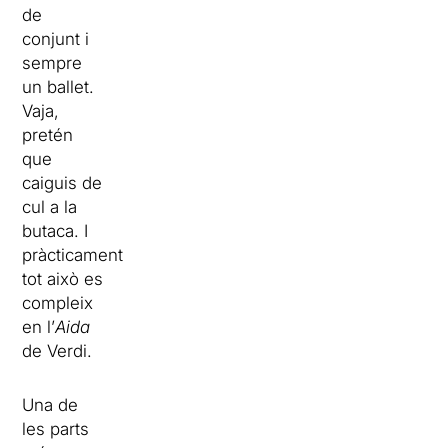
de
conjunt i
sempre
un ballet.
Vaja,
pretén
que
caiguis de
cul a la
butaca. I
pràcticament
tot això es
compleix
en l’
Aida
de Verdi.
Una de
les parts