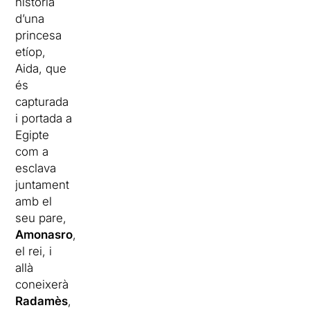
història
d’una
princesa
etíop,
Aida, que
és
capturada
i portada a
Egipte
com a
esclava
juntament
amb el
seu pare,
Amonasro
,
el rei, i
allà
coneixerà
Radamès
,