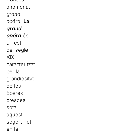
anomenat
grand
opéra.
La
grand
opéra
és
un estil
del segle
XIX
caracteritzat
per la
grandiositat
de les
òperes
creades
sota
aquest
segell. Tot
en la