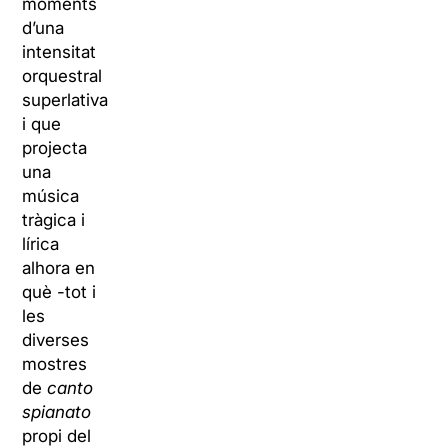
moments
d’una
intensitat
orquestral
superlativa
i que
projecta
una
música
tràgica i
lírica
alhora en
què -tot i
les
diverses
mostres
de
canto
spianato
propi del