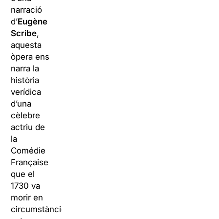
narració
d’
Eugène
Scribe
,
aquesta
òpera ens
narra la
història
verídica
d’una
cèlebre
actriu de
la
Comédie
Française
que el
1730 va
morir en
circumstàncies