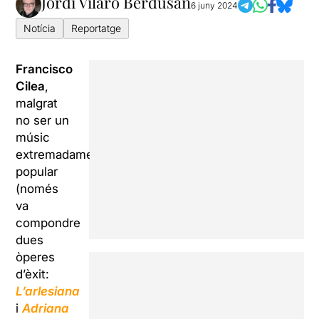
Jordi Vilaró Berdusan
6 juny 2024
Notícia
Reportatge
Francisco
Cilea
,
malgrat
no ser un
músic
extremadament
popular
(només
va
compondre
dues
òperes
d’èxit:
L’arlesiana
i
Adriana