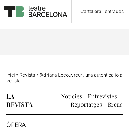
Cartellera i entrades
Inici
»
Revista
»
‘Adriana Lecouvreur’, una autèntica joia
verista
LA
Notícies
Entrevistes
REVISTA
Reportatges
Breus
ÒPERA