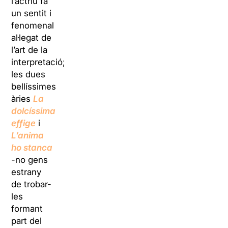
l’actriu fa
un sentit i
fenomenal
al·legat de
l’art de la
interpretació;
les dues
bellíssimes
àries
La
dolcíssima
effige
i
L’anima
ho stanca
-no gens
estrany
de trobar-
les
formant
part del