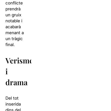
conflicte
prendrà
un gruix
notable i
acabarà
menant a
un tràgic
final.
Verisme
i
drama
Del tot
inserida
dins del