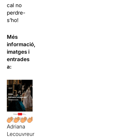
cal no
perdre-
s’ho!
Més
informació,
imatges i
entrades
a:
Adriana
Lecouvreur