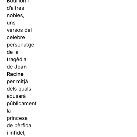
Bouillon i
d’altres
nobles,
uns
versos del
cèlebre
personatge
de la
tragèdia
de
Jean
Racine
per mitjà
dels quals
acusarà
públicament
la
princesa
de pèrfida
i infidel;