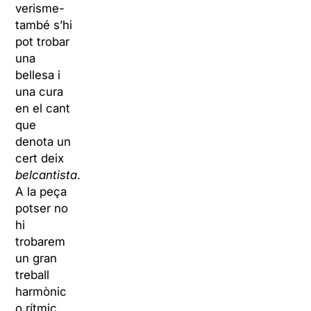
verisme-
també s’hi
pot trobar
una
bellesa i
una cura
en el cant
que
denota un
cert deix
belcantista
.
A la peça
potser no
hi
trobarem
un gran
treball
harmònic
o rítmic,