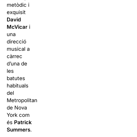
metòdic i
exquisit
David
McVicar
i
una
direcció
musical a
càrrec
d’una de
les
batutes
habituals
del
Metropolitan
de Nova
York com
és
Patrick
Summers
.