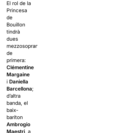
El rol de la
Princesa
de
Bouillon
tindrà
dues
mezzosopranos
de
primera:
Clémentine
Margaine
i
Daniella
Barcellona
;
d’altra
banda, el
baix-
baríton
Ambrogio
Maestri
, a