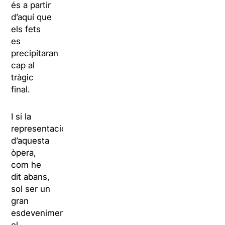
és a partir
d’aquí que
els fets
es
precipitaran
cap al
tràgic
final.
I si la
representació
d’aquesta
òpera,
com he
dit abans,
sol ser un
gran
esdeveniment,