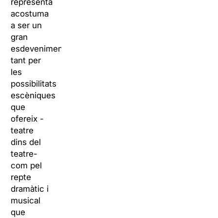
representa
acostuma
a ser un
gran
esdeveniment,
tant per
les
possibilitats
escèniques
que
ofereix -
teatre
dins del
teatre-
com pel
repte
dramàtic i
musical
que