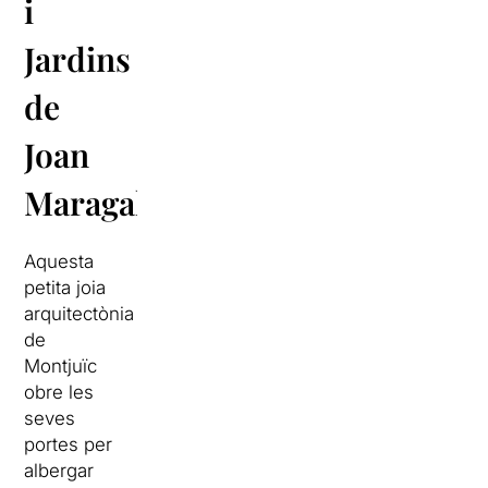
i
Jardins
de
Joan
Maragall
Aquesta
petita joia
arquitectònia
de
Montjuïc
obre les
seves
portes per
albergar