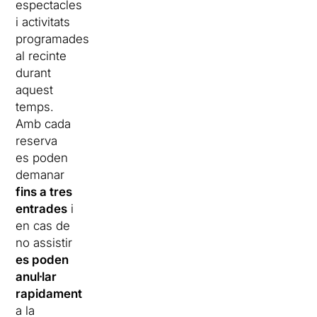
espectacles
i activitats
programades
al recinte
durant
aquest
temps.
Amb cada
reserva
es poden
demanar
fins a tres
entrades
i
en cas de
no assistir
es poden
anul·lar
rapidament
a la