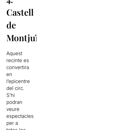
Castell
de
Montjuïc
Aquest
recinte es
convertira
en
l’epicentre
del circ.
S’hi
podran
veure
espectacles
per a