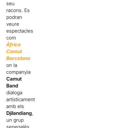
seu
racons. Es
podran
veure
espectacles
com
Àfrica
Camut
Barcelona
on la
companyia
Camut
Band
dialoga
artísticament
amb els
Djilandiang
,
un grup
senegalès