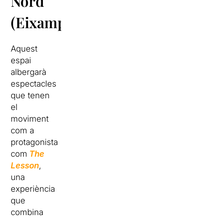
Nord
(Eixample)
Aquest
espai
albergarà
espectacles
que tenen
el
moviment
com a
protagonista
com
The
Lesson
,
una
experiència
que
combina