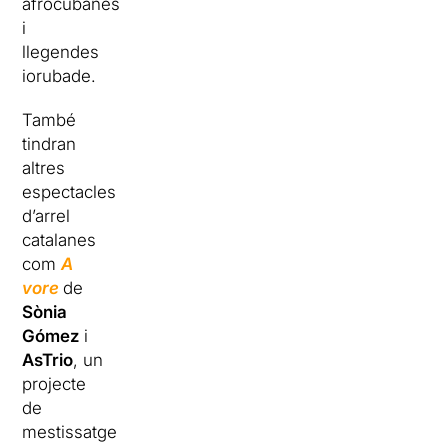
afrocubanes
i
llegendes
iorubade.
També
tindran
altres
espectacles
d’arrel
catalanes
com
A
vore
de
Sònia
Gómez
i
AsTrio
, un
projecte
de
mestissatge