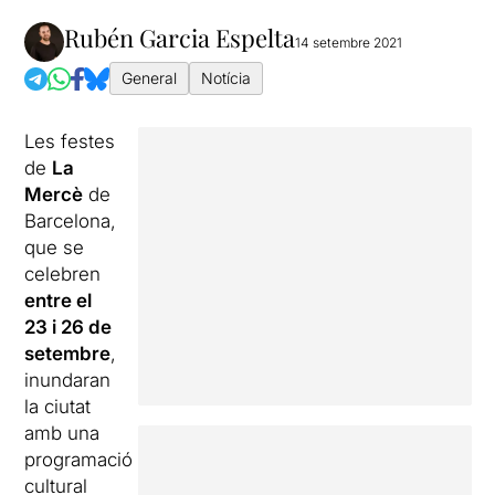
Rubén Garcia Espelta
14 setembre 2021
General
Notícia
Les festes
de
La
Mercè
de
Barcelona,
que se
celebren
entre el
23 i 26 de
setembre
,
inundaran
la ciutat
amb una
programació
cultural