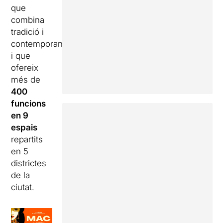
que
combina
tradició i
contemporaneïtat
i que
ofereix
més de
400
funcions
en 9
espais
repartits
en 5
districtes
de la
ciutat.