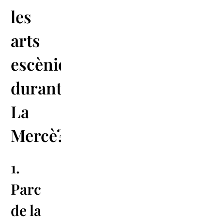
les
arts
escèniques
durant
La
Mercè?
1.
Parc
de la