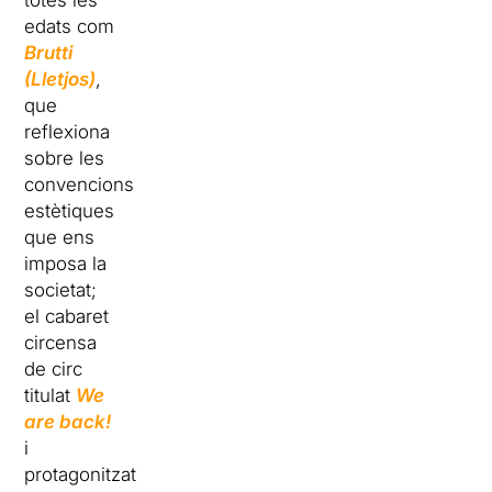
totes les
edats com
Brutti
(Lletjos)
,
que
reflexiona
sobre les
convencions
estètiques
que ens
imposa la
societat;
el cabaret
circensa
de circ
titulat
We
are back!
i
protagonitzat