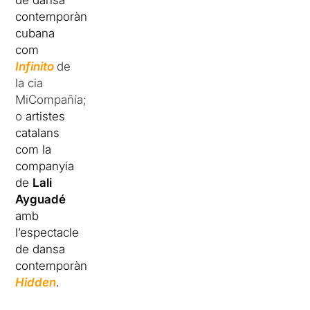
de dansa
contemporània
cubana
com
Infinito
de
la cia
MiCompañía;
o
artistes
catalans
com la
companyia
de
Lali
Ayguadé
amb
l’espectacle
de dansa
contemporània
Hidden
.