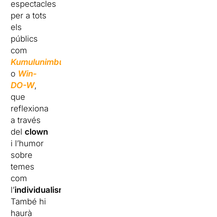
espectacles
per a tots
els
públics
com
Kumulunimbu
o
Win-
DO-W
,
que
reflexiona
a través
del
clown
i l’humor
sobre
temes
com
l’
individualisme
.
També hi
haurà