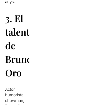
anys.
3. El
talent
de
Bruno
Oro
Actor,
humorista,
showman,