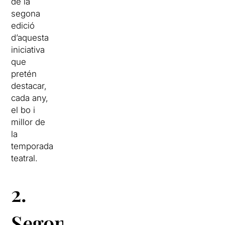
de la
segona
edició
d’aquesta
iniciativa
que
pretén
destacar,
cada any,
el bo i
millor de
la
temporada
teatral.
2.
Segona