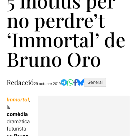
5 motius per
no perdre’t
‘Immortal’ de
Bruno Oro
Redacció
General
29 octubre 2019
Immortal
,
la
comèdia
dramàtica
futurista