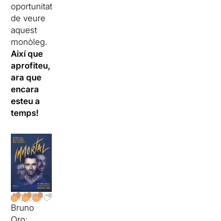
oportunitat
de veure
aquest
monòleg.
Així que
aprofiteu,
ara que
encara
esteu a
temps!
Bruno
Oro: