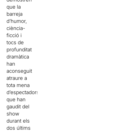
que la
barreja
d’humor,
ciència-
ficció i
tocs de
profunditat
dramàtica
han
aconseguit
atraure a
tota mena
d’espectadors
que han
gaudit del
show
durant els
dos últims