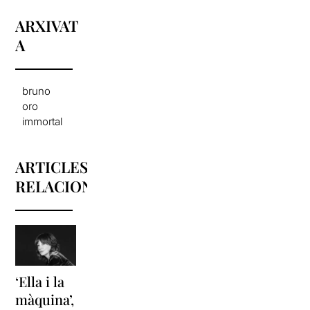
ARXIVAT
A
bruno
oro
immortal
ARTICLES
RELACIONATS
‘Ella i la
‘Sonrisas
Unes
màquina’,
y
vacances a