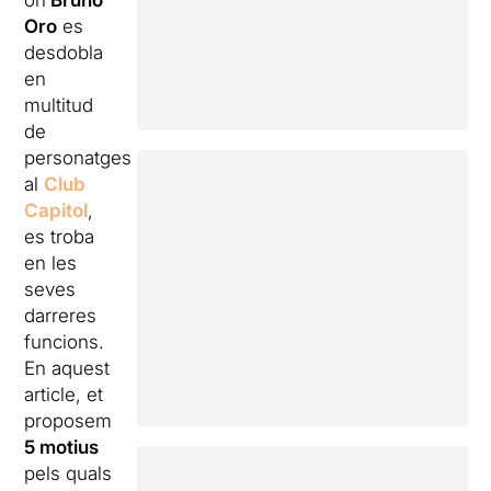
on
Bruno
Oro
es
desdobla
en
multitud
de
personatges
al
Club
Capitol
,
es troba
en les
seves
darreres
funcions.
En aquest
article, et
proposem
5 motius
pels quals