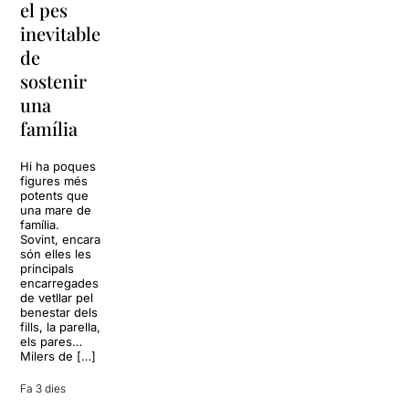
el pes
lágrimas’
‘Cancun’
inevitable
torna a
per
de
Barcelona
replantejar
sostenir
tota una
La música
una
vida
tornarà a
família
omplir la casa
dels Von
Sol, platja,
Trapp.
còctels i un
Hi ha poques
Sonrisas y
resort
figures més
lágrimas, un
paradisíac.
potents que
dels grans
L’escenari
una mare de
clàssics de la
sembla perfecte
família.
història del
per
Sovint, encara
teatre musical,
desconnectar
són elles les
arribarà al
de la rutina,
principals
Teatre Apolo
però una
encarregades
del 17 al […]
conversa
de vetllar pel
inoportuna pot
benestar dels
27 juliol 2026
convertir unes
fills, la parella,
vacances entre
els pares…
amics en una
Milers de […]
revisió completa
de […]
Fa 3 dies