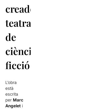
creadors
teatrals
de
ciència-
ficció
L’obra
està
escrita
per
Marc
Angelet
i