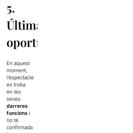
5.
Última
oportunitat
En aquest
moment,
l’espectacle
es troba
en les
seves
darreres
funcions
i
no té
confirmada