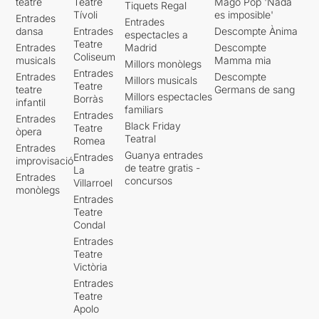
teatre
Teatre
Mago Pop 'Nada
Tiquets Regal
Tívoli
es imposible'
Entrades
Entrades
dansa
Entrades
Descompte Ànima
espectacles a
Teatre
Entrades
Madrid
Descompte
Coliseum
musicals
Mamma mia
Millors monòlegs
Entrades
Entrades
Descompte
Millors musicals
Teatre
teatre
Germans de sang
Millors espectacles
Borràs
infantil
familiars
Entrades
Entrades
Black Friday
Teatre
òpera
Teatral
Romea
Entrades
Guanya entrades
Entrades
improvisació
de teatre gratis -
La
Entrades
concursos
Villarroel
monòlegs
Entrades
Teatre
Condal
Entrades
Teatre
Victòria
Entrades
Teatre
Apolo