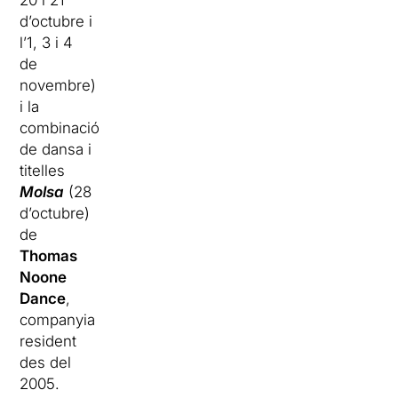
20 i 21
d’octubre i
l’1, 3 i 4
de
novembre)
i la
combinació
de dansa i
titelles
Molsa
(28
d’octubre)
de
Thomas
Noone
Dance
,
companyia
resident
des del
2005.