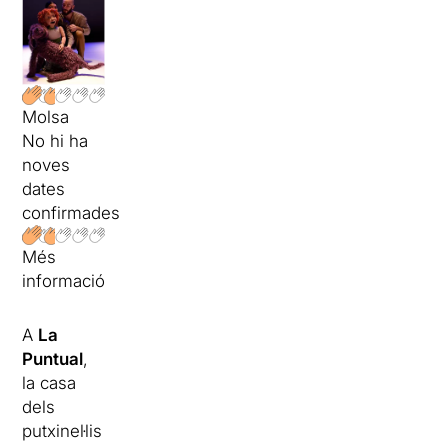
Molsa
No hi ha
noves
dates
confirmades
Més
informació
A
La
Puntual
,
la casa
dels
putxinel·lis