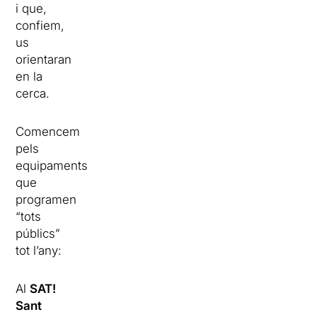
i que,
confiem,
us
orientaran
en la
cerca.
Comencem
pels
equipaments
que
programen
“tots
públics”
tot l’any:
Al
SAT!
Sant