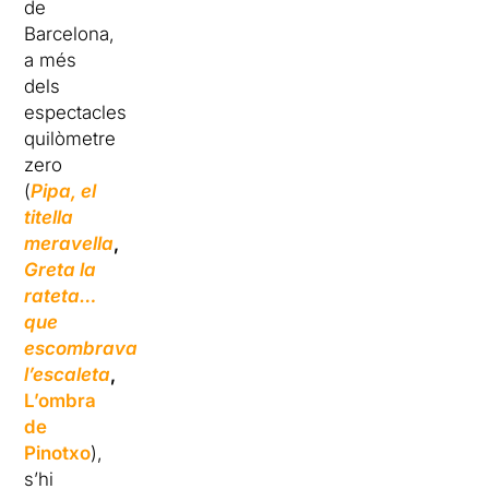
de
Barcelona,
a més
dels
espectacles
quilòmetre
zero
(
Pipa, el
titella
meravella
,
Greta la
rateta
…
que
escombrava
l’escaleta
,
L’ombra
de
Pinotxo
),
s’hi