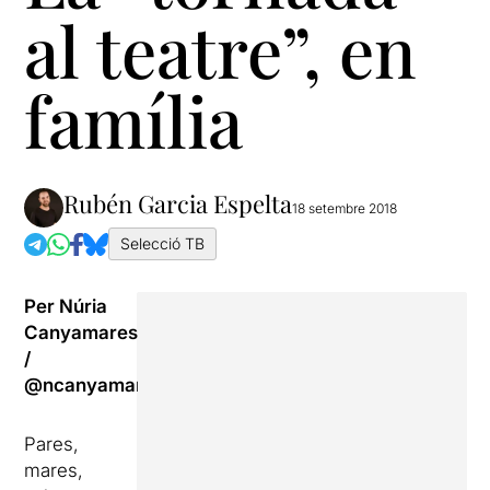
al teatre”, en
família
Rubén Garcia Espelta
18 setembre 2018
Selecció TB
Per Núria
Canyamares
/
@ncanyamares
Pares,
mares,