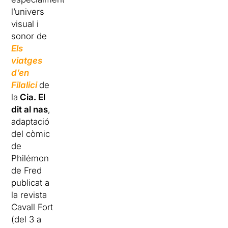
l’univers
visual i
sonor de
Els
viatges
d’en
Filalici
de
la
Cia. El
dit al nas
,
adaptació
del còmic
de
Philémon
de Fred
publicat a
la revista
Cavall Fort
(del 3 a