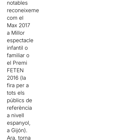
notables
reconeixements
com el
Max 2017
a Millor
espectacle
infantil o
familiar o
el Premi
FETEN
2016 (la
fira per a
tots els
públics de
referència
a nivell
espanyol,
a Gijón).
Ara, torna