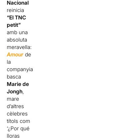
Nacional
reinicia
“El TNC
petit”
amb una
absoluta
meravella:
Amour
de
la
companyia
basca
Marie de
Jongh
,
mare
d’altres
cèlebres
títols com
‘¿Por qué
lloras