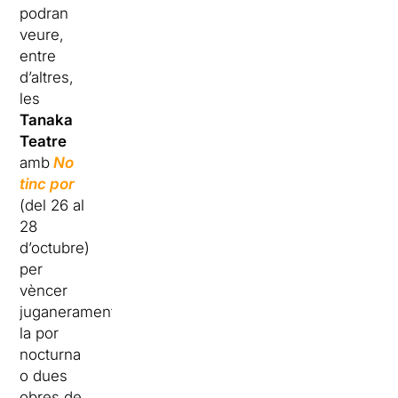
podran
veure,
entre
d’altres,
les
Tanaka
Teatre
amb
No
tinc por
(del 26 al
28
d’octubre)
per
vèncer
juganerament
la por
nocturna
o dues
obres de