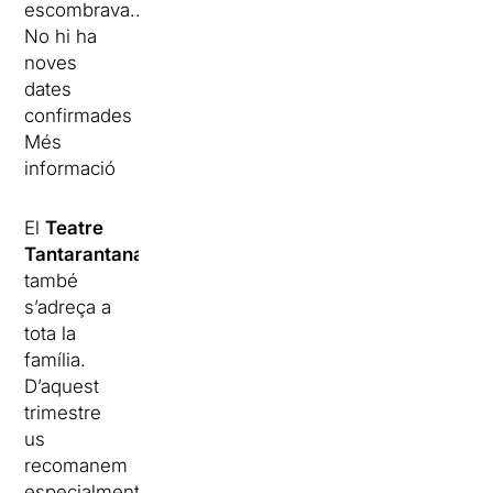
escombrava...
No hi ha
noves
dates
confirmades
Més
informació
El
Teatre
Tantarantana
també
s’adreça a
tota la
família.
D’aquest
trimestre
us
recomanem
especialment