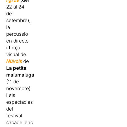
i gros
(del
22 al 24
de
setembre),
la
percussió
en directe
i força
visual de
Núvols
de
La petita
malumaluga
(11 de
novembre)
i els
espectacles
del
festival
sabadellenc