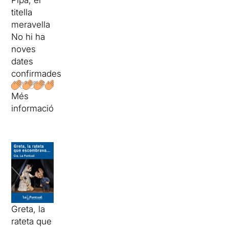
Pipa, el
titella
meravella
No hi ha
noves
dates
confirmades
Més
informació
Greta, la
rateta que