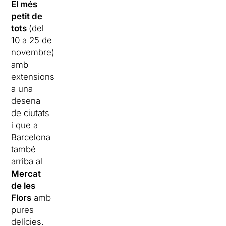
El més
petit de
tots
(del
10 a 25 de
novembre)
amb
extensions
a una
desena
de ciutats
i que a
Barcelona
també
arriba al
Mercat
de les
Flors
amb
pures
delícies.