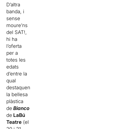
D’altra
banda, i
sense
moure’ns
del SAT!,
hi ha
l’oferta
per a
totes les
edats
d’entre la
qual
destaquen
la bellesa
plàstica
de
Bianco
de
LaBú
Teatre
(el