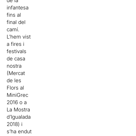
de la
infantesa
fins al
final del
camí.
L’hem vist
a fires i
festivals
de casa
nostra
(Mercat
de les
Flors al
MiniGrec
2016 o a
La Mostra
d’Igualada
2018) i
s’ha endut