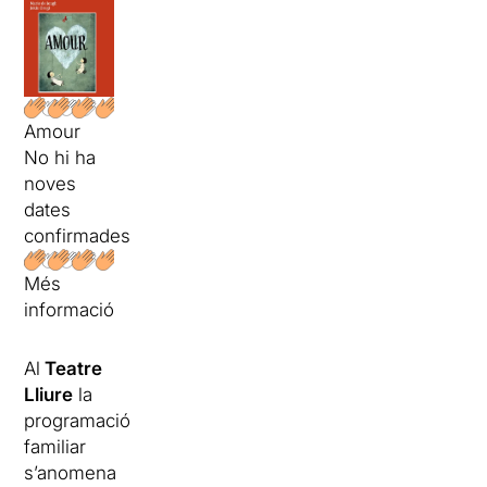
Amour
No hi ha
noves
dates
confirmades
Més
informació
Al
Teatre
Lliure
la
programació
familiar
s’anomena