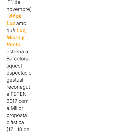
l’11 de
novembre)
i
Años
Luz
amb
què
Luz,
Micro y
Punto
estrena a
Barcelona
aquest
espectacle
gestual
reconegut
a FETEN
2017 com
a Millor
proposta
plàstica
(17 i 18 de