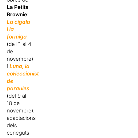
La Petita
Brownie
:
La cigala
i la
formiga
(de l’1 al 4
de
novembre)
i
Luna, la
col·leccionista
de
paraules
(del 9 al
18 de
novembre),
adaptacions
dels
coneguts