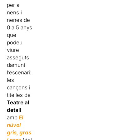
per a
nens i
nenes de
0 a 5 anys
que
podeu
viure
asseguts
damunt
l’escenari:
les
cançons i
titelles de
Teatre al
detall
amb
El
núvol
gris, gras