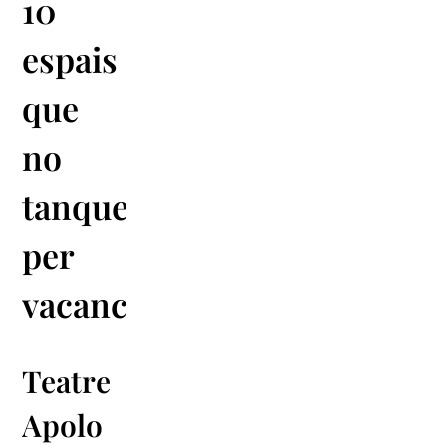
10
espais
que
no
tanquen
per
vacances!
Teatre
Apolo