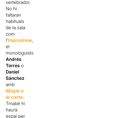
vertebrador.
No hi
faltaran
habituals
de la sala
com
l’
Improshow
,
el
monologuista
Andrés
Torres
o
Daniel
Sánchez
amb
Mágia a
la carta
.
Tmabé hi
haurà
espai per