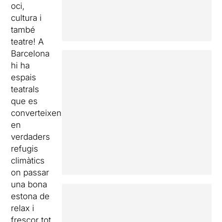
oci,
cultura i
també
teatre! A
Barcelona
hi ha
espais
teatrals
que es
converteixen
en
verdaders
refugis
climàtics
on passar
una bona
estona de
relax i
frescor tot