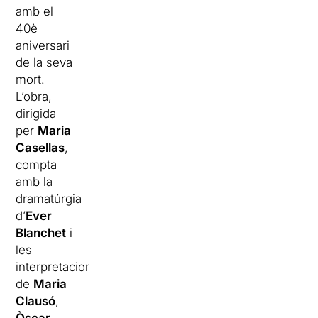
amb el
40è
aniversari
de la seva
mort.
L’obra,
dirigida
per
Maria
Casellas
,
compta
amb la
dramatúrgia
d’
Ever
Blanchet
i
les
interpretacions
de
Maria
Clausó
,