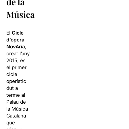
de la
Música
El
Cicle
d’òpera
NovAria
,
creat l’any
2015, és
el primer
cicle
operístic
dut a
terme al
Palau de
la Música
Catalana
que