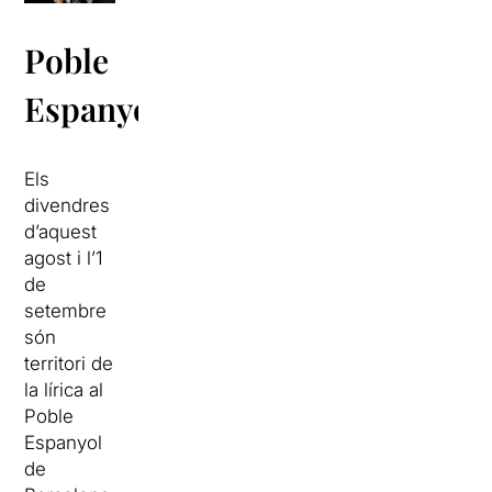
Poble
Espanyol
Els
divendres
d’aquest
agost i l’1
de
setembre
són
territori de
la lírica al
Poble
Espanyol
de