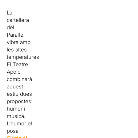
La
cartellera
del
Paral·lel
vibra amb
les altes
temperatures.
El Teatre
Apolo
combinarà
aquest
estiu dues
propostes:
humor i
música.
L’humor el
posa