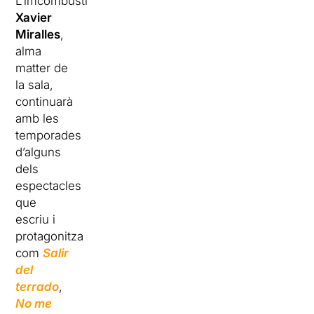
L’imcombustible
Xavier
Miralles
,
alma
matter de
la sala,
continuarà
amb les
temporades
d’alguns
dels
espectacles
que
escriu i
protagonitza
com
Salir
del
terrado
,
No me