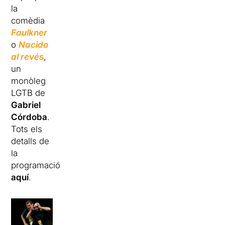
la
comèdia
Faulkner
o
Nacido
al revés
,
un
monòleg
LGTB de
Gabriel
Córdoba
.
Tots els
detalls de
la
programació
aquí
.