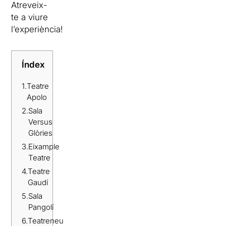
Atreveix-
te a viure
l’experiència!
Índex
1.
Teatre
Apolo
2.
Sala
Versus
Glòries
3.
Eixample
Teatre
4.
Teatre
Gaudí
5.
Sala
Pangolí
6.
Teatreneu