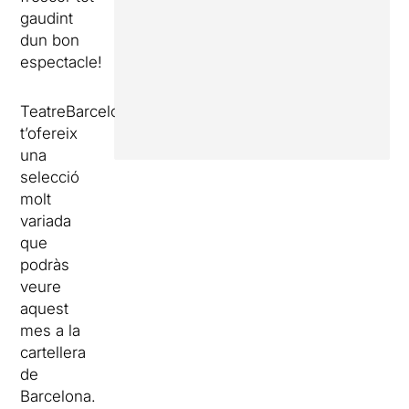
gaudint
dun bon
espectacle!
TeatreBarcelona
t’ofereix
una
selecció
molt
variada
que
podràs
veure
aquest
mes a la
cartellera
de
Barcelona.