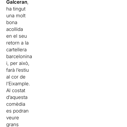
Galceran
,
ha tingut
una molt
bona
acollida
en el seu
retorn a la
cartellera
barcelonina
i, per això,
farà l’estiu
al cor de
l’Eixample.
Al costat
d’aquesta
comèdia
es podran
veure
grans