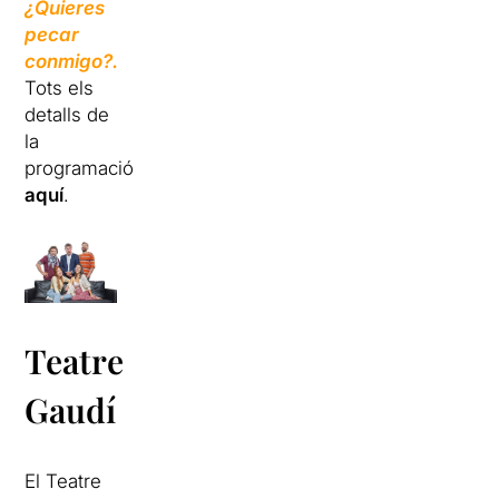
¿Quieres
pecar
conmigo?.
Tots els
detalls de
la
programació
aquí
.
Teatre
Gaudí
El Teatre