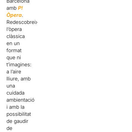
Barcelona
amb
P!
Òpera
.
Redescobreix
l’òpera
clàssica
en un
format
que ni
t’imagines:
a l’aire
lliure, amb
una
cuidada
ambientació
i amb la
possibilitat
de gaudir
de