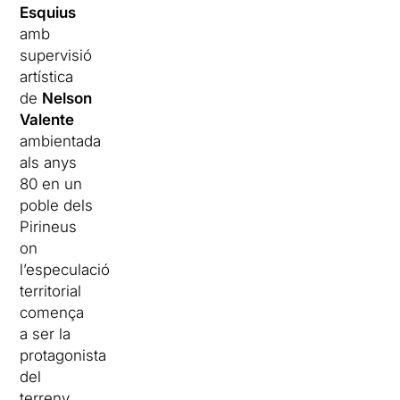
Esquius
amb
supervisió
artística
de
Nelson
Valente
ambientada
als anys
80 en un
poble dels
Pirineus
on
l’especulació
territorial
comença
a ser la
protagonista
del
terreny.