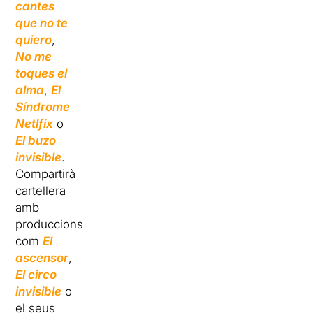
cantes
que no te
quiero
,
No me
toques el
alma
,
El
Síndrome
Netlfix
o
El buzo
invisible
.
Compartirà
cartellera
amb
produccions
com
El
ascensor
,
El circo
invisible
o
el seus