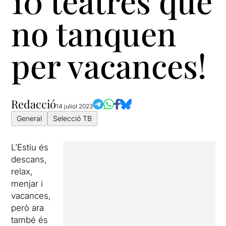
10 teatres que
no tanquen
per vacances!
Redacció
14 juliol 2023
General
Selecció TB
L’Estiu és
descans,
relax,
menjar i
vacances,
però ara
també és