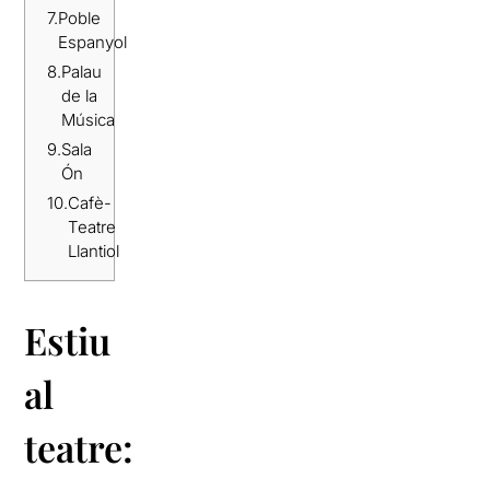
7.
Poble
Espanyol
8.
Palau
de la
Música
9.
Sala
Ón
10.
Cafè-
Teatre
Llantiol
Estiu
al
teatre: