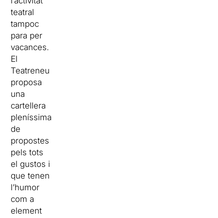
l’activitat
teatral
tampoc
para per
vacances.
El
Teatreneu
proposa
una
cartellera
pleníssima
de
propostes
pels tots
el gustos i
que tenen
l’humor
com a
element