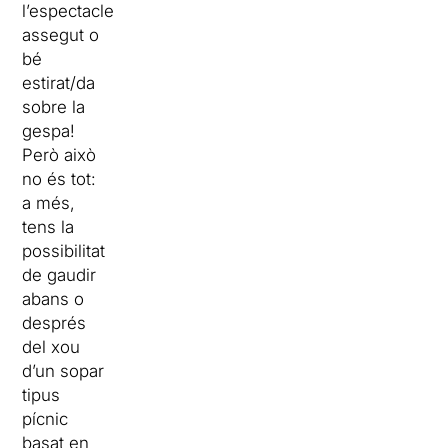
l’espectacle
assegut o
bé
estirat/da
sobre la
gespa!
Però això
no és tot:
a més,
tens la
possibilitat
de gaudir
abans o
després
del xou
d’un sopar
tipus
pícnic
basat en