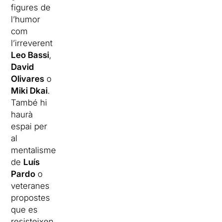
figures de
l’humor
com
l’irreverent
Leo Bassi
,
David
Olivares
o
Miki Dkai
.
També hi
haurà
espai per
al
mentalisme
de
Luís
Pardo
o
veteranes
propostes
que es
resisteixen