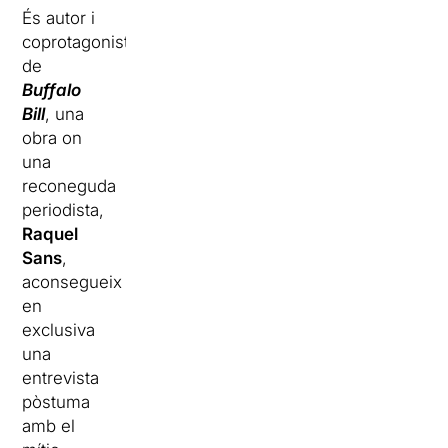
És autor i
coprotagonista
de
Buffalo
Bill
, una
obra on
una
reconeguda
periodista,
Raquel
Sans
,
aconsegueix
en
exclusiva
una
entrevista
pòstuma
amb el