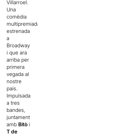
Villarroel.
Una
comèdia
multipremiada
estrenada
a
Broadway
i que ara
arriba per
primera
vegada al
nostre
país.
Impulsada
a tres
bandes,
juntament
amb
Bitò
i
T de