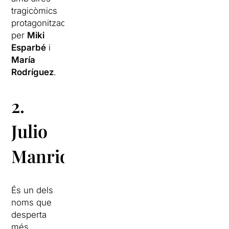
tragicòmics
protagonitzada
per
Miki
Esparbé
i
María
Rodríguez
.
2.
Julio
Manrique
És un dels
noms que
desperta
més