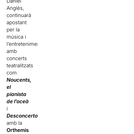
Daniel
Anglès,
continuarà
apostant
per la
música i
l’entreteniment
amb
concerts
teatralitzats
com
Noucents,
el
pianista
de l’oceà
i
Desconcerto
amb la
Orthemis