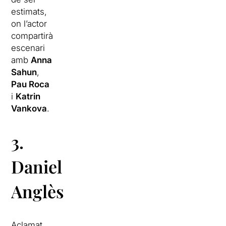
estimats,
on l’actor
compartirà
escenari
amb
Anna
Sahun
,
Pau Roca
i
Katrin
Vankova
.
3.
Daniel
Anglès
Aclamat,