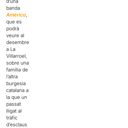
d’una
banda
Amèrica
,
que es
podrà
veure al
desembre
a La
Villarroel,
sobre una
família de
l’altra
burgesia
catalana a
la que un
passat
lligat al
tràfic
d’esclaus