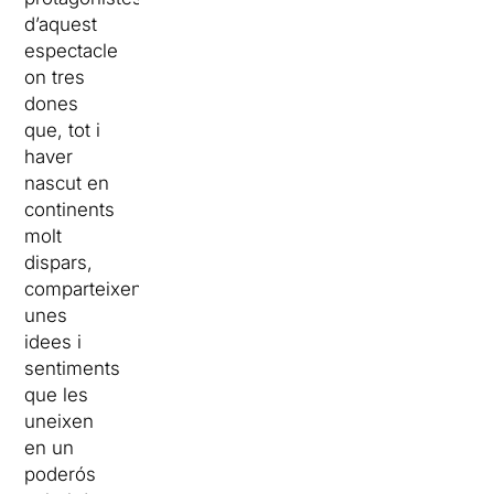
d’aquest
espectacle
on tres
dones
que, tot i
haver
nascut en
continents
molt
dispars,
comparteixen
unes
idees i
sentiments
que les
uneixen
en un
poderós