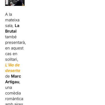
A la
mateixa
sala,
La
Brutal
també
presentarà,
en aquest
cas en
solitari,
L’illa de
deserta
de
Marc
Artigau
,
una
comèdia
romàntica
amb aires