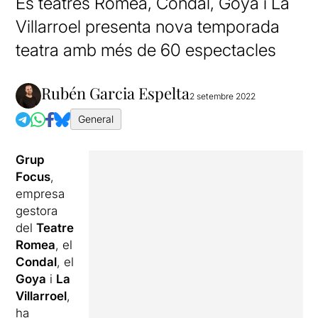
Es teatres Romea, Condal, Goya i La
Villarroel presenta nova temporada
teatra amb més de 60 espectacles
Rubén Garcia Espelta
2 setembre 2022
General
Grup
Focus
,
empresa
gestora
del
Teatre
Romea
, el
Condal
, el
Goya
i
La
Villarroel
,
ha