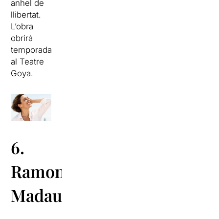
anhel de
llibertat.
L’obra
obrirà
temporada
al Teatre
Goya.
6.
Ramon
Madaula