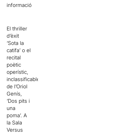
informació
El thriller
d’èxit
‘Sota la
catifa’ o el
recital
poètic
operístic,
inclassificable,
de l’Oriol
Genís,
‘Dos pits i
una
poma’. A
la Sala
Versus