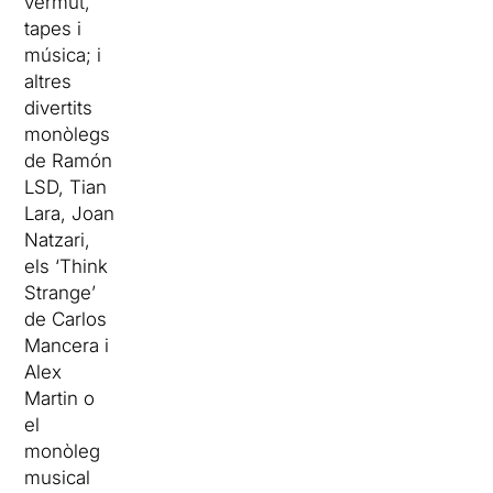
vermut,
tapes i
música; i
altres
divertits
monòlegs
de Ramón
LSD, Tian
Lara, Joan
Natzari,
els ‘Think
Strange’
de Carlos
Mancera i
Alex
Martin o
el
monòleg
musical