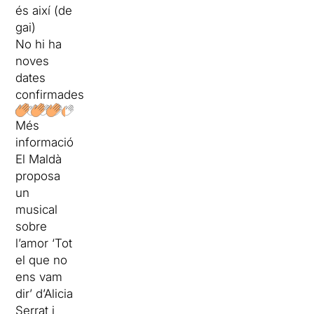
és així (de
gai)
No hi ha
noves
dates
confirmades
Més
informació
El Maldà
proposa
un
musical
sobre
l’amor ‘Tot
el que no
ens vam
dir’ d’Alicia
Serrat i