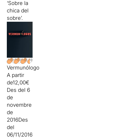
‘Sobre la
chica del
sobre’.
Vermunólogos
A partir
de
12,00€
Des del 6
de
novembre
de
2016
Des
del
06/11/2016