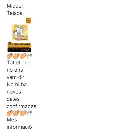
Miquel
Tejada.
Tot el que
no ens
vam dir
No hi ha
noves
dates
confirmades
Més
informació