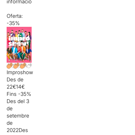
informació
Oferta:
-35%
Improshow
Des de
22€
14€
Fins
-35%
Des del 3
de
setembre
de
2022
Des