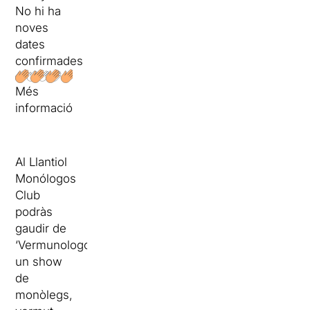
No hi ha
noves
dates
confirmades
Més
informació
Al Llantiol
Monólogos
Club
podràs
gaudir de
‘Vermunologos’,
un show
de
monòlegs,