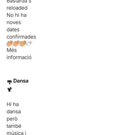
Bastarda's
reloaded
No hi ha
noves
dates
confirmades
Més
informació
Dansa
🌴
🍹
Hi ha
dansa
però
també
música i