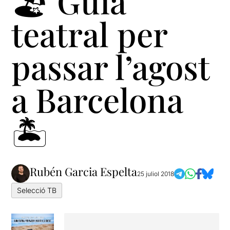
🏖 Guia
teatral per
passar l’agost
a Barcelona
🏝
Rubén Garcia Espelta
25 juliol 2018
Selecció TB