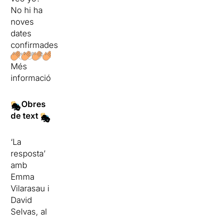
No hi ha
noves
dates
confirmades
Més
informació
Obres
🎭
de text
🎭
‘La
resposta’
amb
Emma
Vilarasau i
David
Selvas, al