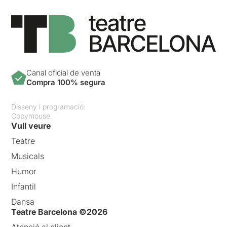
Canal oficial de venta
Compra 100% segura
Disseny i programació:
Copymouse
Vull veure
Teatre
Musicals
Humor
Infantil
Dansa
Teatre Barcelona ©2026
Atenció al client