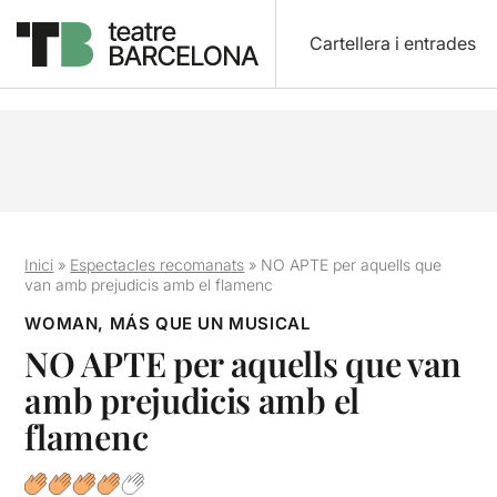
Cartellera i entrades
Inici
»
Espectacles recomanats
»
NO APTE per aquells que
van amb prejudicis amb el flamenc
WOMAN, MÁS QUE UN MUSICAL
NO APTE per aquells que van
amb prejudicis amb el
flamenc