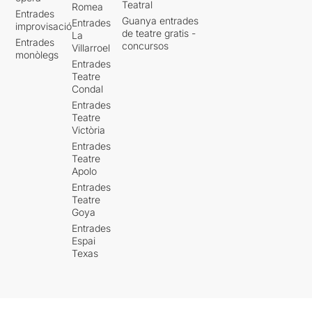
Teatral
Romea
Entrades
Guanya entrades
Entrades
improvisació
de teatre gratis -
La
Entrades
concursos
Villarroel
monòlegs
Entrades
Teatre
Condal
Entrades
Teatre
Victòria
Entrades
Teatre
Apolo
Entrades
Teatre
Goya
Entrades
Espai
Texas