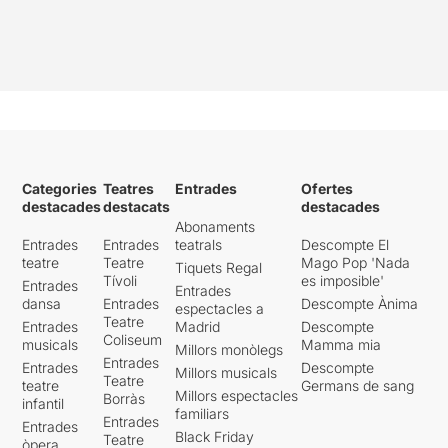
Categories
Teatres
Entrades
Ofertes
destacades
destacats
destacades
Abonaments
Entrades
Entrades
teatrals
Descompte El
teatre
Teatre
Mago Pop 'Nada
Tiquets Regal
Tívoli
es imposible'
Entrades
Entrades
dansa
Entrades
Descompte Ànima
espectacles a
Teatre
Entrades
Madrid
Descompte
Coliseum
musicals
Mamma mia
Millors monòlegs
Entrades
Entrades
Descompte
Millors musicals
Teatre
teatre
Germans de sang
Millors espectacles
Borràs
infantil
familiars
Entrades
Entrades
Black Friday
Teatre
òpera