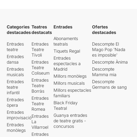
Categories
Teatres
Entrades
Ofertes
destacades
destacats
destacades
Abonaments
Entrades
Entrades
teatrals
Descompte El
teatre
Teatre
Mago Pop 'Nada
Tiquets Regal
Tívoli
es imposible'
Entrades
Entrades
dansa
Entrades
Descompte Ànima
espectacles a
Teatre
Entrades
Madrid
Descompte
Coliseum
musicals
Mamma mia
Millors monòlegs
Entrades
Entrades
Descompte
Millors musicals
Teatre
teatre
Germans de sang
Millors espectacles
Borràs
infantil
familiars
Entrades
Entrades
Black Friday
Teatre
òpera
Teatral
Romea
Entrades
Guanya entrades
Entrades
improvisació
de teatre gratis -
La
Entrades
concursos
Villarroel
monòlegs
Entrades