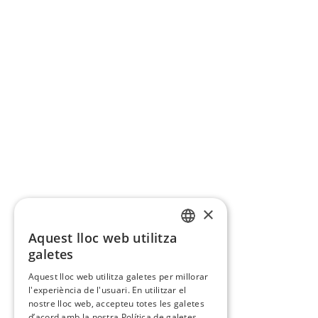
×
Aquest lloc web utilitza
CATALAN
galetes
SPANISH
Aquest lloc web utilitza galetes per millorar
l'experiència de l'usuari. En utilitzar el
nostre lloc web, accepteu totes les galetes
d’acord amb la nostra Política de galetes.