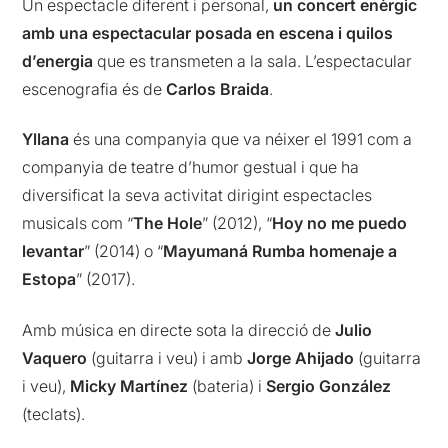
Un espectacle diferent i personal,
un concert enèrgic
amb una espectacular posada en escena i quilos
d’energia
que es transmeten a la sala. L’espectacular
escenografia és de
Carlos Braida
.
Yllana
és una companyia que va néixer el 1991 com a
companyia de teatre d’humor gestual i que ha
diversificat la seva activitat dirigint espectacles
musicals com “
The Hole
” (2012), “
Hoy no me puedo
levantar
” (2014) o “
Mayumaná Rumba homenaje a
Estopa
” (2017).
Amb música en directe sota la direcció de
Julio
Vaquero
(guitarra i veu) i amb
Jorge Ahijado
(guitarra
i veu),
Micky Martínez
(bateria) i
Sergio González
(teclats).