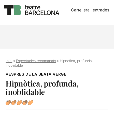
Cartellera i entrades
Inici
»
Espectacles recomanats
»
Hipnòtica, profunda,
inoblidable
VESPRES DE LA BEATA VERGE
Hipnòtica, profunda,
inoblidable