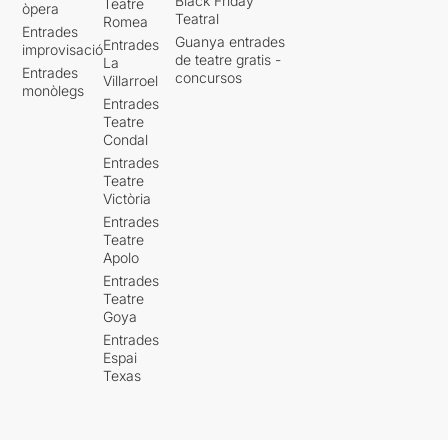
Black Friday
Teatre
òpera
Teatral
Romea
Entrades
Guanya entrades
Entrades
improvisació
de teatre gratis -
La
Entrades
concursos
Villarroel
monòlegs
Entrades
Teatre
Condal
Entrades
Teatre
Victòria
Entrades
Teatre
Apolo
Entrades
Teatre
Goya
Entrades
Espai
Texas