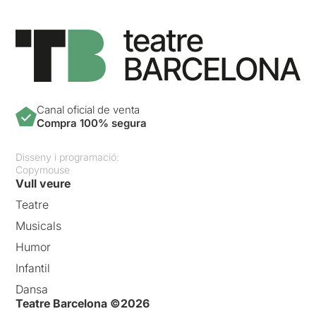
Canal oficial de venta
Compra 100% segura
Disseny i programació:
Copymouse
Vull veure
Teatre
Musicals
Humor
Infantil
Dansa
Teatre Barcelona ©2026