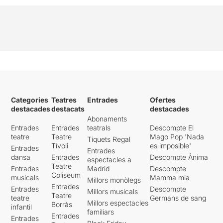
Categories
Teatres
Entrades
Ofertes
destacades
destacats
destacades
Abonaments
Entrades
Entrades
teatrals
Descompte El
teatre
Teatre
Mago Pop 'Nada
Tiquets Regal
Tívoli
es imposible'
Entrades
Entrades
dansa
Entrades
Descompte Ànima
espectacles a
Teatre
Entrades
Madrid
Descompte
Coliseum
musicals
Mamma mia
Millors monòlegs
Entrades
Entrades
Descompte
Millors musicals
Teatre
teatre
Germans de sang
Millors espectacles
Borràs
infantil
familiars
Entrades
Entrades