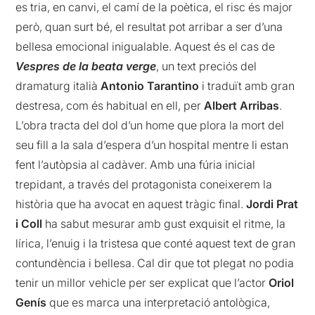
es tria, en canvi, el camí de la poètica, el risc és major
però, quan surt bé, el resultat pot arribar a ser d’una
bellesa emocional inigualable. Aquest és el cas de
Vespres de la beata verge
, un text preciós del
dramaturg italià
Antonio Tarantino
i traduït amb gran
destresa, com és habitual en ell, per
Albert Arribas
.
L’obra tracta del dol d’un home que plora la mort del
seu fill a la sala d’espera d’un hospital mentre li estan
fent l’autòpsia al cadàver. Amb una fúria inicial
trepidant, a través del protagonista coneixerem la
història que ha avocat en aquest tràgic final.
Jordi Prat
i Coll
ha sabut mesurar amb gust exquisit el ritme, la
lírica, l’enuig i la tristesa que conté aquest text de gran
contundència i bellesa. Cal dir que tot plegat no podia
tenir un millor vehicle per ser explicat que l’actor
Oriol
Genís
que es marca una interpretació antològica,