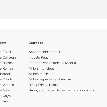
cats
Entrades
e Tívoli
Abonaments teatrals
re Coliseum
Tiquets Regal
e Borràs
Entrades espectacles a Madrid
re Romea
Millors monòlegs
larroel
Millors musicals
re Condal
Millors espectacles familiars
e Victòria
Black Friday Teatral
e Apolo
Guanya entrades de teatre gratis - concursos
re Goya
i Texas