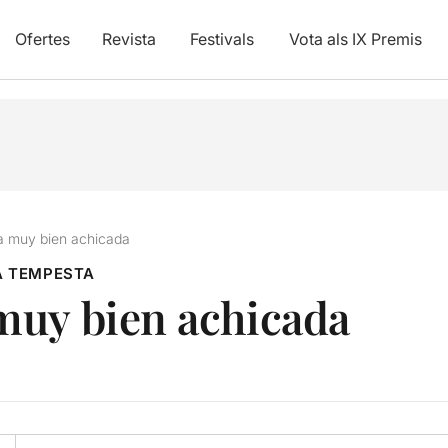
Ofertes
Revista
Festivals
Vota als IX Premis
a muy bien achicada
A TEMPESTA
muy bien achicada