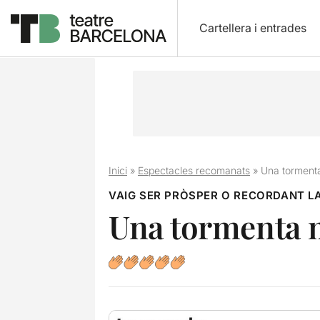
Cartellera i entrades
Inici
»
Espectacles recomanats
»
Una torment
VAIG SER PRÒSPER O RECORDANT L
Una tormenta 