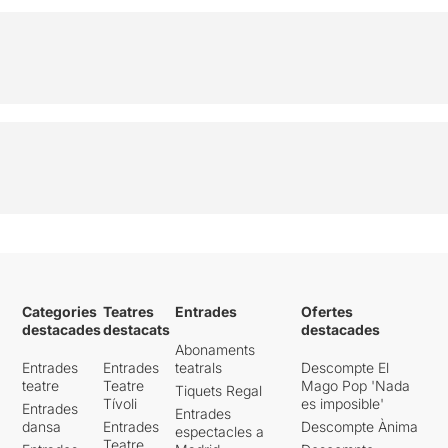
Categories
Teatres
Entrades
Ofertes
destacades
destacats
destacades
Abonaments
Entrades
Entrades
teatrals
Descompte El
teatre
Teatre
Mago Pop 'Nada
Tiquets Regal
Tívoli
es imposible'
Entrades
Entrades
dansa
Entrades
Descompte Ànima
espectacles a
Teatre