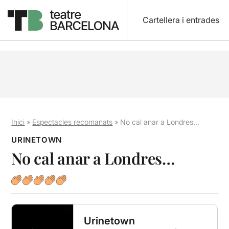
Cartellera i entrades
Inici
»
Espectacles recomanats
»
No cal anar a Londres…
URINETOWN
No cal anar a Londres…
Urinetown