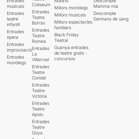
Entrades
Madrid
Descompte
Coliseum
musicals
Mamma mia
Millors monòlegs
Entrades
Entrades
Descompte
Millors musicals
Teatre
teatre
Germans de sang
Millors espectacles
Borràs
infantil
familiars
Entrades
Entrades
Black Friday
Teatre
òpera
Teatral
Romea
Entrades
Guanya entrades
Entrades
improvisació
de teatre gratis -
La
Entrades
concursos
Villarroel
monòlegs
Entrades
Teatre
Condal
Entrades
Teatre
Victòria
Entrades
Teatre
Apolo
Entrades
Teatre
Goya