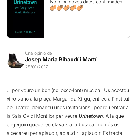
No hi ha noves dates confirmades
Una opinió de
Josep Maria Ribaudí i Martí
28/01/2017
… per veure un bon (no, excel·lent) musical, Us acosteu
xino-xano a la plaça Margarida Xirgu, entreu a l’Institut
del Teatre, demaneu unes invitacions i podreu entrar a
la Sala Ovidi Montllor per veure
Urinetown
. A la que
engeguin quedareu clavats a la butaca i només us
aixecareu per aplaudir, aplaudir i aplaudir. Es tracta