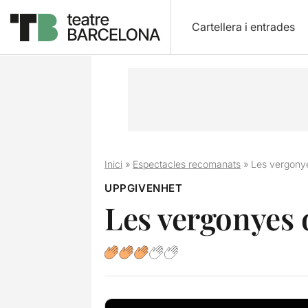
Cartellera i entrades
Inici
»
Espectacles recomanats
»
Les vergony
UPPGIVENHET
Les vergonyes