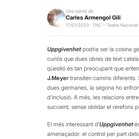
Una opinió de
Carles Armengol Gili
17/01/2023 · TNC – Teatre Nacional
Uppgivenhet
podria ser la cosina 
curiós que dues obres de text catalan
qüestió és tan preocupant que entene
J.Meyer
transiten camins diferents.
dues germanes, la segona ho enfront
d’inclusió. A més, les relacions entr
succeint, sense oblidar el rerefons p
El més interessant d’
Uppgivenhet
é
amenaçador: el control per part dels 