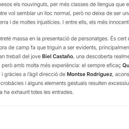
esos els nouvinguts, per més classes de llengua que els
ntre vol semblar un lloc normal, però no deixa de ser un
a i de moltes injustícies. I entre ells, els més innocents
’entreté massa en la presentació de personatges. És cert
ora de camp fa que triguin a ser evidents, principalmen
an treball del jove
Biel Castaño
, una descoberta realme
nts però amb molta més experiència: el sempre eficaç
Qu
, i gràcies a l’àgil direcció de
Montse Rodríguez
, acon
robàcies i alguns elements gestuals resulten excessius, o
 ha exhaurit totes les entrades.