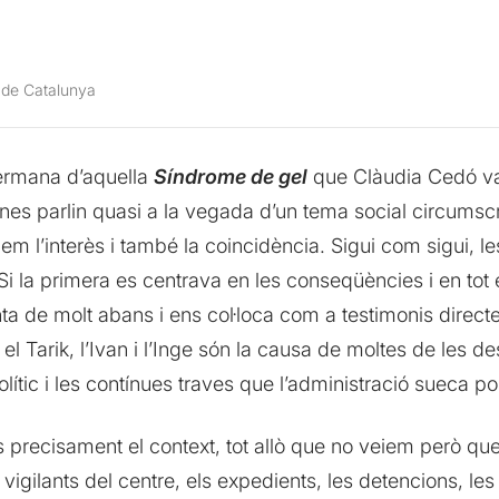
 de Catalunya
germana d’aquella
Síndrome de gel
que Clàudia Cedó va e
es parlin quasi a la vegada d’un tema social circumscrit
m l’interès i també la coincidència. Sigui com sigui, le
 Si la primera es centrava en les conseqüències i en tot
a de molt abans i ens col·loca com a testimonis direct
e el Tarik, l’Ivan i l’Inge són la causa de moltes de les 
olític i les contínues traves que l’administració sueca 
s precisament el context, tot allò que no veiem però que 
vigilants del centre, els expedients, les detencions, le