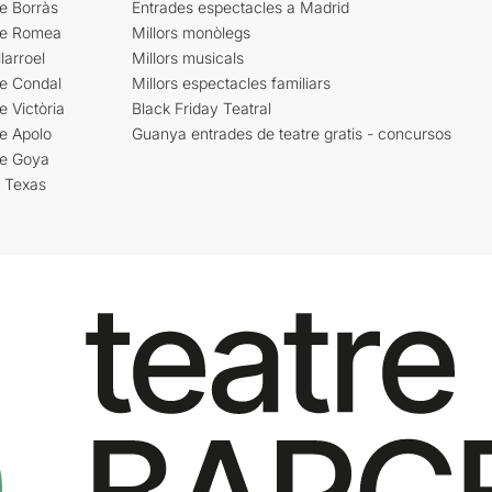
e Borràs
Entrades espectacles a Madrid
re Romea
Millors monòlegs
larroel
Millors musicals
re Condal
Millors espectacles familiars
e Victòria
Black Friday Teatral
e Apolo
Guanya entrades de teatre gratis - concursos
re Goya
i Texas