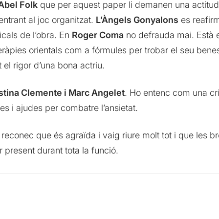
Abel Folk
que per aquest paper li demanen una actitud 
ntrant al joc organitzat.
L’Àngels Gonyalons
es reafirm
als de l’obra. En
Roger Coma
no defrauda mai. Està e
eràpies orientals com a fórmules per trobar el seu benest
el rigor d’una bona actriu.
stina Clemente i Marc Angelet
. Ho entenc com una crít
ves i ajudes per combatre l’ansietat.
econec que és agraïda i vaig riure molt tot i que les 
er present durant tota la funció.