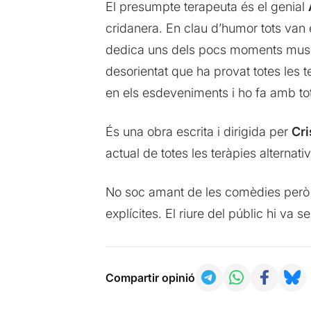
El presumpte terapeuta és el genial
cridanera. En clau d’humor tots van e
dedica uns dels pocs moments music
desorientat que ha provat totes les t
en els esdeveniments i ho fa amb tot 
És una obra escrita i dirigida per
Cri
actual de totes les teràpies alternati
No soc amant de les comèdies però r
explícites. El riure del públic hi va s
Compartir opinió