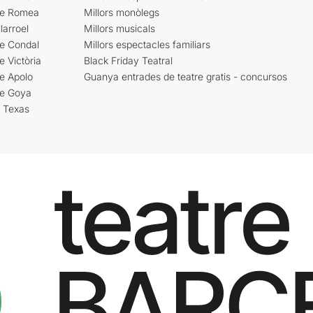
re Romea
Millors monòlegs
larroel
Millors musicals
re Condal
Millors espectacles familiars
e Victòria
Black Friday Teatral
e Apolo
Guanya entrades de teatre gratis - concursos
re Goya
i Texas