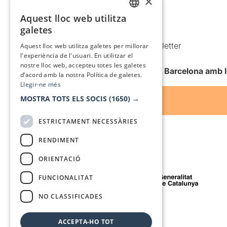
×
Política de privacitat
Política de cookies
Aquest lloc web utilitza
CATALAN
galetes
Condicions d’ús
SPANISH
Comunicacions comercials i Newsletter
Aquest lloc web utilitza galetes per millorar
l'experiència de l'usuari. En utilitzar el
Anuncia’t
nostre lloc web, accepteu totes les galetes
Vull rebre la newsletter de Teatre Barcelona amb 
d’acord amb la nostra Política de galetes.
Llegir-ne més
MOSTRA TOTS ELS SOCIS
(1650) →
ESTRICTAMENT NECESSÀRIES
RENDIMENT
ORIENTACIÓ
Amb el suport de
FUNCIONALITAT
NO CLASSIFICADES
Mitjà de comunicació associat a
ACCEPTA-HO TOT