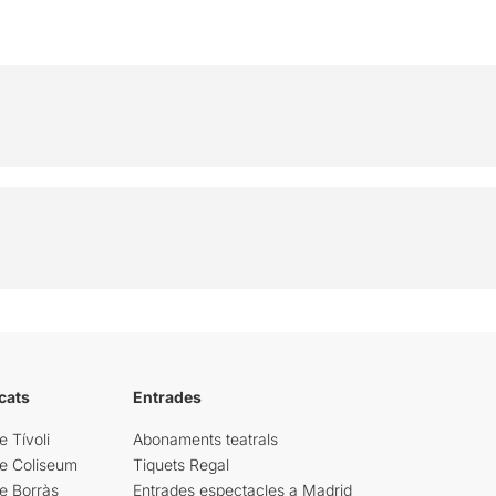
cats
Entrades
e Tívoli
Abonaments teatrals
re Coliseum
Tiquets Regal
e Borràs
Entrades espectacles a Madrid