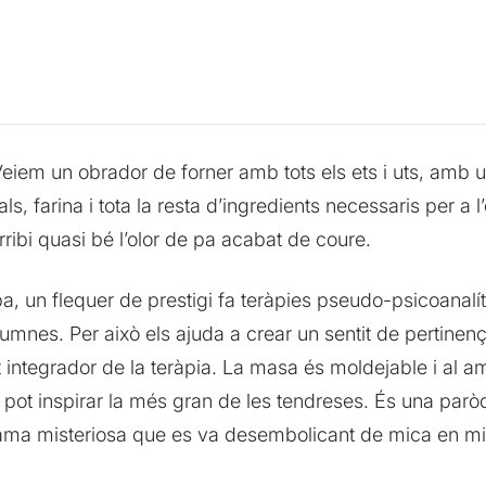
 Veiem un obrador de forner amb tots els ets i uts, amb 
als, farina i tota la resta d’ingredients necessaris per a
ibi quasi bé l’olor de pa acabat de coure.
 pa, un flequer de prestigi fa teràpies pseudo-psicoanal
umnes. Per això els ajuda a crear un sentit de pertinença
t integrador de la teràpia. La masa és moldejable i al a
ls pot inspirar la més gran de les tendreses. És una par
ama misteriosa que es va desembolicant de mica en mi