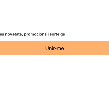
les novetats, promocions i sorteigs
Unir-me