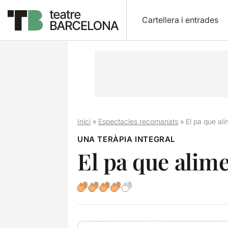
Cartellera i entrades
Inici
»
Espectacles recomanats
»
El pa que ali
UNA TERÀPIA INTEGRAL
El pa que alime