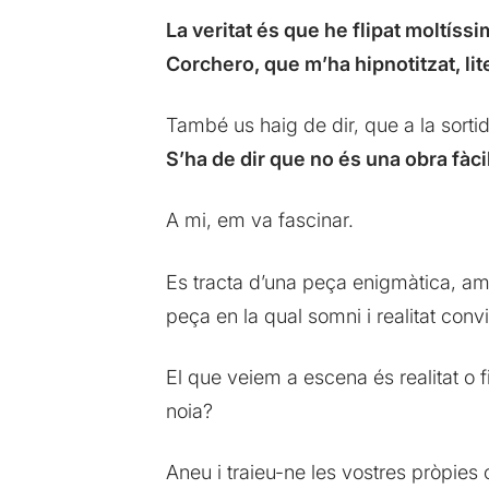
La veritat és que he flipat moltíssim
Corchero, que m’ha hipnotitzat, lit
També us haig de dir, que a la sorti
S’ha de dir que no és una obra fàcil
A mi, em va fascinar.
Es tracta d’una peça enigmàtica, amb
peça en la qual somni i realitat conv
El que veiem a escena és realitat o f
noia?
Aneu i traieu-ne les vostres pròpies 