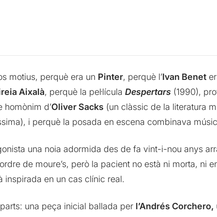
sos motius, perquè era un
Pinter
, perquè l’
I
van Benet
er
reia Aixalà
, perquè la pel·lícula
Despertars
(1990), pr
bre homònim d’
Oliver Sacks
(un clàssic de la literatura m
ssima), i perquè la posada en escena combinava música,
onista una noia adormida des de fa vint-i-nou anys arra
 l’ordre de moure’s, però la pacient no està ni morta, ni
 inspirada en un cas clínic real.
 parts: una peça inicial ballada per
l’Andrés Corchero,