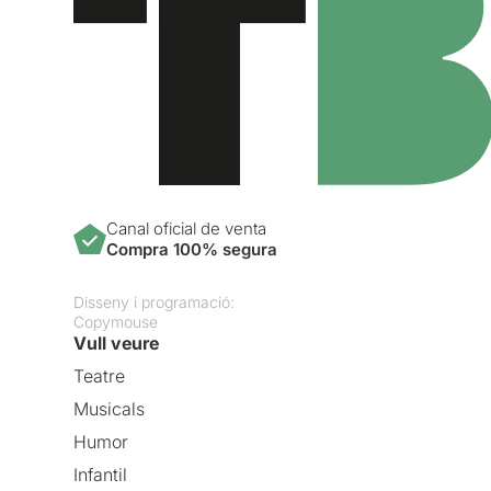
Canal oficial de venta
Compra 100% segura
Disseny i programació:
Copymouse
Vull veure
Teatre
Musicals
Humor
Infantil