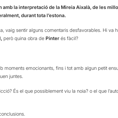
 amb la interpretació de la Mireia Aixalà, de les millors
eralment, durant tota l’estona.
da, vaig sentir alguns comentaris desfavorables. Hi va 
,
però quina obra de
Pinter
és fàcil?
 moments emocionants, fins i tot amb algun petit ensurt
iuen juntes.
icció? És el que possiblement viu la noia? o el que l’au
conclusions.