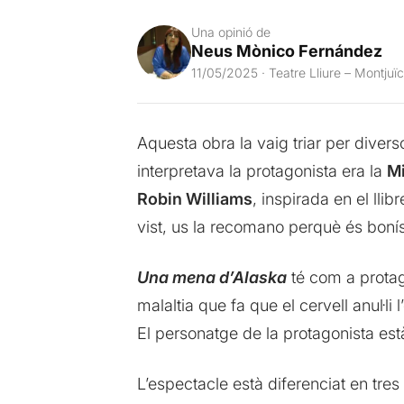
Una opinió de
Neus Mònico Fernández
11/05/2025 · Teatre Lliure – Montjuïc
Aquesta obra la vaig triar per diver
interpretava la protagonista era la
Mi
Robin Williams
, inspirada en el lli
vist, us la recomano perquè és boní
Una mena d’Alaska
té com a protag
malaltia que fa que el cervell anul·li
El personatge de la protagonista està
L’espectacle està diferenciat en tres