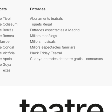
cats
Entrades
e Tívoli
Abonaments teatrals
re Coliseum
Tiquets Regal
e Borràs
Entrades espectacles a Madrid
re Romea
Millors monòlegs
larroel
Millors musicals
re Condal
Millors espectacles familiars
e Victòria
Black Friday Teatral
e Apolo
Guanya entrades de teatre gratis - concursos
re Goya
i Texas