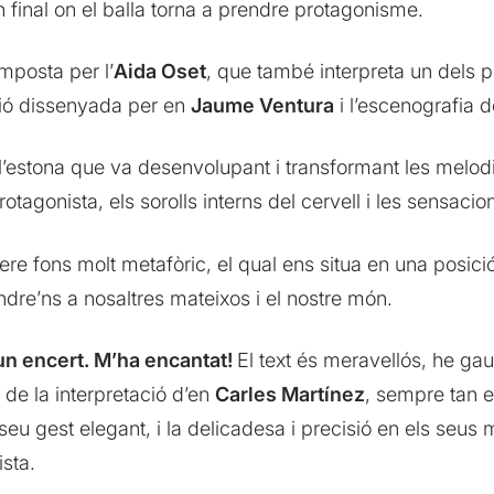
 final on el balla torna a prendre protagonisme.
mposta per l’
Aida Oset
, que també interpreta un dels p
ació dissenyada per en
Jaume Ventura
i l’escenografia d
a l’estona que va desenvolupant i transformant les melo
otagonista, els sorolls interns del cervell i les sensacio
re fons molt metafòric, el qual ens situa en una posició
ndre’ns a nosaltres mateixos i el nostre món.
 un encert. M’ha encantat!
El text és meravellós, he gau
, de la interpretació d’en
Carles Martínez
, sempre tan en
 seu gest elegant, i la delicadesa i precisió en els seu
sta.