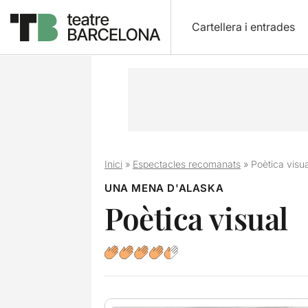
Cartellera i entrades
Inici
»
Espectacles recomanats
»
Poètica visua
UNA MENA D'ALASKA
Poètica visual