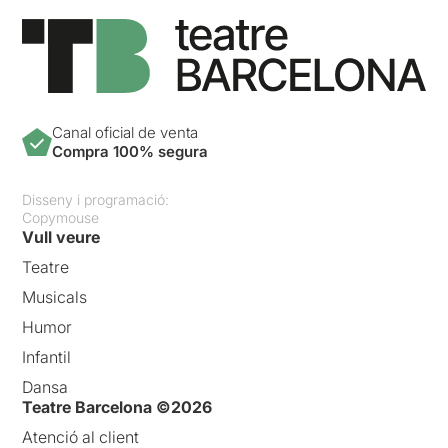
Canal oficial de venta
Compra 100% segura
Disseny i programació:
Copymouse
Vull veure
Teatre
Musicals
Humor
Infantil
Dansa
Teatre Barcelona ©2026
Atenció al client