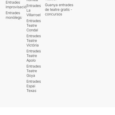
Entrades
Guanya entrades
Entrades
improvisació
de teatre gratis -
La
Entrades
concursos
Villarroel
monòlegs
Entrades
Teatre
Condal
Entrades
Teatre
Victòria
Entrades
Teatre
Apolo
Entrades
Teatre
Goya
Entrades
Espai
Texas