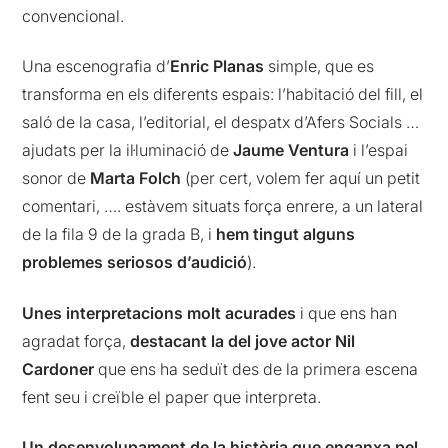
convencional.
Una escenografia d’
Enric Planas
simple, que es
transforma en els diferents espais: l’habitació del fill, el
saló de la casa, l’editorial, el despatx d’Afers Socials …
ajudats per la il·luminació de
Jaume Ventura
i l’espai
sonor de
Marta Folch
(per cert, volem fer aquí un petit
comentari, …. estàvem situats força enrere, a un lateral
de la fila 9 de la grada B, i
hem tingut alguns
problemes seriosos d’audició
).
Unes interpretacions molt acurades
i que ens han
agradat força,
destacant la del jove actor Nil
Cardoner
que ens ha seduït des de la primera escena
fent seu i creïble el paper que interpreta.
Un desenvolupament de la història que enganxa pel