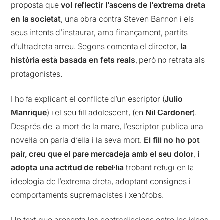
proposta que
vol reflectir l’ascens de l’extrema dreta
en la societat
, una obra contra Steven Bannon i els
seus intents d’instaurar, amb finançament, partits
d’ultradreta arreu. Segons comenta el director,
la
història està basada en fets reals
, però no retrata als
protagonistes.
I ho fa explicant el conflicte d’un escriptor (
Julio
Manrique
) i el seu fill adolescent, (en
Nil Cardoner
).
Després de la mort de la mare, l’escriptor publica una
novel·la on parla d’ella i la seva mort.
El fill no ho pot
pair, creu que el pare mercadeja amb el seu dolor
,
i
adopta una actitud de rebel·lia
trobant refugi en la
ideologia de l’extrema dreta, adoptant consignes i
comportaments supremacistes i xenòfobs.
Un text que presenta les contradiccions entre les idees