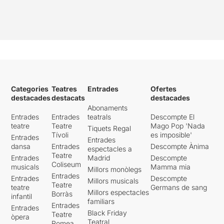
Categories
Teatres
Entrades
Ofertes
destacades
destacats
destacades
Abonaments
Entrades
Entrades
teatrals
Descompte El
teatre
Teatre
Mago Pop 'Nada
Tiquets Regal
Tívoli
es imposible'
Entrades
Entrades
dansa
Entrades
Descompte Ànima
espectacles a
Teatre
Entrades
Madrid
Descompte
Coliseum
musicals
Mamma mia
Millors monòlegs
Entrades
Entrades
Descompte
Millors musicals
Teatre
teatre
Germans de sang
Millors espectacles
Borràs
infantil
familiars
Entrades
Entrades
Black Friday
Teatre
òpera
Teatral
Romea