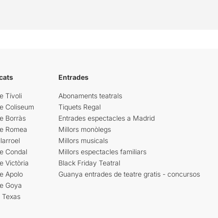
cats
Entrades
e Tívoli
Abonaments teatrals
re Coliseum
Tiquets Regal
e Borràs
Entrades espectacles a Madrid
re Romea
Millors monòlegs
larroel
Millors musicals
re Condal
Millors espectacles familiars
e Victòria
Black Friday Teatral
e Apolo
Guanya entrades de teatre gratis - concursos
re Goya
i Texas