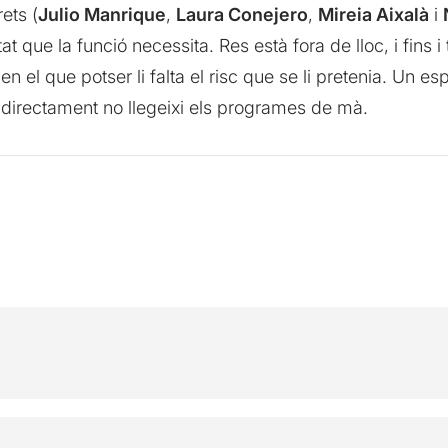
rets (
Julio Manrique
,
Laura Conejero
,
Mireia Aixalà
i
at que la funció necessita. Res està fora de lloc, i fins i t
 el que potser li falta el risc que se li pretenia. Un e
 directament no llegeixi els programes de mà.