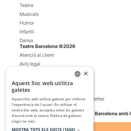
Teatre
Musicals
Humor
Infantil
Dansa
Teatre Barcelona ©2026
Atenció al client
Avís legal
×
Política de privacitat
Política de cookies
Aquest lloc web utilitza
CATALAN
galetes
Condicions d’ús
SPANISH
Comunicacions comercials i Newsletter
Aquest lloc web utilitza galetes per millorar
l'experiència de l'usuari. En utilitzar el
Anuncia’t
nostre lloc web, accepteu totes les galetes
Vull rebre la newsletter de Teatre Barcelona amb 
d’acord amb la nostra Política de galetes.
Llegir-ne més
MOSTRA TOTS ELS SOCIS
(1650) →