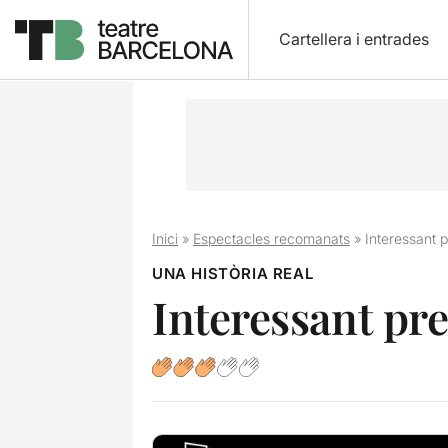
Cartellera i entrades
Inici
»
Espectacles recomanats
»
Interessant p
UNA HISTÒRIA REAL
Interessant pre