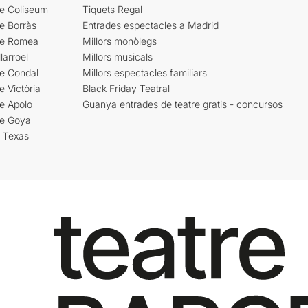
re Coliseum
Tiquets Regal
e Borràs
Entrades espectacles a Madrid
re Romea
Millors monòlegs
larroel
Millors musicals
re Condal
Millors espectacles familiars
e Victòria
Black Friday Teatral
e Apolo
Guanya entrades de teatre gratis - concursos
re Goya
i Texas