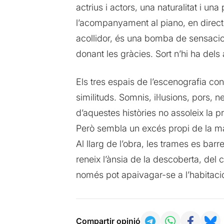
actrius i actors, una naturalitat i u
l’acompanyament al piano, en direct
acollidor, és una bomba de sensacio
donant les gràcies. Sort n’hi ha dels
Els tres espais de l’escenografia cont
similituds. Somnis, il·lusions, pors, 
d’aquestes històries no assoleix la p
Però sembla un excés propi de la mate
Al llarg de l’obra, les trames es barr
reneix l’ànsia de la descoberta, del
només pot apaivagar-se a l’habitaci
Compartir opinió