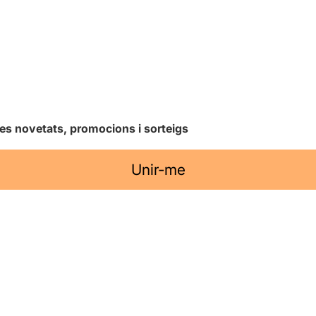
les novetats, promocions i sorteigs
Unir-me