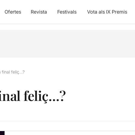
Ofertes
Revista
Festivals
Vota als IX Premis
 final feliç…?
inal feliç…?