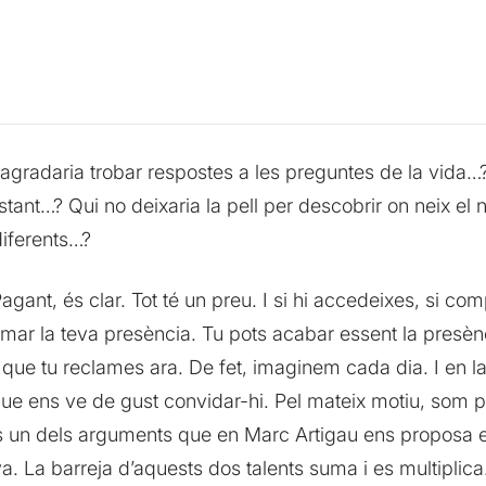
li agradaria trobar respostes a les preguntes de la vida
stant…? Qui no deixaria la pell per descobrir on neix el
diferents…?
 Pagant, és clar. Tot té un preu. I si hi accedeixes, si 
amar la teva presència. Tu pots acabar essent la presè
que tu reclames ara. De fet, imaginem cada dia. I en la
e ens ve de gust convidar-hi. Pel mateix motiu, som part
és un dels arguments que en Marc Artigau ens proposa en e
 La barreja d’aquests dos talents suma i es multiplica. 