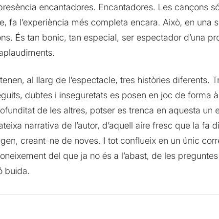
na presència encantadores. Encantadores. Les cançons són
e, fa l’experiència més completa encara. Això, en una s
ns. És tan bonic, tan especial, ser espectador d’una 
 aplaudiments.
enen, al llarg de l‘espectacle, tres històries diferents. 
neguits, dubtes i inseguretats es posen en joc de forma àg
rofunditat de les altres, potser es trenca en aquesta un 
ixa narrativa de l’autor, d’aquell aire fresc que la fa 
egen, creant-ne de noves. I tot conflueix en un únic corren
 coneixement del que ja no és a l’abast, de les pregunt
ó buida.