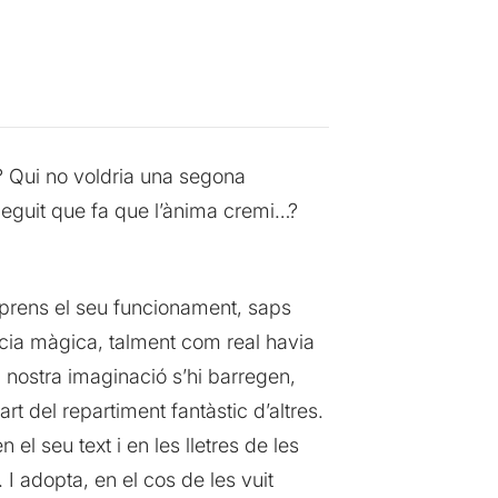
…? Qui no voldria una segona
 neguit que fa que l’ànima cremi…?
comprens el seu funcionament, saps
ncia màgica, talment com real havia
 nostra imaginació s’hi barregen,
 del repartiment fantàstic d’altres.
l seu text i en les lletres de les
I adopta, en el cos de les vuit