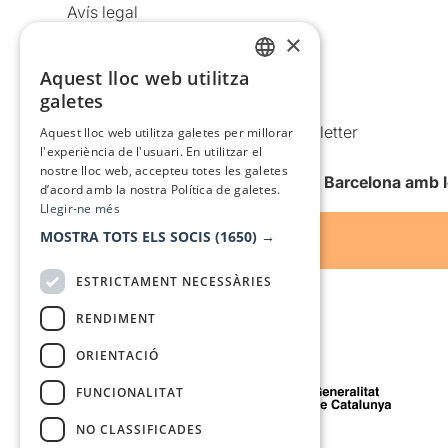
Avís legal
×
Política de privacitat
Política de cookies
Aquest lloc web utilitza
CATALAN
galetes
Condicions d’ús
SPANISH
Comunicacions comercials i Newsletter
Aquest lloc web utilitza galetes per millorar
l'experiència de l'usuari. En utilitzar el
Anuncia’t
nostre lloc web, accepteu totes les galetes
Vull rebre la newsletter de Teatre Barcelona amb 
d’acord amb la nostra Política de galetes.
Llegir-ne més
MOSTRA TOTS ELS SOCIS
(1650) →
ESTRICTAMENT NECESSÀRIES
RENDIMENT
ORIENTACIÓ
Amb el suport de
FUNCIONALITAT
NO CLASSIFICADES