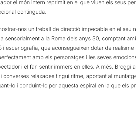
ador el món intern reprimit en el que viuen els seus pe
ocional continguda.
mostrar-nos un treball de direcció impecable en el se
da sensorialment a la Roma dels anys 30, comptant amb
ió i escenografia, que aconsegueixen dotar de realisme a
 perfectament amb els personatges i les seves emocions,
spectador i el fan sentir immers en elles. A més, Broggi
s i converses relaxades tingui ritme, aportant al muntat
gant-lo i conduint-lo per aquesta espiral en la que els p