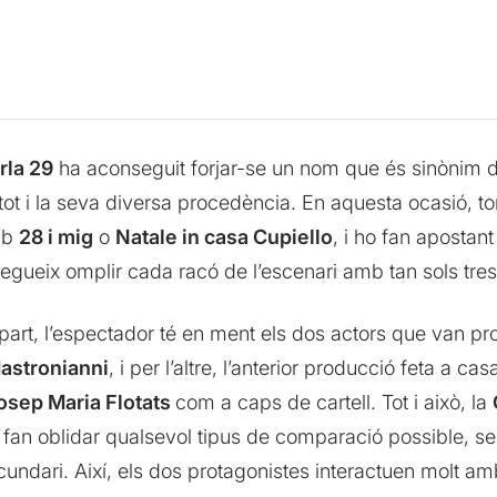
rla 29
ha aconseguit forjar-se un nom que és sinònim de
t i la seva diversa procedència. En aquesta ocasió, torn
amb
28 i mig
o
Natale in casa Cupiello
, i ho fan apostant
gueix omplir cada racó de l’escenari amb tan sols tres
 part, l’espectador té en ment els dos actors que van prot
astronianni
, i per l’altre, l’anterior producció feta a c
osep Maria Flotats
com a caps de cartell. Tot i això, la
 fan oblidar qualsevol tipus de comparació possible, se
undari. Així, els dos protagonistes interactuen molt amb