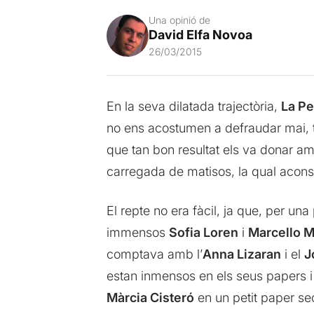
Una opinió de
David Elfa Novoa
26/03/2015
En la seva dilatada trajectòria,
L
a Pe
no ens acostumen a defraudar mai, to
que tan bon resultat els va donar 
carregada de matisos, la qual aconse
El repte no era fàcil, ja que, per una
immensos
Sofia Loren
i
Marcello M
comptava amb l’
Anna Lizaran
i el
J
estan inmensos en els seus papers i
Màrcia Cisteró
en un petit paper sec