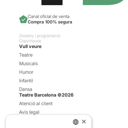
Canal oficial de venta
Compra 100% segura
Disseny i programació:
Copymouse
Vull veure
Teatre
Musicals
Humor
Infantil
Dansa
Teatre Barcelona ©2026
Atenció al client
Avís legal
×
Política de privacitat