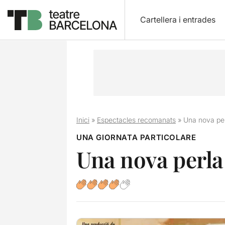
Cartellera i entrades
Inici
»
Espectacles recomanats
»
Una nova perl
UNA GIORNATA PARTICOLARE
Una nova perla 