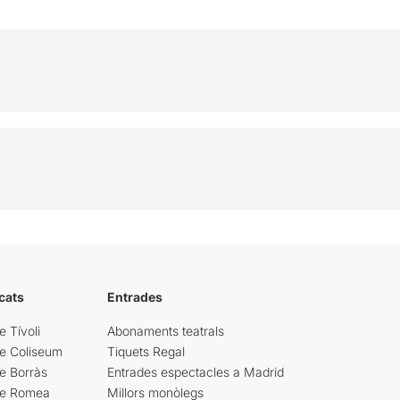
cats
Entrades
e Tívoli
Abonaments teatrals
re Coliseum
Tiquets Regal
e Borràs
Entrades espectacles a Madrid
re Romea
Millors monòlegs