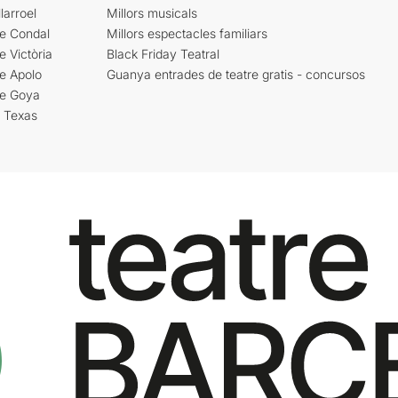
larroel
Millors musicals
re Condal
Millors espectacles familiars
e Victòria
Black Friday Teatral
e Apolo
Guanya entrades de teatre gratis - concursos
re Goya
i Texas