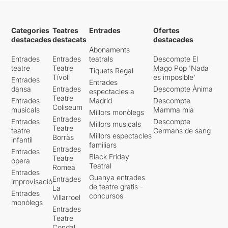
Categories
Teatres
Entrades
Ofertes
destacades
destacats
destacades
Abonaments
Entrades
Entrades
teatrals
Descompte El
teatre
Teatre
Mago Pop 'Nada
Tiquets Regal
Tívoli
es imposible'
Entrades
Entrades
dansa
Entrades
Descompte Ànima
espectacles a
Teatre
Entrades
Madrid
Descompte
Coliseum
musicals
Mamma mia
Millors monòlegs
Entrades
Entrades
Descompte
Millors musicals
Teatre
teatre
Germans de sang
Millors espectacles
Borràs
infantil
familiars
Entrades
Entrades
Black Friday
Teatre
òpera
Teatral
Romea
Entrades
Guanya entrades
Entrades
improvisació
de teatre gratis -
La
Entrades
concursos
Villarroel
monòlegs
Entrades
Teatre
Condal