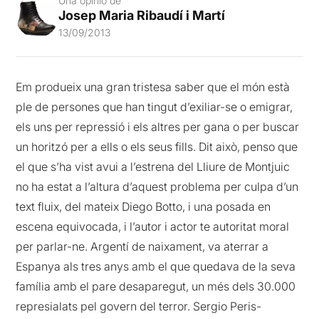
Una opinió de
Josep Maria Ribaudí i Martí
13/09/2013
Em produeix una gran tristesa saber que el món està
ple de persones que han tingut d’exiliar-se o emigrar,
els uns per repressió i els altres per gana o per buscar
un horitzó per a ells o els seus fills. Dit això, penso que
el que s’ha vist avui a l’estrena del Lliure de Montjuic
no ha estat a l’altura d’aquest problema per culpa d’un
text fluix, del mateix Diego Botto, i una posada en
escena equivocada, i l’autor i actor te autoritat moral
per parlar-ne. Argentí de naixament, va aterrar a
Espanya als tres anys amb el que quedava de la seva
família amb el pare desaparegut, un més dels 30.000
represialats pel govern del terror. Sergio Peris-