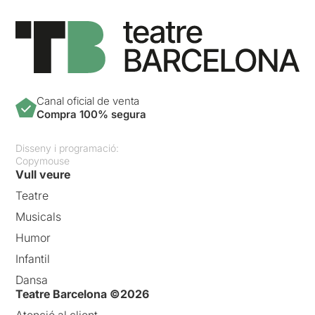
Canal oficial de venta
Compra 100% segura
Disseny i programació:
Copymouse
Vull veure
Teatre
Musicals
Humor
Infantil
Dansa
Teatre Barcelona ©2026