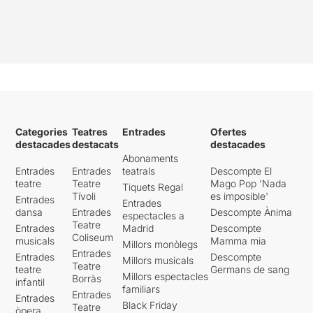
Categories
Teatres
Entrades
Ofertes
destacades
destacats
destacades
Abonaments
Entrades
Entrades
teatrals
Descompte El
teatre
Teatre
Mago Pop 'Nada
Tiquets Regal
Tívoli
es imposible'
Entrades
Entrades
dansa
Entrades
Descompte Ànima
espectacles a
Teatre
Entrades
Madrid
Descompte
Coliseum
musicals
Mamma mia
Millors monòlegs
Entrades
Entrades
Descompte
Millors musicals
Teatre
teatre
Germans de sang
Millors espectacles
Borràs
infantil
familiars
Entrades
Entrades
Black Friday
Teatre
òpera