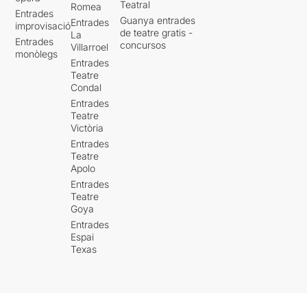
Teatral
Romea
Entrades
Guanya entrades
Entrades
improvisació
de teatre gratis -
La
Entrades
concursos
Villarroel
monòlegs
Entrades
Teatre
Condal
Entrades
Teatre
Victòria
Entrades
Teatre
Apolo
Entrades
Teatre
Goya
Entrades
Espai
Texas