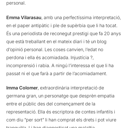
personal.
Emma Vilarasau
, amb una perfectíssima interpretació,
en el paper antipàtic i ple de supèrbia que li ha tocat.
És una periodista de reconegut prestigi que fa 20 anys
que està treballant en el mateix diari i té un blog
d’opinió personal. Les coses canvien, l’edat no
perdona i ella és acomiadada. Injustícia ?,
incomprensió i rabia. A ningú l’interessa el que li ha
passat ni el que farà a partir de l’acomiadament.
Imma Colomer
, extraordinària interpretació de
germana gran, un personatge que desprèn empatia
entre el públic des del començament de la
representació. Ella és escriptora de contes infantils i
com diu “per sort” li han comprat els drets i pot viure
tranquil·la. Li han diagnosticat una malaltia