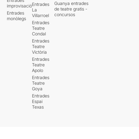
Entrades
Guanya entrades
Entrades
improvisació
de teatre gratis -
La
Entrades
concursos
Villarroel
monòlegs
Entrades
Teatre
Condal
Entrades
Teatre
Victòria
Entrades
Teatre
Apolo
Entrades
Teatre
Goya
Entrades
Espai
Texas