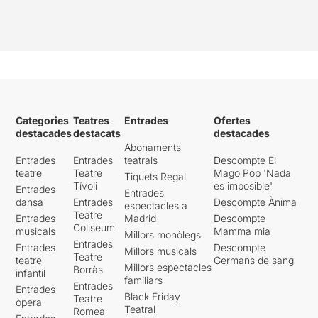
Categories
Teatres
Entrades
Ofertes
destacades
destacats
destacades
Abonaments
Entrades
Entrades
teatrals
Descompte El
teatre
Teatre
Mago Pop 'Nada
Tiquets Regal
Tívoli
es imposible'
Entrades
Entrades
dansa
Entrades
Descompte Ànima
espectacles a
Teatre
Entrades
Madrid
Descompte
Coliseum
musicals
Mamma mia
Millors monòlegs
Entrades
Entrades
Descompte
Millors musicals
Teatre
teatre
Germans de sang
Millors espectacles
Borràs
infantil
familiars
Entrades
Entrades
Black Friday
Teatre
òpera
Teatral
Romea