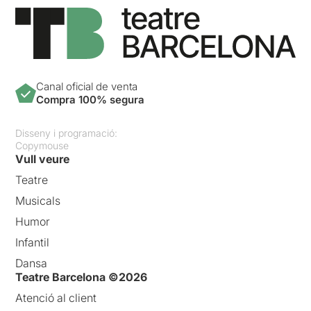
Canal oficial de venta
Compra 100% segura
Disseny i programació:
Copymouse
Vull veure
Teatre
Musicals
Humor
Infantil
Dansa
Teatre Barcelona ©2026
Atenció al client