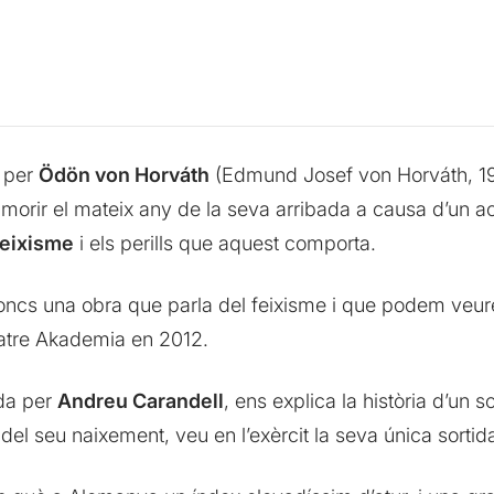
7 per
Ödön von Horváth
(Edmund Josef von Horváth, 190
a morir el mateix any de la seva arribada a causa d’un a
feixisme
i els perills que aquest comporta.
ncs una obra que parla del feixisme i que podem veur
eatre Akademia en 2012.
ada per
Andreu Carandell
, ens explica la història d’un 
 del seu naixement, veu en l’exèrcit la seva única sortid