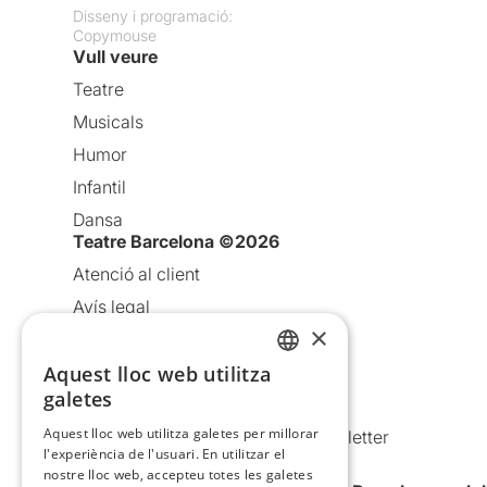
Disseny i programació:
Copymouse
Vull veure
Teatre
Musicals
Humor
Infantil
Dansa
Teatre Barcelona ©2026
Atenció al client
Avís legal
×
Política de privacitat
Política de cookies
Aquest lloc web utilitza
CATALAN
galetes
Condicions d’ús
SPANISH
Aquest lloc web utilitza galetes per millorar
Comunicacions comercials i Newsletter
l'experiència de l'usuari. En utilitzar el
Anuncia’t
nostre lloc web, accepteu totes les galetes