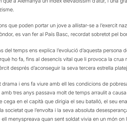
què a Alemanya un índex elevadíssim d’atur, i una gran 
azisme.
ons que poden portar un jove a allistar-se a l’exercit nazi
Còndor, es van fer al País Basc, recordat sobretot pel 
s del temps ens explica l’evolució d’aquesta persona de
uè ho fa, fins al desencís vital que li provoca la crua r
èrcit després d’aconseguir la seva tercera estrella plate
t drama i ens fa viure amb ell les condicions de pobres
 amb tres anys passava molt de temps arraulit a causa de
e cega en el capità que dirigia el seu batalló, el seu e
n la societat que l’envolta i la seva absoluta desesperanç
ell menyspreava quan sent soldat vivia en un món on l’