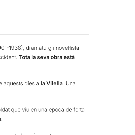
1-1938), dramaturg i novel·lista
ccident.
Tota la seva obra està
e aquests dies a
la Vilella
. Una
soldat que viu en una època de forta
a.