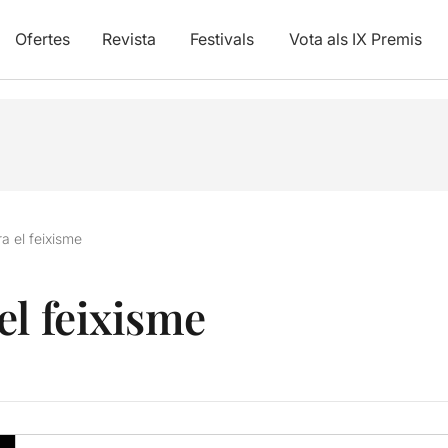
Ofertes
Revista
Festivals
Vota als IX Premis
a el feixisme
el feixisme