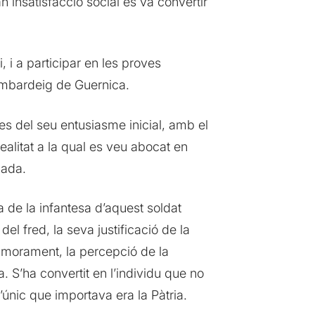
insatisfacció social es va convertir
, i a participar en les proves
bombardeig de Guernica.
s del seu entusiasme inicial, amb el
ealitat a la qual es veu abocat en
jada.
a de la infantesa d’aquest soldat
l fred, la seva justificació de la
namorament, la percepció de la
a. S’ha convertit en l’individu que no
únic que importava era la Pàtria.