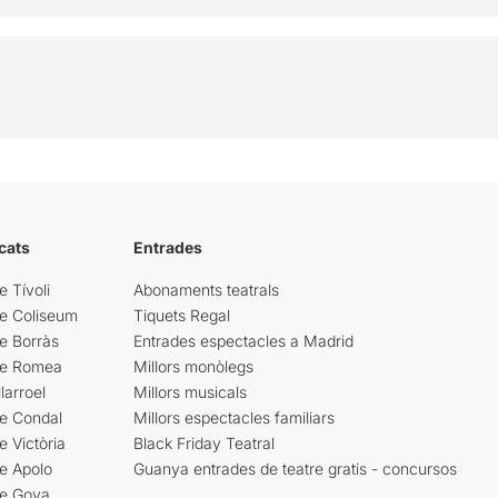
cats
Entrades
e Tívoli
Abonaments teatrals
re Coliseum
Tiquets Regal
e Borràs
Entrades espectacles a Madrid
re Romea
Millors monòlegs
larroel
Millors musicals
re Condal
Millors espectacles familiars
e Victòria
Black Friday Teatral
e Apolo
Guanya entrades de teatre gratis - concursos
re Goya