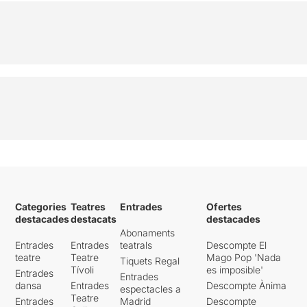
Categories
Teatres
Entrades
Ofertes
destacades
destacats
destacades
Abonaments
Entrades
Entrades
teatrals
Descompte El
teatre
Teatre
Mago Pop 'Nada
Tiquets Regal
Tívoli
es imposible'
Entrades
Entrades
dansa
Entrades
Descompte Ànima
espectacles a
Teatre
Entrades
Madrid
Descompte