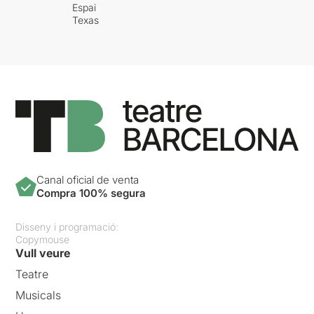
Espai
Texas
Canal oficial de venta
Compra 100% segura
Disseny i programació:
Copymouse
Vull veure
Teatre
Musicals