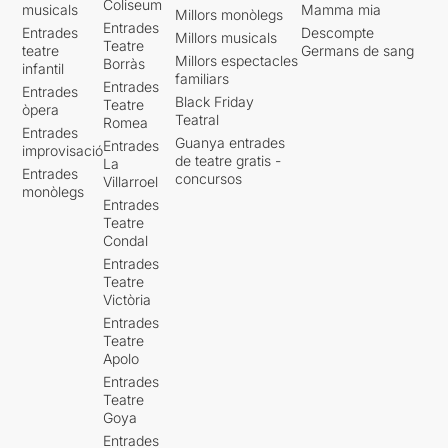
Coliseum
musicals
Mamma mia
Millors monòlegs
Entrades
Entrades
Descompte
Millors musicals
Teatre
teatre
Germans de sang
Millors espectacles
Borràs
infantil
familiars
Entrades
Entrades
Black Friday
Teatre
òpera
Teatral
Romea
Entrades
Guanya entrades
Entrades
improvisació
de teatre gratis -
La
Entrades
concursos
Villarroel
monòlegs
Entrades
Teatre
Condal
Entrades
Teatre
Victòria
Entrades
Teatre
Apolo
Entrades
Teatre
Goya
Entrades