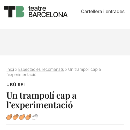
Cartellera i entrades
Inici
»
Espectacles recomanats
»
Un trampolí cap a
l’experimentació
UBÚ REI
Un trampolí cap a
l’experimentació