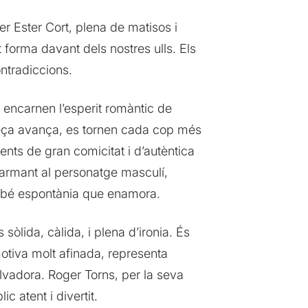
er Ester Cort, plena de matisos i
 forma davant dels nostres ulls. Els
ontradiccions.
ls encarnen l’esperit romàntic de
peça avança, es tornen cada cop més
nts de gran comicitat i d’autèntica
sarmant al personatge masculí,
airebé espontània que enamora.
òlida, càlida, i plena d’ironia. És
motiva molt afinada, representa
lvadora. Roger Torns, per la seva
c atent i divertit.