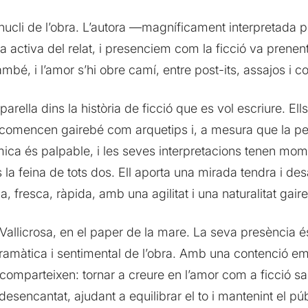
 nucli de l’obra. L’autora —magníficament interpretada p
 activa del relat, i presenciem com la ficció va prenent
bé, i l’amor s’hi obre camí, entre post-its, assajos i c
arella dins la història de ficció que es vol escriure. El
ó: comencen gairebé com arquetips i, a mesura que la 
ica és palpable, i les seves interpretacions tenen mome
la feina de tots dos. Ell aporta una mirada tendra i de
lla, fresca, ràpida, amb una agilitat i una naturalitat g
llicrosa, en el paper de la mare. La seva presència és s
ó dramàtica i sentimental de l’obra. Amb una contenció e
omparteixen: tornar a creure en l’amor com a ficció sa
sencantat, ajudant a equilibrar el to i mantenint el públi