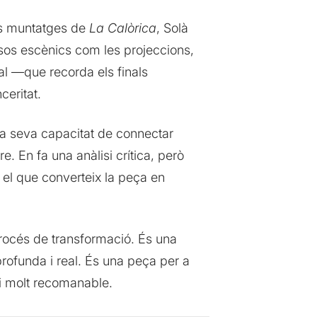
res muntatges de
La Calòrica
, Solà
ursos escènics com les projeccions,
nal —que recorda els finals
ceritat.
a seva capacitat de connectar
 En fa una anàlisi crítica, però
 el que converteix la peça en
 procés de transformació. És una
rofunda i real. És una peça per a
a i molt recomanable.