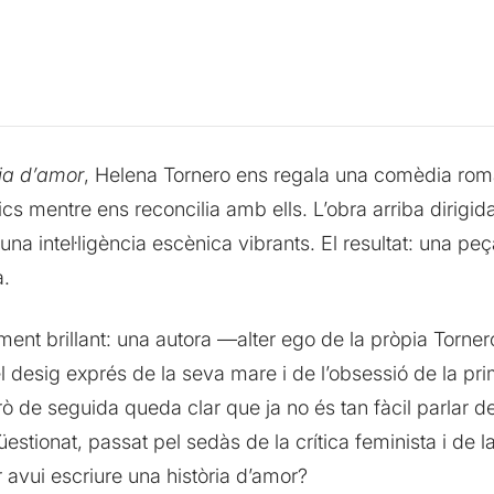
ia d’amor
, Helena Tornero ens regala una comèdia romàn
cs mentre ens reconcilia amb ells. L’obra arriba dirigida
na intel·ligència escènica vibrants. El resultat: una peç
a.
ment brillant: una autora —alter ego de la pròpia Torn
 desig exprés de la seva mare i de l’obsessió de la pri
rò de seguida queda clar que ja no és tan fàcil parlar d
tionat, passat pel sedàs de la crítica feminista i de la 
 avui escriure una història d’amor?