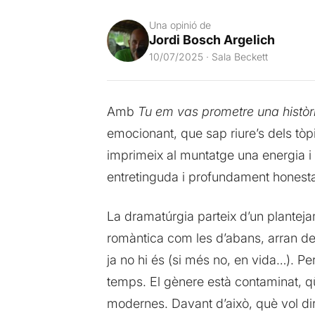
Una opinió de
Jordi Bosch Argelich
10/07/2025 · Sala Beckett
Amb
Tu em vas prometre una històr
emocionant, que sap riure’s dels tòpi
imprimeix al muntatge una energia i u
entretinguda i profundament honest
La dramatúrgia parteix d’un planteja
romàntica com les d’abans, arran del
ja no hi és (si més no, en vida…). Pe
temps. El gènere està contaminat, qües
modernes. Davant d’això, què vol dir