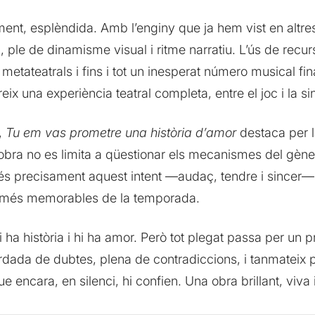
lament, esplèndida. Amb l’enginy que ja hem vist en alt
u, ple de dinamisme visual i ritme narratiu. L’ús de rec
s metateatrals i fins i tot un inesperat número musical fi
x una experiència teatral completa, entre el joc i la sin
,
Tu em vas prometre una història d’amor
destaca per l
ra no es limita a qüestionar els mecanismes del gènere.
 és precisament aquest intent —audaç, tendre i sincer—
 més memorables de la temporada.
i ha història i hi ha amor. Però tot plegat passa per un
rdada de dubtes, plena de contradiccions, i tanmateix p
ue encara, en silenci, hi confien. Una obra brillant, viv