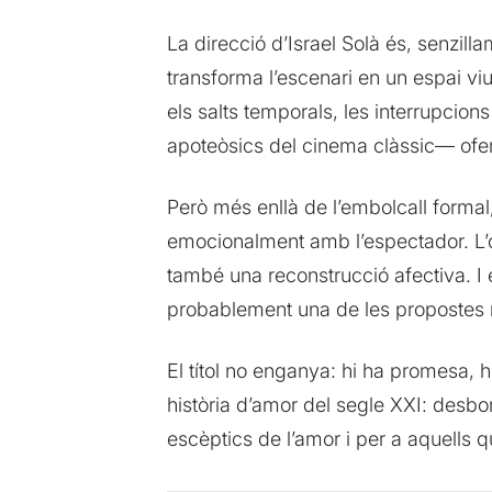
La direcció d’Israel Solà és, senzil
transforma l’escenari en un espai vi
els salts temporals, les interrupcion
apoteòsics del cinema clàssic— oferei
Però més enllà de l’embolcall formal
emocionalment amb l’espectador. L’ob
també una reconstrucció afectiva. I
probablement una de les propostes
El títol no enganya: hi ha promesa, h
història d’amor del segle XXI: desbo
escèptics de l’amor i per a aquells q