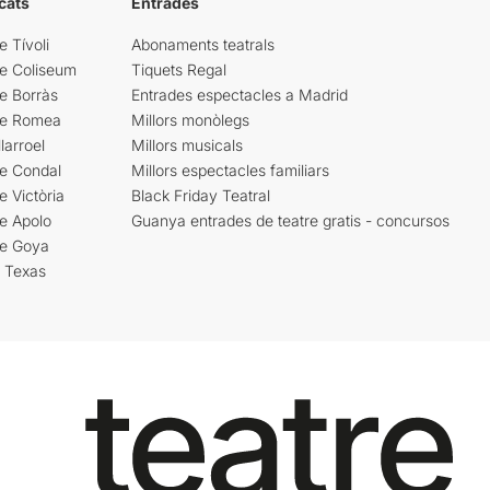
cats
Entrades
e Tívoli
Abonaments teatrals
re Coliseum
Tiquets Regal
e Borràs
Entrades espectacles a Madrid
re Romea
Millors monòlegs
larroel
Millors musicals
re Condal
Millors espectacles familiars
e Victòria
Black Friday Teatral
e Apolo
Guanya entrades de teatre gratis - concursos
re Goya
i Texas