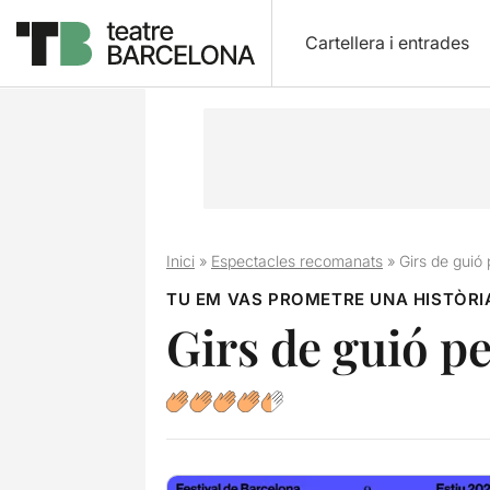
Cartellera i entrades
Inici
»
Espectacles recomanats
»
Girs de guió 
TU EM VAS PROMETRE UNA HISTÒRI
Girs de guió pe