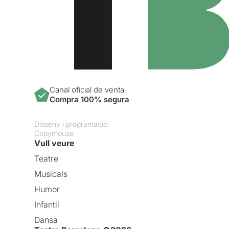
Canal oficial de venta
Compra 100% segura
Disseny i programació:
Copymouse
Vull veure
Teatre
Musicals
Humor
Infantil
Dansa