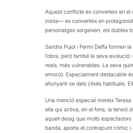
Aquest conflicte es converteix en el
ironia— es converteix en protagonista
personatges sorgeixen, els dubtes tam
Sandra Pujol i Fermí Delfa formen la p
l’obra, però també la seva evoluci
reals, més vulnerables. La seva quím
emoció. Especialment destacable és 
allunyant-se dels clixés habituals. E
Una menció especial mereix Teresa Va
ella qui activa, en el fons, la tensi
aquell desig que molts espectadors c
banda, aporta el contrapunt còmic i de