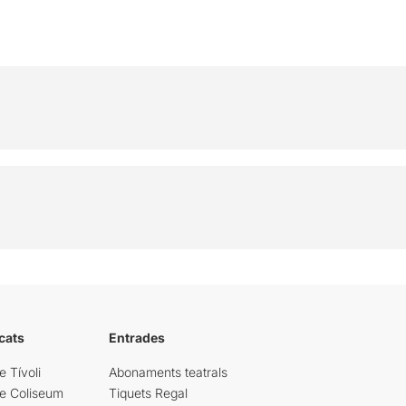
cats
Entrades
e Tívoli
Abonaments teatrals
re Coliseum
Tiquets Regal