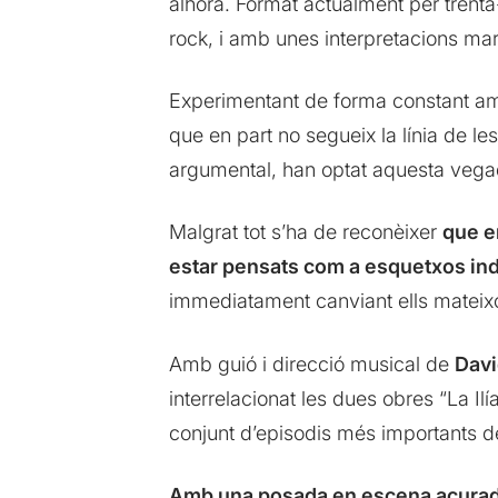
alhora. Format actualment per trenta
rock, i amb unes interpretacions ma
Experimentant de forma constant am
que en part no segueix la línia de le
argumental, han optat aquesta vegad
Malgrat tot s’ha de reconèixer
que e
estar pensats com a esquetxos ind
immediatament canviant ells mateixo
Amb guió i direcció musical de
Davi
interrelacionat les dues obres “La Ilí
conjunt d’episodis més importants de
Amb una posada en escena acura