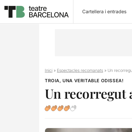
Cartellera i entrades
Inici
»
Espectacles recomanats
»
Un recorregut
TROIA, UNA VERITABLE ODISSEA!
Un recorregut a