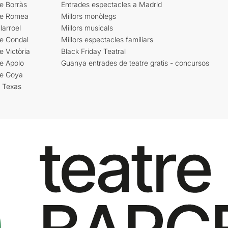
e Borràs
Entrades espectacles a Madrid
re Romea
Millors monòlegs
larroel
Millors musicals
re Condal
Millors espectacles familiars
e Victòria
Black Friday Teatral
e Apolo
Guanya entrades de teatre gratis - concursos
re Goya
i Texas