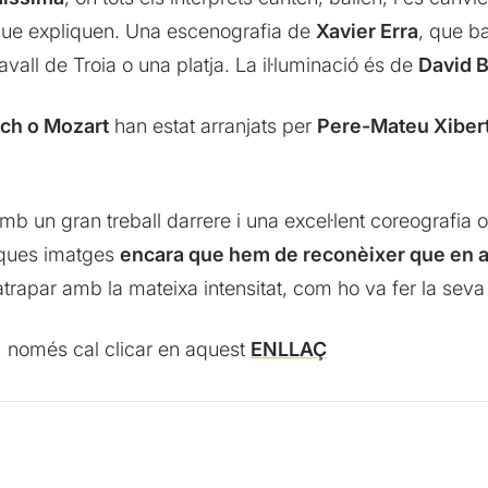
que expliquen. Una escenografia de
Xavier Erra
, que b
vall de Troia o una platja. La il·luminació és de
David B
ach o Mozart
han estat arranjats per
Pere-Mateu Xiber
amb un gran treball darrere i una excel·lent coreograf
fiques imatges
encara que hem de reconèixer que en a
atrapar amb la mateixa intensitat, com ho va fer la sev
, només cal clicar en aquest
ENLLAÇ