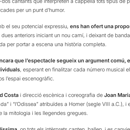
-dos cantants que interpreten a cappella tots tipus de
rcades per un punt d’humor.
b el seu potencial expressiu,
ens han ofert una propo
s dues anteriors iniciant un nou camí, i deixant de band
a per portar a escena una història completa.
ncara que l’espectacle segueix un argument comú, e
ividuals
, esperant en finalitzar cada número musical e
s l’espai escenogràfic.
d Costa
i direcció escènica i coreografia de
Joan Mari
ada” i “l’Odissea” atribuïdes a Homer (segle VIII a.C.), i 
 la mitologia i les llegendes gregues.
díssima
, on tots els intèrprets canten, ballen, i es can