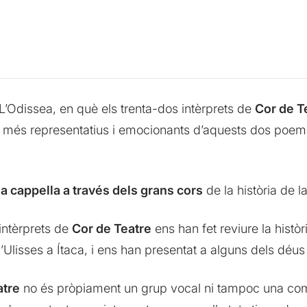
 L’Odissea, en què els trenta-dos intèrprets de
Cor de T
 més representatius i emocionants d’aquests dos poeme
a cappella a través dels grans cors
de la història de l
 intèrprets de
Cor de Teatre
ens han fet reviure la històr
d’Ulisses a Ítaca, i ens han presentat a alguns dels déus
atre
no és pròpiament un grup vocal ni tampoc una comp