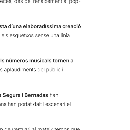
 peces, des del renaixement al pop-
sta d’una elaboradíssima creació
i
a els esquetxos sense una línia
ls números musicals tornen a
ls aplaudiments del públic i
a Segura i Bernadas
han
ens han portat dalt l’escenari el
vien de vestuari al mateix temps que