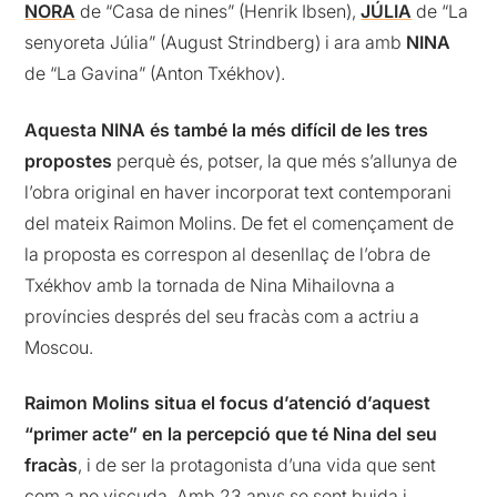
NORA
de “Casa de nines” (Henrik Ibsen),
JÚLIA
de “La
senyoreta Júlia” (August Strindberg) i ara amb
NINA
de “La Gavina” (Anton Txékhov).
Aquesta NINA és també la més difícil de les tres
propostes
perquè és, potser, la que més s’allunya de
l’obra original en haver incorporat text contemporani
del mateix Raimon Molins. De fet el començament de
la proposta es correspon al desenllaç de l’obra de
Txékhov amb la tornada de Nina Mihailovna a
províncies després del seu fracàs com a actriu a
Moscou.
Raimon Molins situa el focus d’atenció d’aquest
“primer acte” en la percepció que té Nina del seu
fracàs
, i de ser la protagonista d’una vida que sent
com a no viscuda. Amb 23 anys se sent buida i