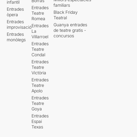
Borràs
infantil
familiars
Entrades
Entrades
Black Friday
Teatre
òpera
Teatral
Romea
Entrades
Guanya entrades
Entrades
improvisació
de teatre gratis -
La
Entrades
concursos
Villarroel
monòlegs
Entrades
Teatre
Condal
Entrades
Teatre
Victòria
Entrades
Teatre
Apolo
Entrades
Teatre
Goya
Entrades
Espai
Texas