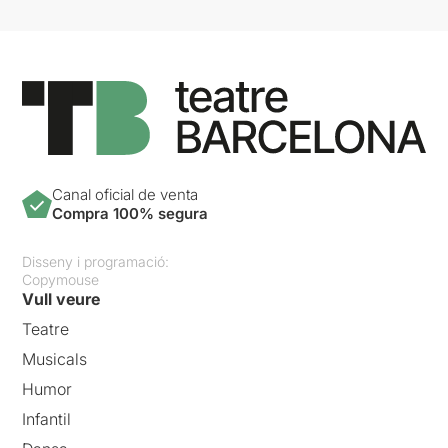
Canal oficial de venta
Compra 100% segura
Disseny i programació:
Copymouse
Vull veure
Teatre
Musicals
Humor
Infantil