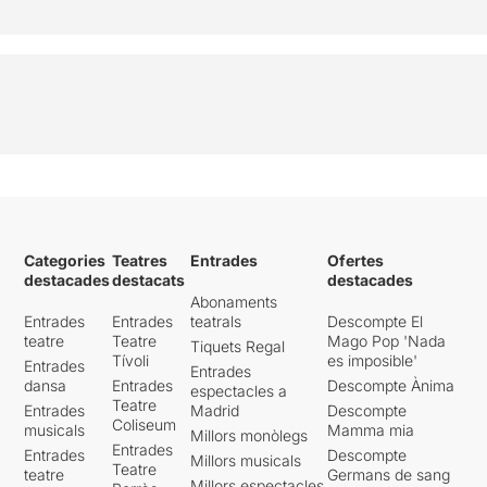
Categories
Teatres
Entrades
Ofertes
destacades
destacats
destacades
Abonaments
Entrades
Entrades
teatrals
Descompte El
teatre
Teatre
Mago Pop 'Nada
Tiquets Regal
Tívoli
es imposible'
Entrades
Entrades
dansa
Entrades
Descompte Ànima
espectacles a
Teatre
Entrades
Madrid
Descompte
Coliseum
musicals
Mamma mia
Millors monòlegs
Entrades
Entrades
Descompte
Millors musicals
Teatre
teatre
Germans de sang
Millors espectacles