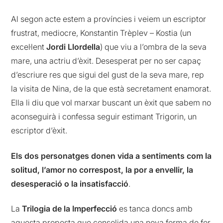
Al segon acte estem a províncies i veiem un escriptor
frustrat, mediocre, Konstantin Trèplev – Kostia (un
excel·lent
Jordi Llordella
) que viu a l’ombra de la seva
mare, una actriu d’èxit. Desesperat per no ser capaç
d’escriure res que sigui del gust de la seva mare, rep
la visita de Nina, de la que està secretament enamorat.
Ella li diu que vol marxar buscant un èxit que sabem no
aconseguirà i confessa seguir estimant Trigorin, un
escriptor d’èxit.
Els dos personatges donen vida a sentiments com la
solitud, l’amor no correspost, la por a envellir, la
desesperació o la insatisfacció
.
La
Trilogia de la Imperfecció
es tanca doncs amb
aquesta proposta que consolida una nova forma de fer