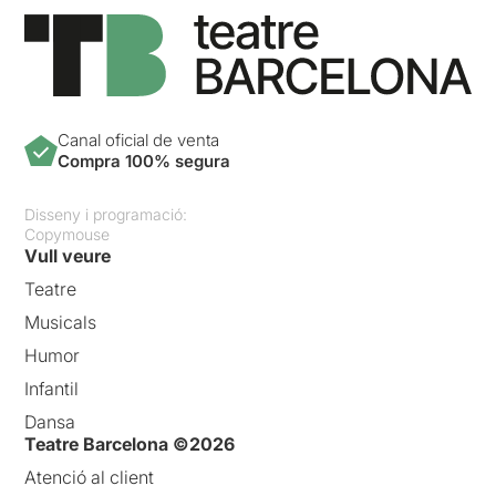
Canal oficial de venta
Compra 100% segura
Disseny i programació:
Copymouse
Vull veure
Teatre
Musicals
Humor
Infantil
Dansa
Teatre Barcelona ©2026
Atenció al client