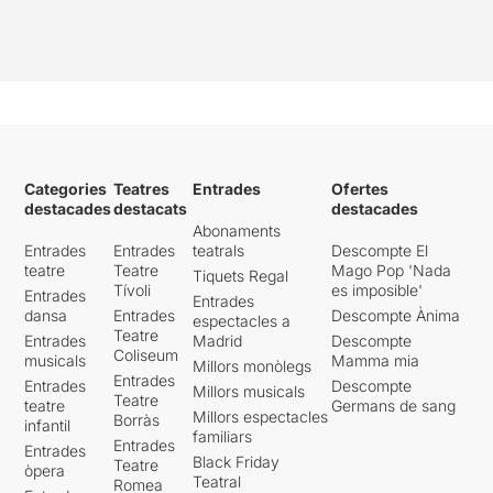
Categories
Teatres
Entrades
Ofertes
destacades
destacats
destacades
Abonaments
Entrades
Entrades
teatrals
Descompte El
teatre
Teatre
Mago Pop 'Nada
Tiquets Regal
Tívoli
es imposible'
Entrades
Entrades
dansa
Entrades
Descompte Ànima
espectacles a
Teatre
Entrades
Madrid
Descompte
Coliseum
musicals
Mamma mia
Millors monòlegs
Entrades
Entrades
Descompte
Millors musicals
Teatre
teatre
Germans de sang
Millors espectacles
Borràs
infantil
familiars
Entrades
Entrades
Black Friday
Teatre
òpera
Teatral
Romea