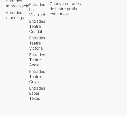
Entrades
Guanya entrades
Entrades
improvisació
de teatre gratis -
La
Entrades
concursos
Villarroel
monòlegs
Entrades
Teatre
Condal
Entrades
Teatre
Victòria
Entrades
Teatre
Apolo
Entrades
Teatre
Goya
Entrades
Espai
Texas