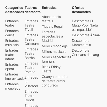
Categories
Teatres
Entrades
Ofertes
destacades
destacats
destacades
Abonaments
Entrades
Entrades
teatrals
Descompte El
teatre
Teatre
Mago Pop 'Nada
Tiquets Regal
Tívoli
es imposible'
Entrades
Entrades
dansa
Entrades
Descompte Ànima
espectacles a
Teatre
Entrades
Madrid
Descompte
Coliseum
musicals
Mamma mia
Millors monòlegs
Entrades
Entrades
Descompte
Millors musicals
Teatre
teatre
Germans de sang
Millors espectacles
Borràs
infantil
familiars
Entrades
Entrades
Black Friday
Teatre
òpera
Teatral
Romea
Entrades
Guanya entrades
Entrades
improvisació
de teatre gratis -
La
Entrades
concursos
Villarroel
monòlegs
Entrades
Teatre
Condal
Entrades