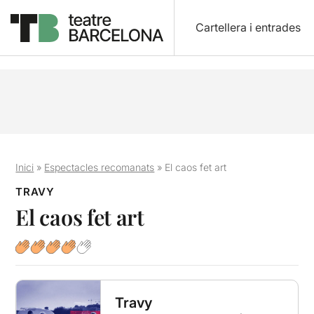
Cartellera i entrades
Inici
»
Espectacles recomanats
»
El caos fet art
TRAVY
El caos fet art
Travy