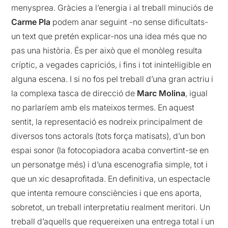
menysprea. Gràcies a l’energia i al treball minuciós de
Carme Pla
podem anar seguint -no sense dificultats-
un text que pretén explicar-nos una idea més que no
pas una història. És per això que el monòleg resulta
críptic, a vegades capriciós, i fins i tot inintel·ligible en
alguna escena. I si no fos pel treball d’una gran actriu i
la complexa tasca de direcció de
Marc Molina
, igual
no parlaríem amb els mateixos termes. En aquest
sentit, la representació es nodreix principalment de
diversos tons actorals (tots força matisats), d’un bon
espai sonor (la fotocopiadora acaba convertint-se en
un personatge més) i d’una escenografia simple, tot i
que un xic desaprofitada. En definitiva, un espectacle
que intenta remoure consciències i que ens aporta,
sobretot, un treball interpretatiu realment meritori. Un
treball d’aquells que requereixen una entrega total i un