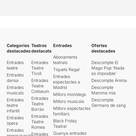
Categories
Teatres
Entrades
Ofertes
destacades
destacats
destacades
Abonaments
Entrades
Entrades
teatrals
Descompte El
teatre
Teatre
Mago Pop 'Nada
Tiquets Regal
Tívoli
es imposible'
Entrades
Entrades
dansa
Entrades
Descompte Ànima
espectacles a
Teatre
Entrades
Madrid
Descompte
Coliseum
musicals
Mamma mia
Millors monòlegs
Entrades
Entrades
Descompte
Millors musicals
Teatre
teatre
Germans de sang
Millors espectacles
Borràs
infantil
familiars
Entrades
Entrades
Black Friday
Teatre
òpera
Teatral
Romea
Entrades
Guanya entrades
Entrades
improvisació