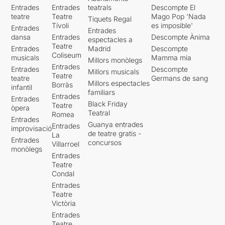
Entrades
Entrades
teatrals
Descompte El
teatre
Teatre
Mago Pop 'Nada
Tiquets Regal
Tívoli
es imposible'
Entrades
Entrades
dansa
Entrades
Descompte Ànima
espectacles a
Teatre
Entrades
Madrid
Descompte
Coliseum
musicals
Mamma mia
Millors monòlegs
Entrades
Entrades
Descompte
Millors musicals
Teatre
teatre
Germans de sang
Millors espectacles
Borràs
infantil
familiars
Entrades
Entrades
Black Friday
Teatre
òpera
Teatral
Romea
Entrades
Guanya entrades
Entrades
improvisació
de teatre gratis -
La
Entrades
concursos
Villarroel
monòlegs
Entrades
Teatre
Condal
Entrades
Teatre
Victòria
Entrades
Teatre