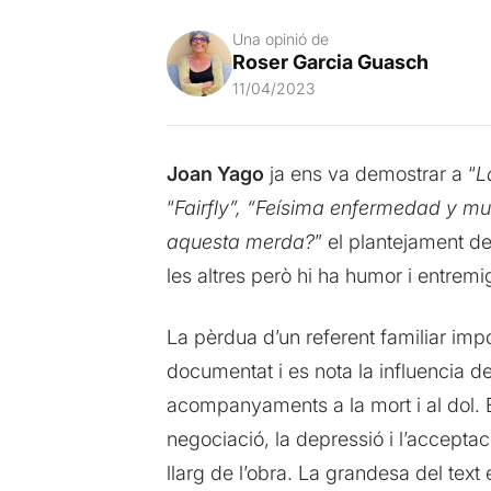
Una opinió de
Roser Garcia Guasch
11/04/2023
Joan Yago
ja ens va demostrar a “
L
“
Fairfly”, “Feísima enfermedad y muy
aquesta merda?
” el plantejament d
les altres però hi ha humor i entrem
La pèrdua d’un referent familiar imp
documentat i es nota la influencia d
acompanyaments a la mort i al dol. El
negociació, la depressió i l’accepta
llarg de l’obra. La grandesa del tex