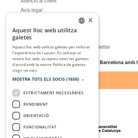
Atenció al client
Avís legal
×
Política de privacitat
Política de cookies
Aquest lloc web utilitza
CATALAN
galetes
Condicions d’ús
SPANISH
Comunicacions comercials i Newsletter
Aquest lloc web utilitza galetes per millorar
l'experiència de l'usuari. En utilitzar el
Anuncia’t
nostre lloc web, accepteu totes les galetes
Vull rebre la newsletter de Teatre Barcelona amb 
d’acord amb la nostra Política de galetes.
Llegir-ne més
MOSTRA TOTS ELS SOCIS
(1650) →
ESTRICTAMENT NECESSÀRIES
RENDIMENT
ORIENTACIÓ
Amb el suport de
FUNCIONALITAT