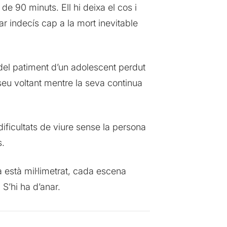
 de 90 minuts. Ell hi deixa el cos i
ar indecís cap a la mort inevitable
del patiment d’un adolescent perdut
l seu voltant mentre la seva continua
ificultats de viure sense la persona
s.
a està mil·limetrat, cada escena
S’hi ha d’anar.