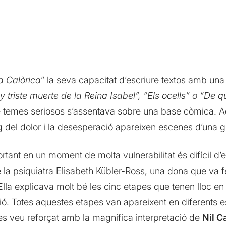
a Calòrica
” la seva capacitat d’escriure textos amb una
 triste muerte de la Reina Isabel”, “Els ocells” o “De
e temes seriosos s’assentava sobre una base còmica. A
ig del dolor i la desesperació apareixen escenes d’una 
ortant en un moment de molta vulnerabilitat és difícil d
e la psiquiatra Elisabeth Kübler-Ross, una dona que va 
la explicava molt bé les cinc etapes que tenen lloc en l
ció. Totes aquestes etapes van apareixent en diferents e
t es veu reforçat amb la magnífica interpretació de
Nil C