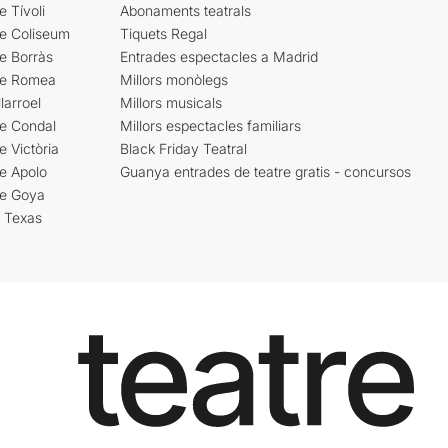
e Tívoli
Abonaments teatrals
re Coliseum
Tiquets Regal
e Borràs
Entrades espectacles a Madrid
re Romea
Millors monòlegs
larroel
Millors musicals
re Condal
Millors espectacles familiars
e Victòria
Black Friday Teatral
e Apolo
Guanya entrades de teatre gratis - concursos
re Goya
i Texas