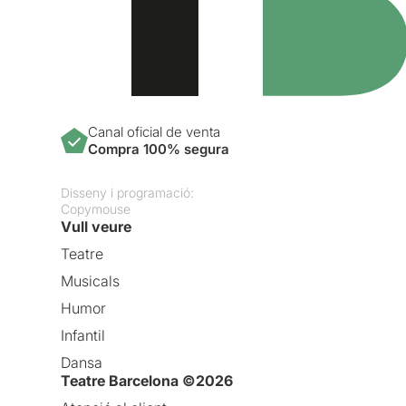
Canal oficial de venta
Compra 100% segura
Disseny i programació:
Copymouse
Vull veure
Teatre
Musicals
Humor
Infantil
Dansa
Teatre Barcelona ©2026