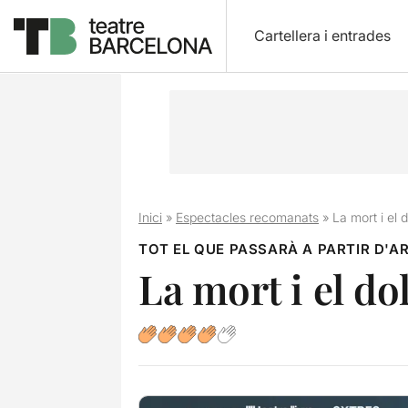
Cartellera i entrades
Inici
»
Espectacles recomanats
»
La mort i el 
TOT EL QUE PASSARÀ A PARTIR D'A
La mort i el do