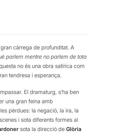
 gran càrrega de profunditat. A
 què parlem mentre no parlem de tota
questa no és una obra satírica com
gran tendresa i esperança.
’empassar. El dramaturg, s’ha ben
fer una gran feina amb
es pèrdues: la negació, la ira, la
scenes i sota diferents formes al
ardoner
sota la direcció de
Glòria