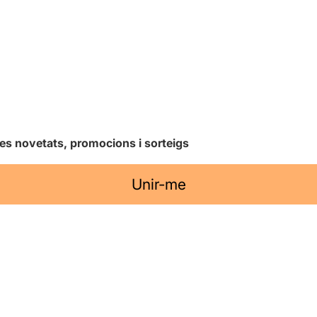
les novetats, promocions i sorteigs
Unir-me