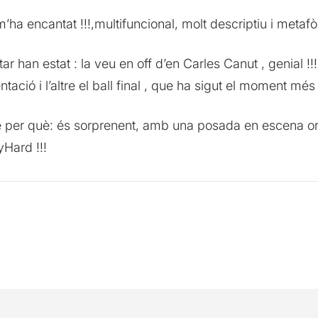
’ha encantat !!!,multifuncional, molt descriptiu i metafò
han estat : la veu en off d’en Carles Canut , genial !!!
ció i l’altre el ball final , que ha sigut el moment més m
 per què: és sorprenent, amb una posada en escena orig
yHard !!!