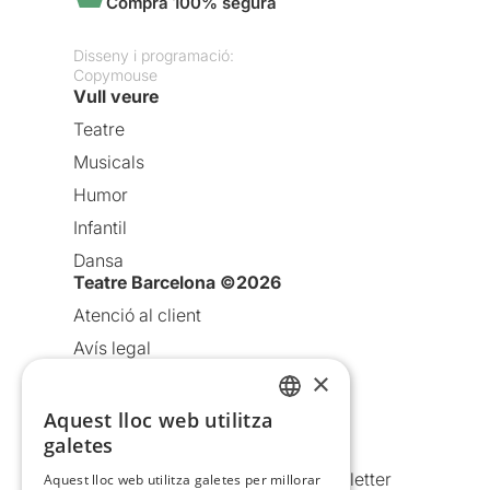
Compra 100% segura
Disseny i programació:
Copymouse
Vull veure
Teatre
Musicals
Humor
Infantil
Dansa
Teatre Barcelona ©2026
Atenció al client
Avís legal
×
Política de privacitat
Política de cookies
Aquest lloc web utilitza
CATALAN
galetes
Condicions d’ús
SPANISH
Comunicacions comercials i Newsletter
Aquest lloc web utilitza galetes per millorar