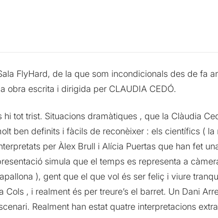
Sala FlyHard, de la que som incondicionals des de fa a
una obra escrita i dirigida per CLAUDIA CEDÓ.
s hi tot trist. Situacions dramàtiques , que la Clàudia C
 ben definits i fàcils de reconèixer : els científics ( la 
erpretats per Àlex Brull i Alícia Puertas que han fet una 
esentació simula que el temps es representa a càmera ràp
papallona ), gent que el que vol és ser feliç i viure tran
ra Cols , i realment és per treure’s el barret. Un Dani A
cenari. Realment han estat quatre interpretacions extra