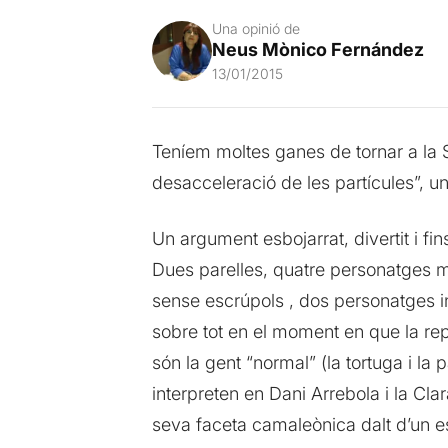
Una opinió de
Neus Mònico Fernández
13/01/2015
Teníem moltes ganes de tornar a la 
desacceleració de les partícules”, 
Un argument esbojarrat, divertit i fin
Dues parelles, quatre personatges molt
sense escrúpols , dos personatges int
sobre tot en el moment en que la repr
són la gent “normal” (la tortuga i la 
interpreten en Dani Arrebola i la Cla
seva faceta camaleònica dalt d’un es