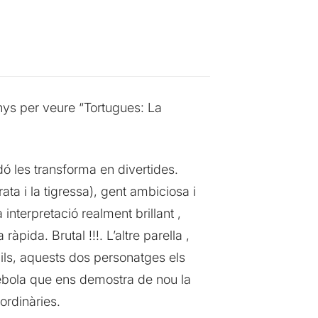
nys per veure “Tortugues: La
edó les transforma en divertides.
rata i la tigressa), gent ambiciosa i
interpretació realment brillant ,
ida. Brutal !!!. L’altre parella ,
quils, aquests dos personatges els
rrebola que ens demostra de nou la
ordinàries.