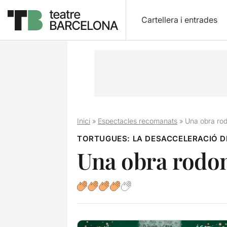
Cartellera i entrades
Inici
»
Espectacles recomanats
»
Una obra rod
TORTUGUES: LA DESACCELERACIÓ D
Una obra rodon