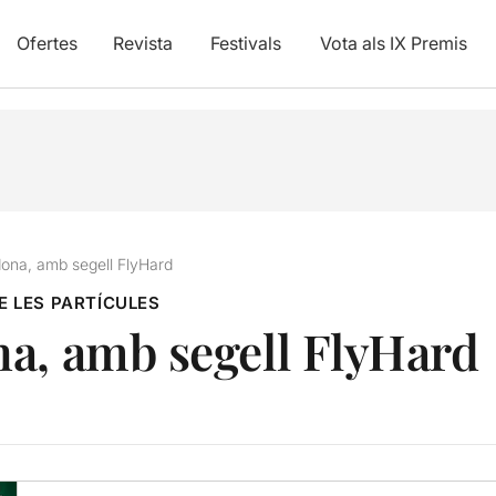
Ofertes
Revista
Festivals
Vota als IX Premis
ona, amb segell FlyHard
E LES PARTÍCULES
a, amb segell FlyHard