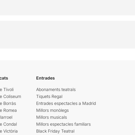
cats
Entrades
e Tívoli
Abonaments teatrals
re Coliseum
Tiquets Regal
e Borràs
Entrades espectacles a Madrid
re Romea
Millors monòlegs
larroel
Millors musicals
re Condal
Millors espectacles familiars
e Victòria
Black Friday Teatral